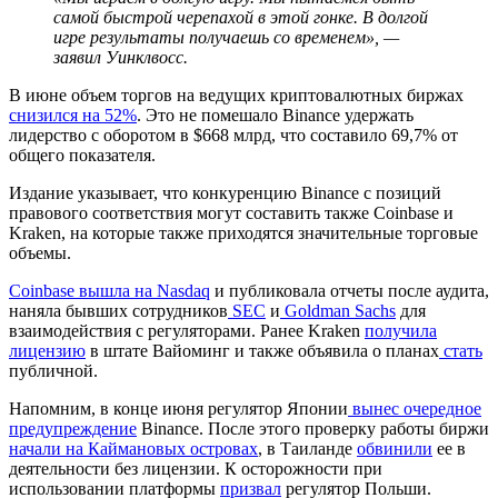
самой быстрой черепахой в этой гонке. В долгой
игре результаты получаешь со временем», —
заявил Уинклвосс.
В июне объем торгов на ведущих криптовалютных биржах
снизился на 52%
. Это не помешало Binance удержать
лидерство с оборотом в $668 млрд, что составило 69,7% от
общего показателя.
Издание указывает, что конкуренцию Binance с позиций
правового соответствия могут составить также Coinbase и
Kraken, на которые также приходятся значительные торговые
объемы.
Coinbase вышла на Nasdaq
и публиковала отчеты после аудита,
наняла бывших сотрудников
SEC
и
Goldman Sachs
для
взаимодействия с регуляторами. Ранее Kraken
получила
лицензию
в штате Вайоминг и также объявила о планах
стать
публичной.
Напомним, в конце июня регулятор Японии
вынес очередное
предупреждение
Binance. После этого проверку работы биржи
начали на Каймановых островах
, в Таиланде
обвинили
ее в
деятельности без лицензии. К осторожности при
использовании платформы
призвал
регулятор Польши.