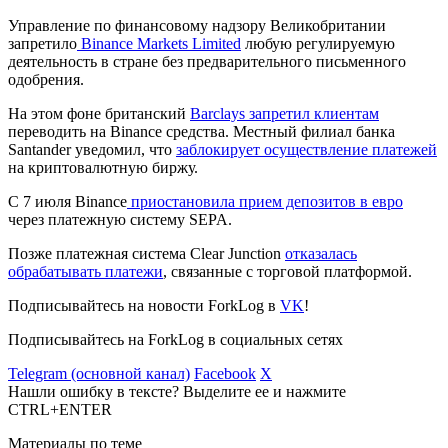
Управление по финансовому надзору Великобритании
запретило
Binance Markets Limited
любую регулируемую
деятельность в стране без предварительного письменного
одобрения.
На этом фоне британский
Barclays запретил клиентам
переводить на Binance средства. Местный филиал банка
Santander уведомил, что
заблокирует осуществление платежей
на криптовалютную биржу.
С 7 июля Binance
приостановила прием депозитов в евро
через платежную систему
SEPA
.
Позже платежная система Clear Junction
отказалась
обрабатывать платежи
, связанные с торговой платформой.
Подписывайтесь на новости ForkLog в
VK
!
Подписывайтесь на ForkLog в социальных сетях
Telegram (основной канал)
Facebook
X
Нашли ошибку в тексте? Выделите ее и нажмите
CTRL+ENTER
Материалы по теме