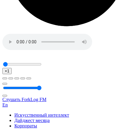
×1
Слушать ForkLog FM
En
Искусственный интеллект
Дайджест месяца
Корпораты