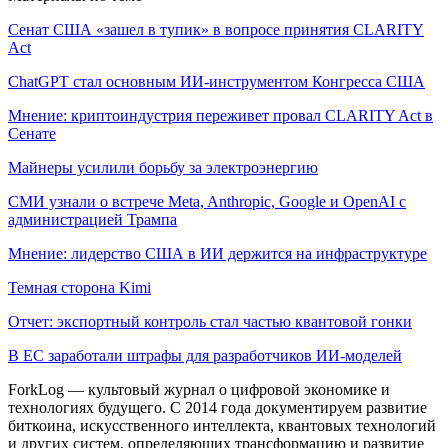
Сенат США «зашел в тупик» в вопросе принятия CLARITY
Act
ChatGPT стал основным ИИ-инструментом Конгресса США
Мнение: криптоиндустрия переживет провал CLARITY Act в
Сенате
Майнеры усилили борьбу за электроэнергию
СМИ узнали о встрече Meta, Anthropic, Google и OpenAI с
администрацией Трампа
Мнение: лидерство США в ИИ держится на инфраструктуре
Темная сторона Kimi
Отчет: экспортный контроль стал частью квантовой гонки
В ЕС заработали штрафы для разработчиков ИИ-моделей
ForkLog — культовый журнал о цифровой экономике и
технологиях будущего. С 2014 года документируем развитие
биткоина, искусственного интеллекта, квантовых технологий
и других систем, определяющих трансформацию и развитие