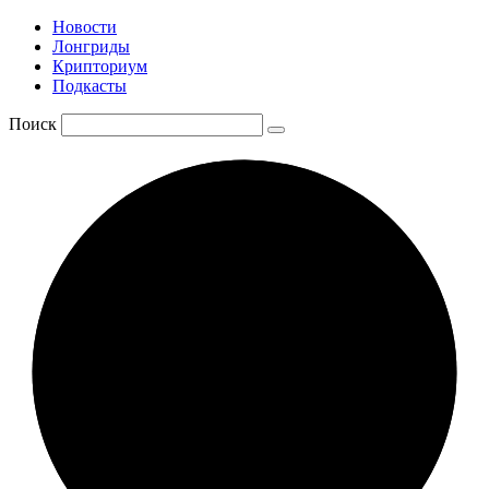
Новости
Лонгриды
Крипториум
Подкасты
Поиск