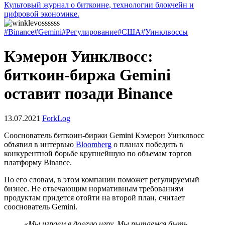
Культовый журнал о биткоине, технологии блокчейн и
цифровой экономике.
#Binance
#Gemini
#Регулирование
#США
#Уинклвоссы
Кэмерон Уинклвосс:
биткоин-биржа Gemini
оставит позади Binance
13.07.2021
ForkLog
Сооснователь биткоин-биржи Gemini Кэмерон Уинклвосс
объявил в интервью
Bloomberg
о планах победить в
конкурентной борьбе крупнейшую по объемам торгов
платформу Binance.
По его словам, в этом компании поможет регулируемый
бизнес. Не отвечающим нормативным требованиям
продуктам придется отойти на второй план, считает
сооснователь Gemini.
«Мы играем в долгую игру. Мы пытаемся быть