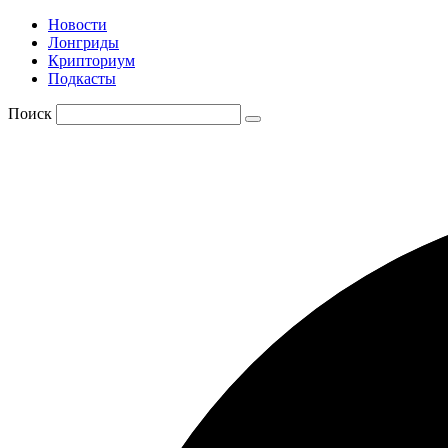
Новости
Лонгриды
Крипториум
Подкасты
Поиск