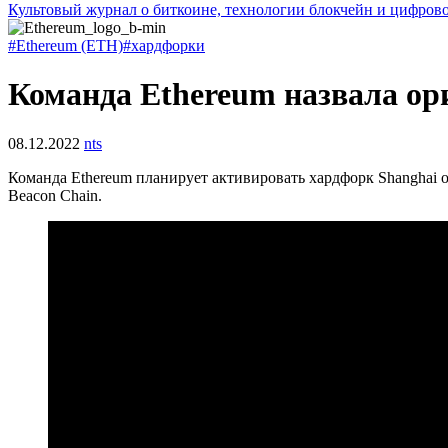
Культовый журнал о биткоине, технологии блокчейн и цифров
#Ethereum (ETH)
#хардфорки
Команда Ethereum назвала ор
08.12.2022
nts
Команда Ethereum планирует активировать хардфорк Shanghai 
Beacon Chain.