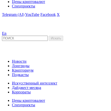
Цены криптовалют
Спецпроекты
Telegram (AI)
YouTube
Facebook
X
En
Новости
Лонгриды
Крипториум
Подкасты
Искусственный интеллект
Дайджест месяца
Корпораты
Цены криптовалют
Спецпроекты