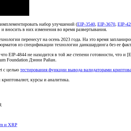
 имплементировать набор улучшений (
EIP-3540
,
EIP-3670
,
EIP-42
 и вносить в них изменения во время развертывания.
хнологии перенесут на осень 2023 года. На это время запланир
орматов из спецификации технологии данкшардинга без ее факт
что EIP-4844 не находится в той же степени готовности, что и [
eum Foundation Дэнни Райан.
t
с целью
тестирования функции вывода валидаторами крипто
криптовалют, курсы и аналитика.
R
um и XRP