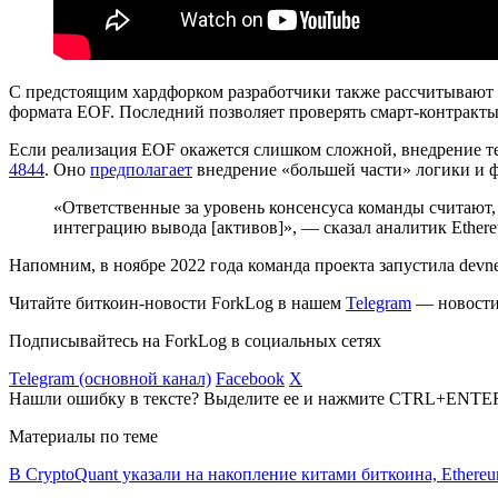
С предстоящим хардфорком разработчики также рассчитывают
формата
EOF
. Последний позволяет проверять смарт-контракты
Если реализация EOF окажется слишком сложной, внедрение те
4844
. Оно
предполагает
внедрение «большей части» логики и ф
«Ответственные за уровень консенсуса команды считают, 
интеграцию вывода [активов]», — сказал аналитик Ether
Напомним, в ноябре 2022 года команда проекта запустила
devne
Читайте биткоин-новости ForkLog в нашем
Telegram
— новости 
Подписывайтесь на ForkLog в социальных сетях
Telegram (основной канал)
Facebook
X
Нашли ошибку в тексте? Выделите ее и нажмите CTRL+ENTE
Материалы по теме
В CryptoQuant указали на накопление китами биткоина, Ethere