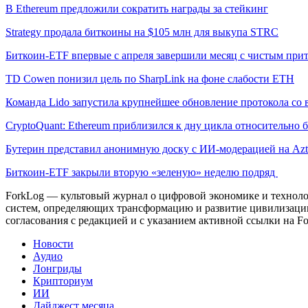
В Ethereum предложили сократить награды за стейкинг
Strategy продала биткоины на $105 млн для выкупа STRC
Биткоин-ETF впервые с апреля завершили месяц с чистым при
TD Cowen понизил цель по SharpLink на фоне слабости ETH
Команда Lido запустила крупнейшее обновление протокола со 
CryptoQuant: Ethereum приблизился к дну цикла относительно 
Бутерин представил анонимную доску с ИИ-модерацией на Azt
Биткоин-ETF закрыли вторую «зеленую» неделю подряд
ForkLog — культовый журнал о цифровой экономике и технолог
систем, определяющих трансформацию и развитие цивилизаци
согласования с редакцией и с указанием активной ссылки на Fo
Новости
Аудио
Лонгриды
Крипториум
ИИ
Дайджест месяца