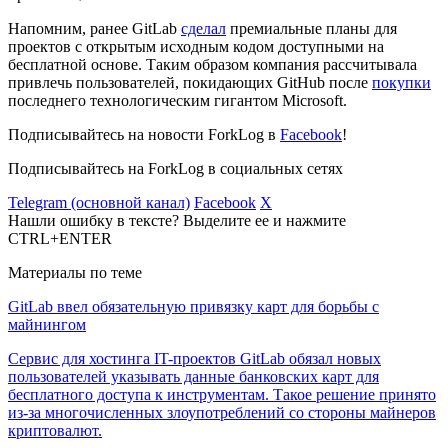
Напомним, ранее GitLab
сделал
премиальные планы для
проектов с открытым исходным кодом доступными на
бесплатной основе. Таким образом компания рассчитывала
привлечь пользователей, покидающих GitHub после
покупки
последнего технологическим гигантом Microsoft.
Подписывайтесь на новости ForkLog в
Facebook
!
Подписывайтесь на ForkLog в социальных сетях
Telegram (основной канал)
Facebook
X
Нашли ошибку в тексте? Выделите ее и нажмите
CTRL+ENTER
Материалы по теме
GitLab ввел обязательную привязку карт для борьбы с
майнингом
Сервис для хостинга IT-проектов GitLab обязал новых
пользователей указывать данные банковских карт для
бесплатного доступа к инструментам. Такое решение принято
из-за многочисленных злоупотреблений со стороны майнеров
криптовалют.