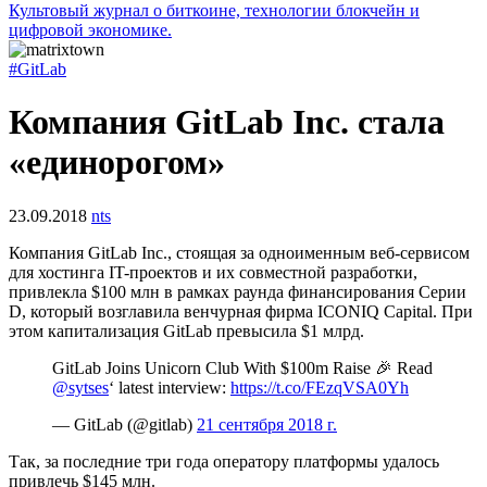
Культовый журнал о биткоине, технологии блокчейн и
цифровой экономике.
#GitLab
Компания GitLab Inc. стала
«единорогом»
23.09.2018
nts
Компания GitLab Inc., стоящая за одноименным веб-сервисом
для хостинга IT-проектов и их совместной разработки,
привлекла $100 млн в рамках раунда финансирования Серии
D, который возглавила венчурная фирма ICONIQ Capital. При
этом капитализация GitLab превысила $1 млрд.
GitLab Joins Unicorn Club With $100m Raise 🎉 Read
@sytses
‘ latest interview:
https://t.co/FEzqVSA0Yh
— GitLab (@gitlab)
21 сентября 2018 г.
Так, за последние три года оператору платформы удалось
привлечь $145 млн.