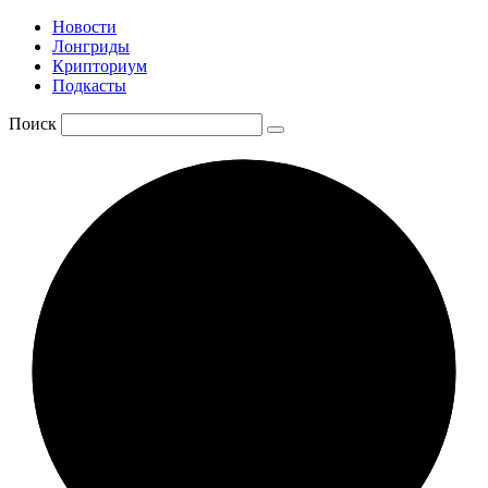
Новости
Лонгриды
Крипториум
Подкасты
Поиск