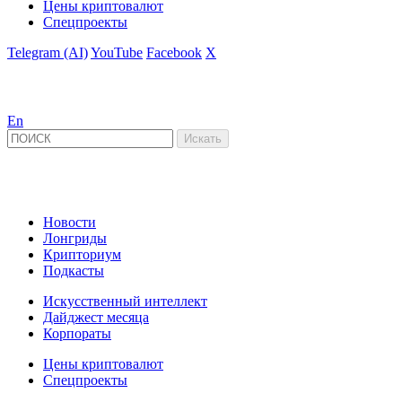
Цены криптовалют
Спецпроекты
Telegram (AI)
YouTube
Facebook
X
En
Новости
Лонгриды
Крипториум
Подкасты
Искусственный интеллект
Дайджест месяца
Корпораты
Цены криптовалют
Спецпроекты