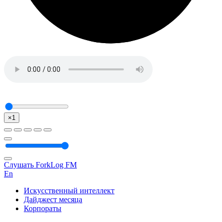
×1
Слушать ForkLog FM
En
Искусственный интеллект
Дайджест месяца
Корпораты