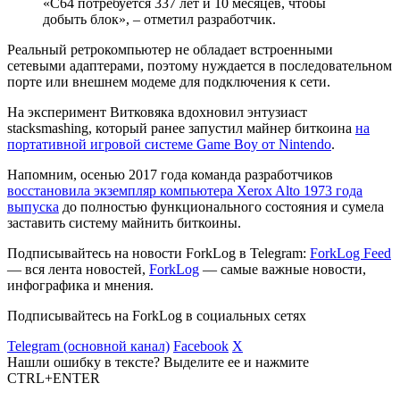
«C64 потребуется 337 лет и 10 месяцев, чтобы
добыть блок», – отметил разработчик.
Реальный ретрокомпьютер не обладает встроенными
сетевыми адаптерами, поэтому нуждается в последовательном
порте или внешнем модеме для подключения к сети.
На эксперимент Витковяка вдохновил энтузиаст
stacksmashing, который ранее запустил майнер биткоина
на
портативной игровой системе Game Boy от Nintendo
.
Напомним, осенью 2017 года команда разработчиков
восстановила экземпляр компьютера Xerox Alto 1973 года
выпуска
до полностью функционального состояния и сумела
заставить систему майнить биткоины.
Подписывайтесь на новости ForkLog в Telegram:
ForkLog Feed
— вся лента новостей,
ForkLog
— самые важные новости,
инфографика и мнения.
Подписывайтесь на ForkLog в социальных сетях
Telegram (основной канал)
Facebook
X
Нашли ошибку в тексте? Выделите ее и нажмите
CTRL+ENTER