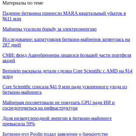
Материалы по теме
Падение биткоина принесло MARA квартальный убыток в
$611 млн
Майнеры усилили борьбу за электроэнергию
Исследование: капитуляция биткоин-майнеров затянулась на
287 дней
СМИ: фонд Ашенбреннера лишился большей части портфеля
акций
Bernstein раскрыла детали сделки Core Scientific с AMD на $14
млрд
Core Scientific списала $41,9 млн ради ускоренного ухода из
биткоин-майнинга
Майнерам посоветовали не покупать GPU ради ИИ и
сосредоточиться на инфраструктуре
Доля низкоуглеродной энергии в биткоин-майнинге
превысила 59%
Биткоин-пул Poolin подал заявление о банкротстве