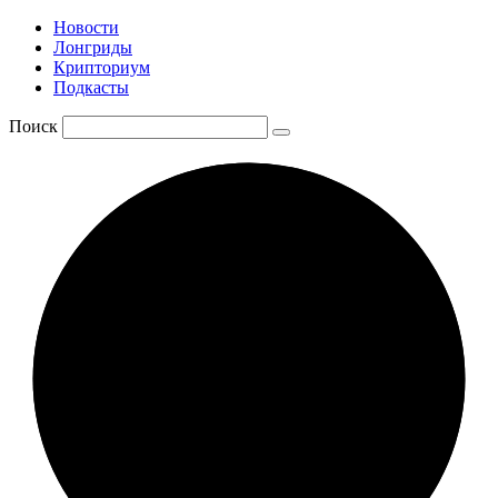
Новости
Лонгриды
Крипториум
Подкасты
Поиск