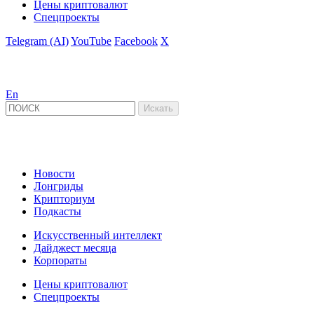
Цены криптовалют
Спецпроекты
Telegram (AI)
YouTube
Facebook
X
En
Новости
Лонгриды
Крипториум
Подкасты
Искусственный интеллект
Дайджест месяца
Корпораты
Цены криптовалют
Спецпроекты