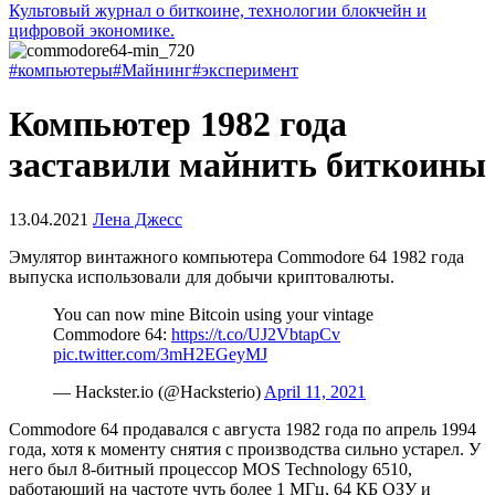
Культовый журнал о биткоине, технологии блокчейн и
цифровой экономике.
#компьютеры
#Майнинг
#эксперимент
Компьютер 1982 года
заставили майнить биткоины
13.04.2021
Лена Джесс
Эмулятор винтажного компьютера Commodore 64 1982 года
выпуска использовали для добычи криптовалюты.
You can now mine Bitcoin using your vintage
Commodore 64:
https://t.co/UJ2VbtapCv
pic.twitter.com/3mH2EGeyMJ
— Hackster.io (@Hacksterio)
April 11, 2021
Commodore 64 продавался с августа 1982 года по апрель 1994
года, хотя к моменту снятия с производства сильно устарел. У
него был 8-битный процессор MOS Technology 6510,
работающий на частоте чуть более 1 МГц, 64 КБ ОЗУ и