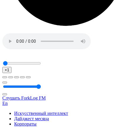
×1
Слушать ForkLog FM
En
Искусственный интеллект
Дайджест месяца
Корпораты