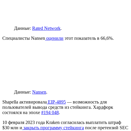
Данные:
Rated Network
.
Специалисты Nansen
оценили
этот показатель в 66,6%.
Данные:
Nansen
.
Shapella активировала
EIP-4895
— возможность для
пользователей вывода средств из стейкинга. Хардфорк
состоялся на эпохе
#194 048
.
10 февраля 2023 года Kraken cогласилась выплатить штраф
$30 млн и
закрыть программу стейкинга
после претензий
SEC