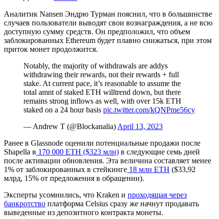
Аналитик Nansen Эндрю Турман пояснил, что в большинстве
случаев пользователи выводят свои вознаграждения, а не всю
доступную сумму средств. Он предположил, что объем
заблокированных Ethereum будет плавно снижаться, при этом
приток монет продолжится.
Notably, the majority of withdrawals are addys
withdrawing their rewards, not their rewards + full
stake. At current pace, it’s reasonable to assume the
total amnt of staked ETH willtrend down, but there
remains strong inflows as well, with over 15k ETH
staked on a 24 hour basis
pic.twitter.com/kQNPme56cy
— Andrew T (@Blockanalia)
April 13, 2023
Ранее в Glassnode оценили потенциальные продажи после
Shapella в
170 000 ETH ($323 млн)
в следующие семь дней
после активации обновления. Эта величина составляет менее
1% от заблокированных в стейкинге
18 млн ETH
($33,92
млрд, 15% от предложения в обращении).
Эксперты усомнились, что Kraken и
проходящая через
банкротство
платформа Celsius сразу же начнут продавать
выведенные из депозитного контракта монеты.