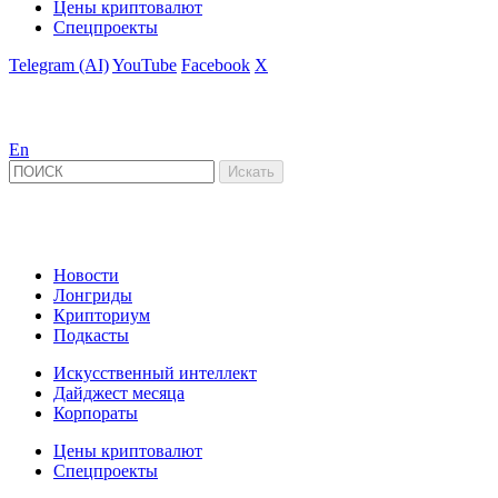
Цены криптовалют
Спецпроекты
Telegram (AI)
YouTube
Facebook
X
En
Новости
Лонгриды
Крипториум
Подкасты
Искусственный интеллект
Дайджест месяца
Корпораты
Цены криптовалют
Спецпроекты