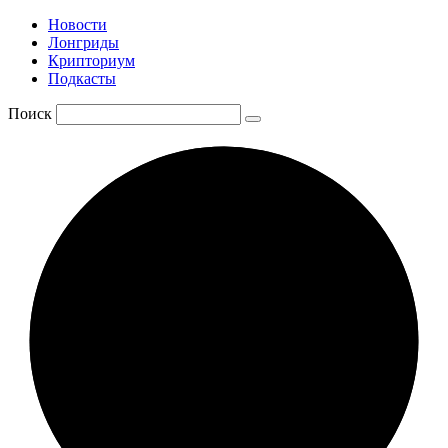
Новости
Лонгриды
Крипториум
Подкасты
Поиск