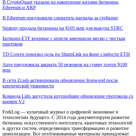
В CryptoQuant указали на накопление китами биткоина,
Ethereum и XRP
В Ethereum предложили сократить награды за стейкинг
Strategy продала биткоины на $105 млн для выкупа STRC
Биткоин-ETF впервые с апреля завершили месяц с чистым
притоком
TD Cowen понизил цель по SharpLink на фоне слабости ETH
Aave предложила закрыть 50 резервов на сумму почти $100
млн
В сети Zcash активировали обновление Ironwood после
критической уязвимости
Команда Lido запустила крупнейшее обновление протокола со
времен V2
ForkLog — культовый журнал о цифровой экономике и
технологиях будущего. С 2014 года документируем развитие
биткоина, искусственного интеллекта, квантовых технологий
и других систем, определяющих трансформацию и развитие
цивилизации.
Все опубликованные материалы принадлежат