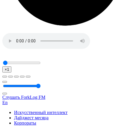
×1
Слушать ForkLog FM
En
Искусственный интеллект
Дайджест месяца
Корпораты