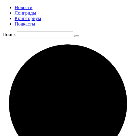
Новости
Лонгриды
Крипториум
Подкасты
Поиск