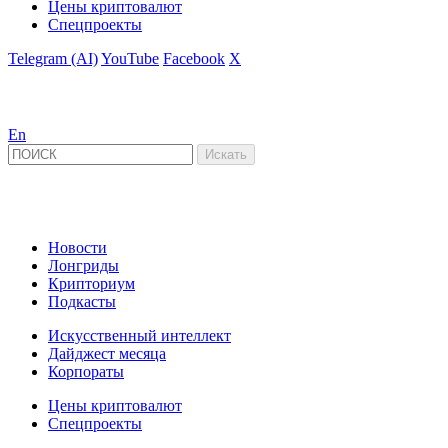
Цены криптовалют
Спецпроекты
Telegram (AI)
YouTube
Facebook
X
En
Новости
Лонгриды
Крипториум
Подкасты
Искусственный интеллект
Дайджест месяца
Корпораты
Цены криптовалют
Спецпроекты