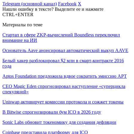
Telegram (основной канал)
Facebook
X
Нашли ошибку в тексте? Выделите ее и нажмите
CTRL+ENTER
Материалы по теме
Стартап в сфере ZKP-вычислений Boundless переключил
внимание на ИИ
Основатель Aave анонсировал автоматический выкуп AAVE
Белый хакер разблокировал $2 млн в смарт-контракте 2016
года
Aptos Foundation предложила вдвое сократить эмиссию APT
CEO Magic Eden спрогнозировал наступление «суперцикла
спекуляций»
Uniswap активирует комиссии протокола и сожжет токены
В Bitwise спрогнозировали бум ICO в 2026 году
Sonic Labs обновит токеномику для создания дефляции
Coinbase представила платформу для ICO