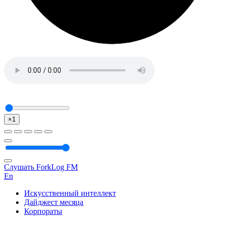
×1
Слушать ForkLog FM
En
Искусственный интеллект
Дайджест месяца
Корпораты