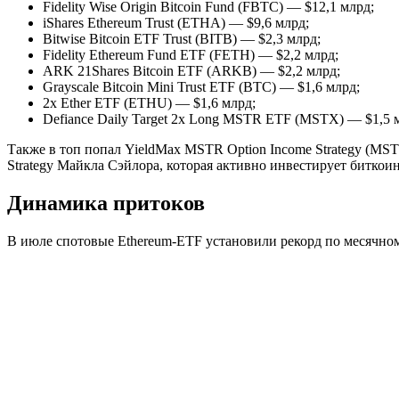
Fidelity Wise Origin Bitcoin Fund (FBTC) — $12,1 млрд;
iShares Ethereum Trust (ETHA) — $9,6 млрд;
Bitwise Bitcoin ETF Trust (BITB) — $2,3 млрд;
Fidelity Ethereum Fund ETF (FETH) — $2,2 млрд;
ARK 21Shares Bitcoin ETF (ARKB) — $2,2 млрд;
Grayscale Bitcoin Mini Trust ETF (BTC) — $1,6 млрд;
2x Ether ETF (ETHU) — $1,6 млрд;
Defiance Daily Target 2x Long MSTR ETF (MSTX) — $1,5 
Также в топ попал YieldMax MSTR Option Income Strategy (MST
Strategy Майкла Сэйлора, которая активно инвестирует биткоин
Динамика притоков
В июле спотовые Ethereum-ETF установили рекорд по месячном