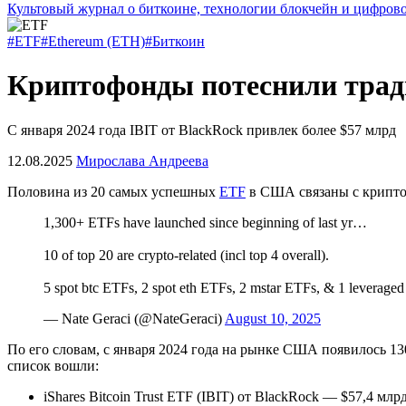
Культовый журнал о биткоине, технологии блокчейн и цифров
#ETF
#Ethereum (ETH)
#Биткоин
Криптофонды потеснили тра
С января 2024 года IBIT от BlackRock привлек более $57 млрд
12.08.2025
Мирослава Андреева
Половина из 20 самых успешных
ETF
в США связаны с крипто
1,300+ ETFs have launched since beginning of last yr…
10 of top 20 are crypto-related (incl top 4 overall).
5 spot btc ETFs, 2 spot eth ETFs, 2 mstar ETFs, & 1 leverage
— Nate Geraci (@NateGeraci)
August 10, 2025
По его словам, с января 2024 года на рынке США появилось 
список вошли:
iShares Bitcoin Trust ETF (IBIT) от BlackRock — $57,4 млрд