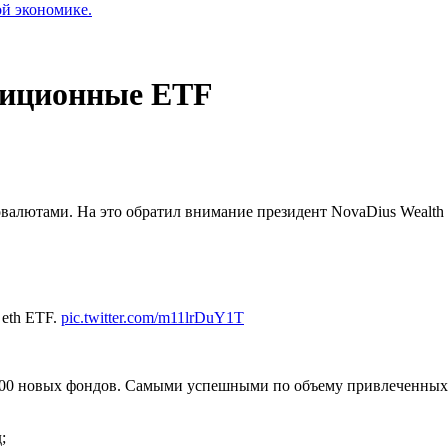
ой экономике.
диционные ETF
валютами. На это обратил внимание президент NovaDius Wealth
d eth ETF.
pic.twitter.com/m11lrDuY1T
1300 новых фондов. Самыми успешными по объему привлеченных 
;