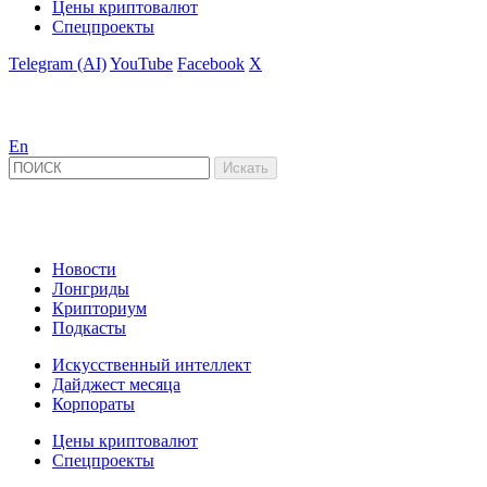
Цены криптовалют
Спецпроекты
Telegram (AI)
YouTube
Facebook
X
En
Новости
Лонгриды
Крипториум
Подкасты
Искусственный интеллект
Дайджест месяца
Корпораты
Цены криптовалют
Спецпроекты