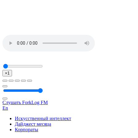
×1
Слушать ForkLog FM
En
Искусственный интеллект
Дайджест месяца
Корпораты