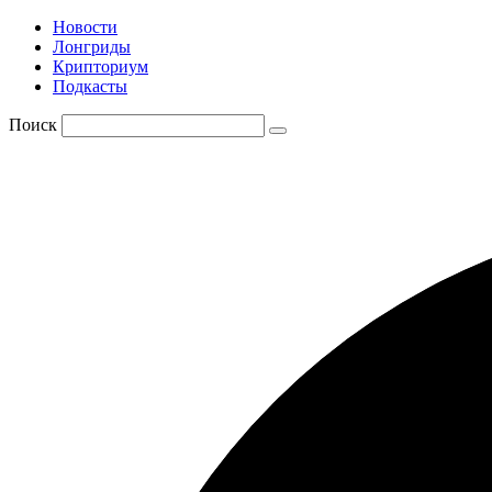
Новости
Лонгриды
Крипториум
Подкасты
Поиск