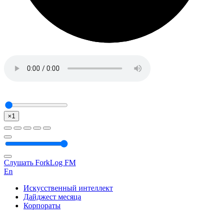
×1
Слушать ForkLog FM
En
Искусственный интеллект
Дайджест месяца
Корпораты