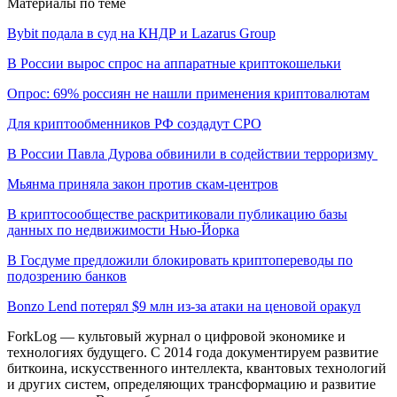
Материалы по теме
Bybit подала в суд на КНДР и Lazarus Group
В России вырос спрос на аппаратные криптокошельки
Опрос: 69% россиян не нашли применения криптовалютам
Для криптообменников РФ создадут СРО
В России Павла Дурова обвинили в содействии терроризму
Мьянма приняла закон против скам-центров
В криптосообществе раскритиковали публикацию базы
данных по недвижимости Нью-Йорка
В Госдуме предложили блокировать криптопереводы по
подозрению банков
Bonzo Lend потерял $9 млн из-за атаки на ценовой оракул
ForkLog — культовый журнал о цифровой экономике и
технологиях будущего. С 2014 года документируем развитие
биткоина, искусственного интеллекта, квантовых технологий
и других систем, определяющих трансформацию и развитие