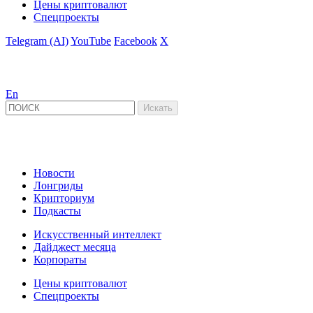
Цены криптовалют
Спецпроекты
Telegram (AI)
YouTube
Facebook
X
En
Новости
Лонгриды
Крипториум
Подкасты
Искусственный интеллект
Дайджест месяца
Корпораты
Цены криптовалют
Спецпроекты