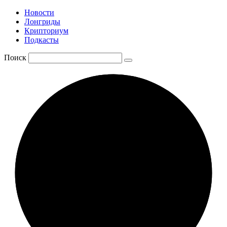
Новости
Лонгриды
Крипториум
Подкасты
Поиск