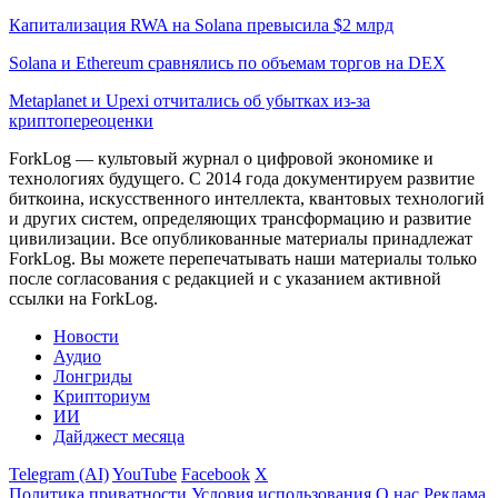
Капитализация RWA на Solana превысила $2 млрд
Solana и Ethereum сравнялись по объемам торгов на DEX
Metaplanet и Upexi отчитались об убытках из-за
криптопереоценки
ForkLog — культовый журнал о цифровой экономике и
технологиях будущего. С 2014 года документируем развитие
биткоина, искусственного интеллекта, квантовых технологий
и других систем, определяющих трансформацию и развитие
цивилизации.
Все опубликованные материалы принадлежат
ForkLog. Вы можете перепечатывать наши материалы только
после согласования с редакцией и с указанием активной
ссылки на ForkLog.
Новости
Аудио
Лонгриды
Крипториум
ИИ
Дайджест месяца
Telegram (AI)
YouTube
Facebook
X
Политика приватности
Условия использования
О нас
Реклама