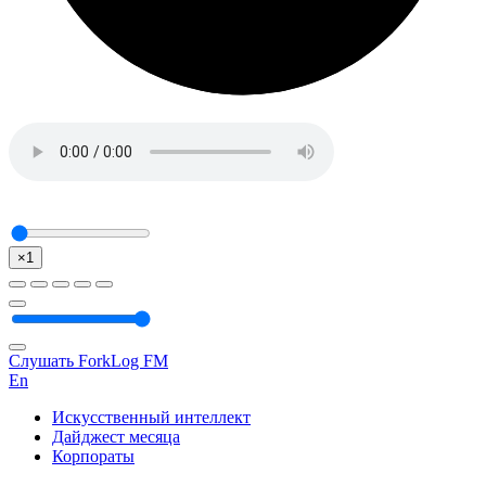
×1
Слушать ForkLog FM
En
Искусственный интеллект
Дайджест месяца
Корпораты