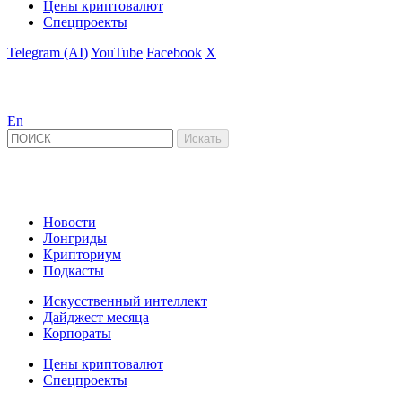
Цены криптовалют
Спецпроекты
Telegram (AI)
YouTube
Facebook
X
En
Новости
Лонгриды
Крипториум
Подкасты
Искусственный интеллект
Дайджест месяца
Корпораты
Цены криптовалют
Спецпроекты