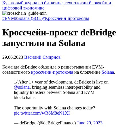
Культовый журнал о биткоине, технологии блокчейн и
цифровой экономике.
#EVM
#Solana (SOL)
#Кроссчейн-протоколы
Кроссчейн-проект deBridge
запустили на Solana
29.06.2023
Василий Смирнов
Команда deBridge объявила о развертывании
EVM
-
совместимого
кроссчейн-протокола
на блокчейне
Solana
.
1/ After 1+ year of development, deBridge is live on
@solana
, bringing seamless interoperability and
liquidity transfers between Solana and EVM
blockchains.
The opportunity with Solana changes today?
pic.twitter.com/wR6M8eN1XI
— deBridge (@deBridgeFinance)
June 29, 2023