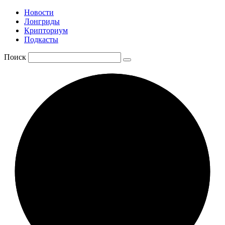
Новости
Лонгриды
Крипториум
Подкасты
Поиск