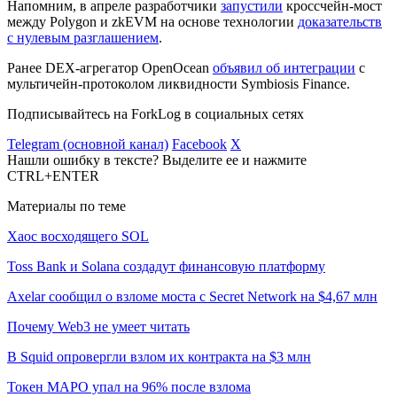
Напомним, в апреле разработчики
запустили
кроссчейн-мост
между Polygon и zkEVM на основе технологии
доказательств
с нулевым разглашением
.
Ранее DEX-агрегатор OpenOcean
объявил об интеграции
с
мультичейн-протоколом ликвидности Symbiosis Finance.
Подписывайтесь на ForkLog в социальных сетях
Telegram (основной канал)
Facebook
X
Нашли ошибку в тексте? Выделите ее и нажмите
CTRL+ENTER
Материалы по теме
Хаос восходящего SOL
Toss Bank и Solana создадут финансовую платформу
Axelar сообщил о взломе моста с Secret Network на $4,67 млн
Почему Web3 не умеет читать
В Squid опровергли взлом их контракта на $3 млн
Токен MAPO упал на 96% после взлома