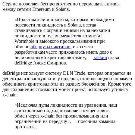
Сервис позволяет беспрепятственно перемещать активы
между сетями Ethereum и Solana.
«Пользователи и проекты, которым необходимо
перевести ликвидность в Solana, всегда
сталкивались с ограничениями из-за нехватки
ликвидности в пулах [межсетевого моста]
Wormhole и высокого проскальзывания при
обмене
обернутых активов
, из-за чего
разработчикам часто приходилось иметь дело с
неликвидными криптовалютами», —
заявил
глава
deBridge Алекс Смирнов.
deBridge использует систему DLN Trade, которая опирается на
децентрализованную книгу ордеров, позволяющую напрямую
обменивать криптовалюты из разных блокчейнов. Кроме того,
для сохранения стоимости монет проект использует утилиту
x-chain.
«Исключая пулы ликвидности из уравнения, наш
асинхронный подход позволяет осуществлять
обмен через x-chain без проскальзывания или
ограничений на передачу», — пояснила команда
протокола.