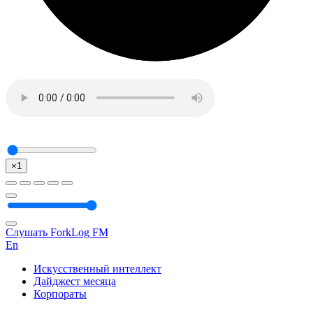
×1
Слушать ForkLog FM
En
Искусственный интеллект
Дайджест месяца
Корпораты