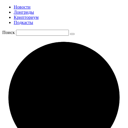
Новости
Лонгриды
Крипториум
Подкасты
Поиск