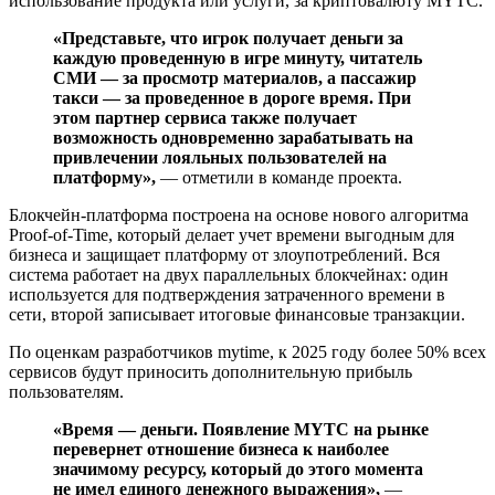
использование продукта или услуги, за криптовалюту MYTC.
«Представьте, что игрок получает деньги за
каждую проведенную в игре минуту, читатель
СМИ — за просмотр материалов, а пассажир
такси — за проведенное в дороге время. При
этом партнер сервиса также получает
возможность одновременно зарабатывать на
привлечении лояльных пользователей на
платформу»,
— отметили в команде проекта.
Блокчейн-платформа построена на основе нового алгоритма
Proof-of-Time, который делает учет времени выгодным для
бизнеса и защищает платформу от злоупотреблений. Вся
система работает на двух параллельных блокчейнах: один
используется для подтверждения затраченного времени в
сети, второй записывает итоговые финансовые транзакции.
По оценкам разработчиков mytime, к 2025 году более 50% всех
сервисов будут приносить дополнительную прибыль
пользователям.
«Время — деньги. Появление MYTC на рынке
перевернет отношение бизнеса к наиболее
значимому ресурсу, который до этого момента
не имел единого денежного выражения»,
—