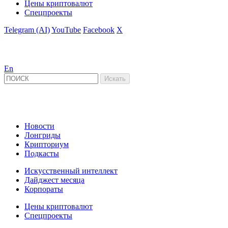
Цены криптовалют
Спецпроекты
Telegram (AI)
YouTube
Facebook
X
En
Новости
Лонгриды
Крипториум
Подкасты
Искусственный интеллект
Дайджест месяца
Корпораты
Цены криптовалют
Спецпроекты