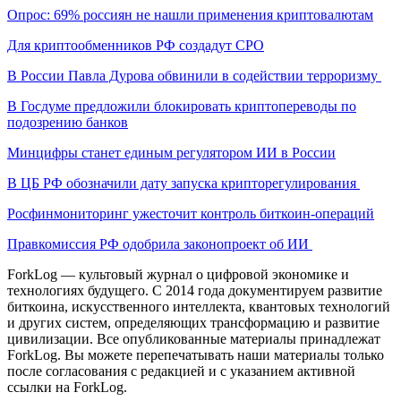
Опрос: 69% россиян не нашли применения криптовалютам
Для криптообменников РФ создадут СРО
В России Павла Дурова обвинили в содействии терроризму
В Госдуме предложили блокировать криптопереводы по
подозрению банков
Минцифры станет единым регулятором ИИ в России
В ЦБ РФ обозначили дату запуска крипторегулирования
Росфинмониторинг ужесточит контроль биткоин-операций
Правкомиссия РФ одобрила законопроект об ИИ
ForkLog — культовый журнал о цифровой экономике и
технологиях будущего. С 2014 года документируем развитие
биткоина, искусственного интеллекта, квантовых технологий
и других систем, определяющих трансформацию и развитие
цивилизации.
Все опубликованные материалы принадлежат
ForkLog. Вы можете перепечатывать наши материалы только
после согласования с редакцией и с указанием активной
ссылки на ForkLog.