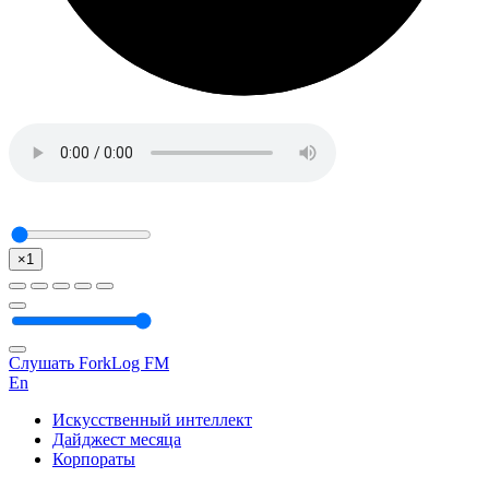
×1
Слушать ForkLog FM
En
Искусственный интеллект
Дайджест месяца
Корпораты