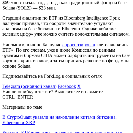
$69 млн с начала года, тогда как традиционный фонд на базе
Solana (SOLZ) — $23 млн.
Старший аналитик по ETF из Bloomberg Intelligence Эрик
Балчунас признал, что обороты значительно уступают
аналогам на базе биткоина и Ethereum. Однако «обилие
зеленых цифр» уже можно считать положительным сигналом.
Напомним, в июне Балчунас
спрогнозировал
«лето альткоин-
ETF». По его словам, уже в июле Комиссия по ценным
бумагам и биржам США может одобрить инструменты на базе
корзины криптовалют, а затем принять решение по фондам на
основе Solana.
Подписывайтесь на ForkLog в социальных сетях
Telegram (основной канал)
Facebook
X
Нашли ошибку в тексте? Выделите ее и нажмите
CTRL+ENTER
Материалы по теме
В CryptoQuant указали на накопление китами биткоина,
Ethereum и XRP
Биткоин-ETF впервые с апреля завершили месяц с чистым