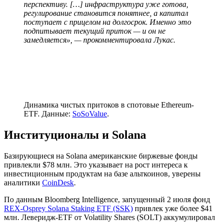
перспективу. […] инфраструктура уже готова,
регулирование становится понятнее, а капитал
поступает с прицелом на долгосрок. Именно это
подпитывает текущий приток — и он не
замедляется», — прокомментировала Лукас.
Динамика чистых притоков в спотовые Ethereum-
ETF. Данные:
SoSoValue
.
Институционалы и Solana
Базирующиеся на Solana американские биржевые фонды
привлекли $78 млн. Это указывает на рост интереса к
инвестиционным продуктам на базе альткоинов, уверены
аналитики
CoinDesk
.
По данным Bloomberg Intelligence, запущенный 2 июля фонд
REX-Osprey Solana Staking ETF (SSK)
привлек уже более $41
млн. Леверидж-ETF от Volatility Shares (SOLT) аккумулировал