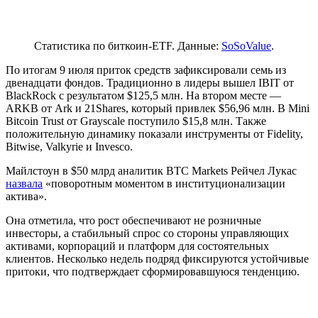
Статистика по биткоин-ETF. Данные:
SoSoValue
.
По итогам 9 июля приток средств зафиксировали семь из
двенадцати фондов. Традиционно в лидеры вышел IBIT от
BlackRock с результатом $125,5 млн. На втором месте —
ARKB от Ark и 21Shares, который привлек $56,96 млн. В Mini
Bitcoin Trust от Grayscale поступило $15,8 млн. Также
положительную динамику показали инструменты от Fidelity,
Bitwise, Valkyrie и Invesco.
Майлстоун в $50 млрд аналитик BTC Markets Рейчел Лукас
назвала
«поворотным моментом в институционализации
актива».
Она отметила, что рост обеспечивают не розничные
инвесторы, а стабильный спрос со стороны управляющих
активами, корпораций и платформ для состоятельных
клиентов. Несколько недель подряд фиксируются устойчивые
притоки, что подтверждает сформировавшуюся тенденцию.