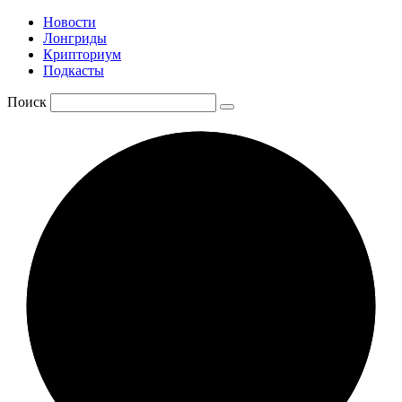
Новости
Лонгриды
Крипториум
Подкасты
Поиск