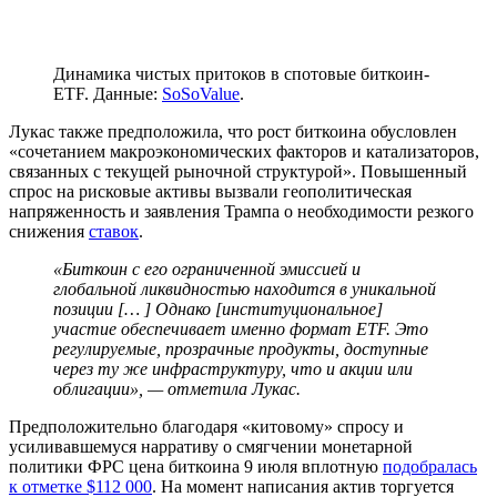
Динамика чистых притоков в спотовые биткоин-
ETF. Данные:
SoSoValue
.
Лукас также предположила, что рост биткоина обусловлен
«сочетанием макроэкономических факторов и катализаторов,
связанных с текущей рыночной структурой». Повышенный
спрос на рисковые активы вызвали геополитическая
напряженность и заявления Трампа о необходимости резкого
снижения
ставок
.
«Биткоин с его ограниченной эмиссией и
глобальной ликвидностью находится в уникальной
позиции [… ] Однако [институциональное]
участие обеспечивает именно формат ETF. Это
регулируемые, прозрачные продукты, доступные
через ту же инфраструктуру, что и акции или
облигации», — отметила Лукас.
Предположительно благодаря «китовому» спросу и
усиливавшемуся нарративу о смягчении монетарной
политики
ФРС
цена биткоина 9 июля вплотную
подобралась
к отметке $112 000
. На момент написания актив торгуется