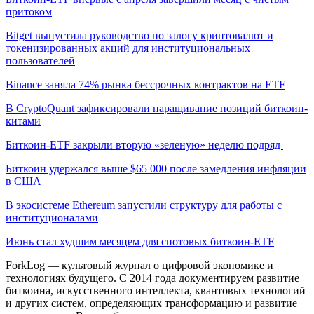
притоком
Bitget выпустила руководство по залогу криптовалют и
токенизированных акций для институциональных
пользователей
Binance заняла 74% рынка бессрочных контрактов на ETF
В CryptoQuant зафиксировали наращивание позиций биткоин-
китами
Биткоин-ETF закрыли вторую «зеленую» неделю подряд
Биткоин удержался выше $65 000 после замедления инфляции
в США
В экосистеме Ethereum запустили структуру для работы с
институционалами
Июнь стал худшим месяцем для спотовых биткоин-ETF
ForkLog — культовый журнал о цифровой экономике и
технологиях будущего. С 2014 года документируем развитие
биткоина, искусственного интеллекта, квантовых технологий
и других систем, определяющих трансформацию и развитие