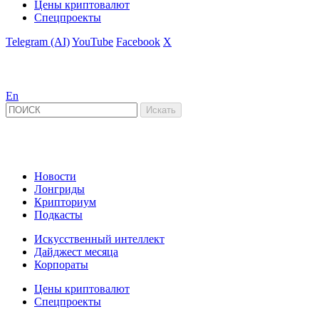
Цены криптовалют
Спецпроекты
Telegram (AI)
YouTube
Facebook
X
En
Новости
Лонгриды
Крипториум
Подкасты
Искусственный интеллект
Дайджест месяца
Корпораты
Цены криптовалют
Спецпроекты