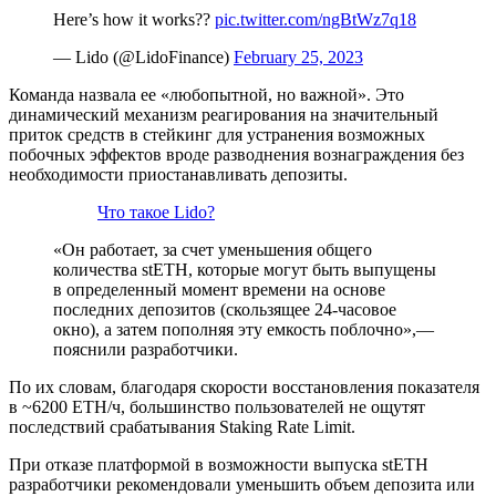
Here’s how it works??
pic.twitter.com/ngBtWz7q18
— Lido (@LidoFinance)
February 25, 2023
Команда назвала ее «любопытной, но важной». Это
динамический механизм реагирования на значительный
приток средств в стейкинг для устранения возможных
побочных эффектов вроде разводнения вознаграждения без
необходимости приостанавливать депозиты.
Что такое Lido?
«Он работает, за счет уменьшения общего
количества stETH, которые могут быть выпущены
в определенный момент времени на основе
последних депозитов (скользящее 24-часовое
окно), а затем пополняя эту емкость поблочно»,—
пояснили разработчики.
По их словам, благодаря скорости восстановления показателя
в ~6200 ETH/ч, большинство пользователей не ощутят
последствий срабатывания Staking Rate Limit.
При отказе платформой в возможности выпуска stETH
разработчики рекомендовали уменьшить объем депозита или