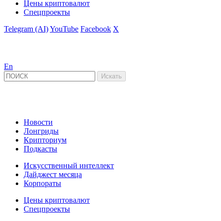
Цены криптовалют
Спецпроекты
Telegram (AI)
YouTube
Facebook
X
En
Новости
Лонгриды
Крипториум
Подкасты
Искусственный интеллект
Дайджест месяца
Корпораты
Цены криптовалют
Спецпроекты