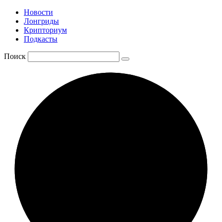
Новости
Лонгриды
Крипториум
Подкасты
Поиск