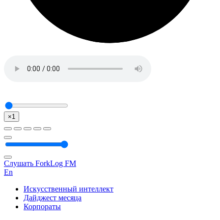
×1
Слушать ForkLog FM
En
Искусственный интеллект
Дайджест месяца
Корпораты