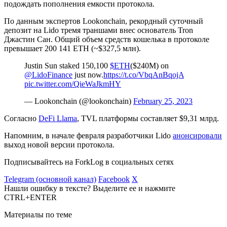
подождать пополнения емкости протокола.
По данным экспертов Lookonchain, рекордный суточный
депозит на Lido тремя траншами внес основатель Tron
Джастин Сан. Общий объем средств кошелька в протоколе
превышает 200 141 ETH (~$327,5 млн).
Justin Sun staked 150,100
$ETH
($240M) on
@LidoFinance
just now.
https://t.co/VbqAnBqojA
pic.twitter.com/QieWaJkmHY
— Lookonchain (@lookonchain)
February 25, 2023
Согласно
DeFi Llama
,
TVL
платформы составляет $9,31 млрд.
Напомним, в начале февраля разработчики Lido
анонсировали
выход новой версии протокола.
Подписывайтесь на ForkLog в социальных сетях
Telegram (основной канал)
Facebook
X
Нашли ошибку в тексте? Выделите ее и нажмите
CTRL+ENTER
Материалы по теме