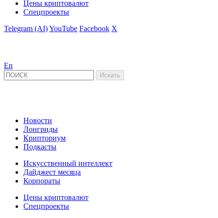
Цены криптовалют
Спецпроекты
Telegram (AI)
YouTube
Facebook
X
En
Новости
Лонгриды
Крипториум
Подкасты
Искусственный интеллект
Дайджест месяца
Корпораты
Цены криптовалют
Спецпроекты