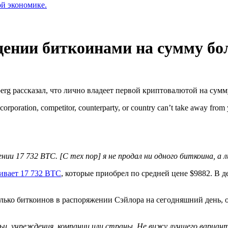
ой экономике.
ении биткоинами на сумму бол
rg рассказал, что лично владеет первой криптовалютой на сумму
 corporation, competitor, counterparty, or country can’t take away from y
нии 17 732 BTC. [С тех пор] я не продал ни одного биткоина, а
ивает 17 732 BTC
, которые приобрел по средней цене $9882. В д
олько биткоинов в распоряжении Сэйлора на сегодняшний день, о
и, учреждения, компании или страны. Не вижу лучшего вариант