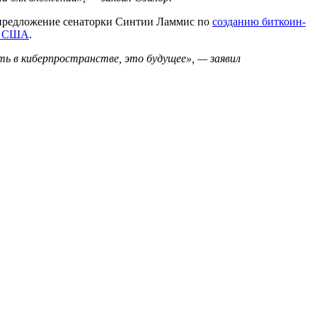
 предложение сенаторки Синтии Ламмис по
созданию биткоин-
а США
.
ть в киберпространстве, это будущее», — заявил