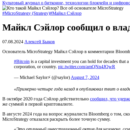
Культовый журнал о биткоине, технологии блокчейн и цифров
#MicroStrategy (Strategy)
#Майкл Сэйлор
Майкл Сэйлор сообщил о влад
07.08.2024
Алексей Быков
Основатель MicroStrategy Майкл Сэйлор в комментарии Bloombe
#Bitcoin
is a capital investment you can hold for decades that a
corporation, or country.
pic.twitter.com/amQNn4JQwR
— Michael Saylor⚡️ (@saylor)
August 7, 2024
«Примерно четыре года назад я опубликовал твит о владе
В октябре 2020 года Сэйлор действительно
сообщил, что удерж
же суммой в первой криптовалюте.
В августе 2024 года на вопрос журналиста Bloomberg о том, ск
MicroStrategy отказался раскрыть более точную сумму.
«Это отличный инвестиционный актив для человека, семь