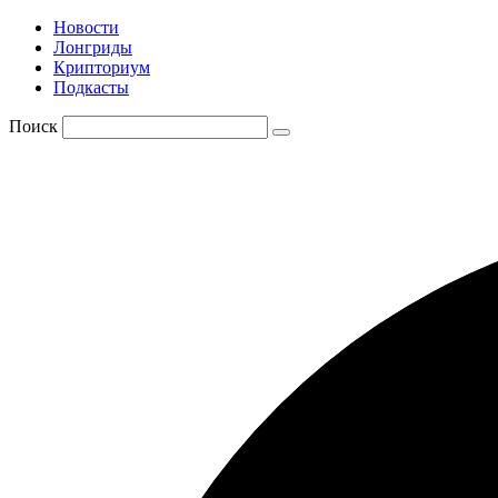
Новости
Лонгриды
Крипториум
Подкасты
Поиск