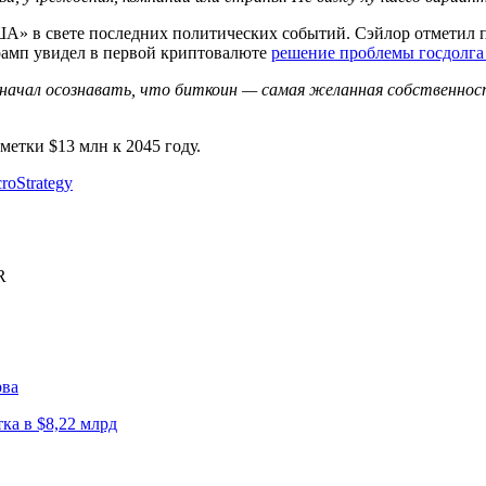
ША» в свете последних политических событий. Сэйлор отметил
рамп увидел в первой криптовалюте
решение проблемы госдолг
 начал осознавать, что биткоин — самая желанная собственнос
метки $13 млн к 2045 году.
roStrategy
R
рва
ка в $8,22 млрд