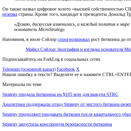
Он также назвал цифровое золото «высшей собственностью С
резерва
страны. Кроме того, кандидат в президенты Дональд Т
«Думаю, дискуссия изменилась, и каждый политик в мире
основатель MicroStrategy.
Напомним, в июле Сэйлор
спрогнозировал
рост биткоина до от
Майкл Сэйлор: биография и взгляды основателя Mic
Подписывайтесь на ForkLog в социальных сетях
Telegram (основной канал)
Facebook
X
Нашли ошибку в тексте? Выделите ее и нажмите CTRL+ENTE
Материалы по теме
Strategy продала биткоины на $105 млн для выкупа STRC
Аналитики поддержали отход Strategy от чистого биткоин-резе
Strategy продолжит продавать биткоин после квартального убыт
Strategy запустила консорциум безопасности биткоина