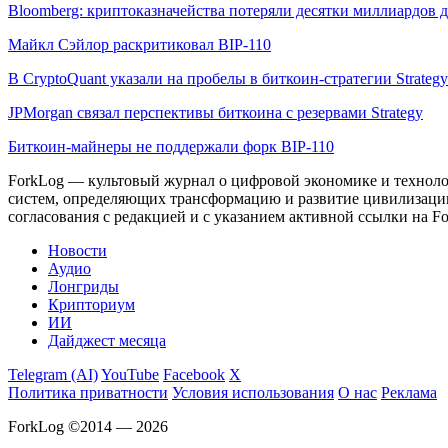
Bloomberg: криптоказначейства потеряли десятки миллиардов д
Майкл Сэйлор раскритиковал BIP-110
В CryptoQuant указали на пробелы в биткоин-стратегии Strategy
JPMorgan связал перспективы биткоина с резервами Strategy
Биткоин-майнеры не поддержали форк BIP-110
ForkLog — культовый журнал о цифровой экономике и технолог
систем, определяющих трансформацию и развитие цивилизаци
согласования с редакцией и с указанием активной ссылки на Fo
Новости
Аудио
Лонгриды
Крипториум
ИИ
Дайджест месяца
Telegram (AI)
YouTube
Facebook
X
Политика приватности
Условия использования
О нас
Реклама
ForkLog ©2014 — 2026