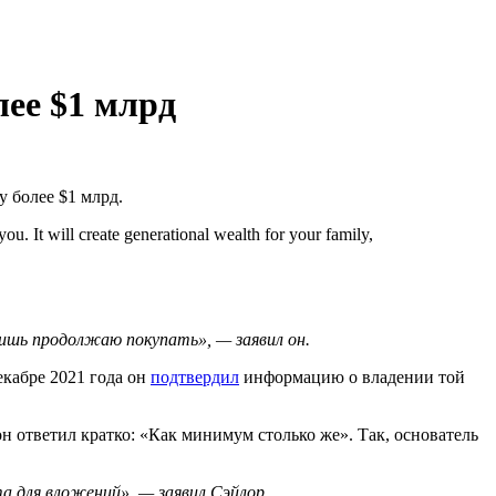
ее $1 млрд
 более $1 млрд.
ou. It will create generational wealth for your family,
 лишь продолжаю покупать», — заявил он.
екабре 2021 года он
подтвердил
информацию о владении той
н ответил кратко: «Как минимум столько же». Так, основатель
а для вложений», — заявил Сэйлор.