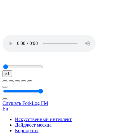
×1
Слушать ForkLog FM
En
Искусственный интеллект
Дайджест месяца
Корпораты