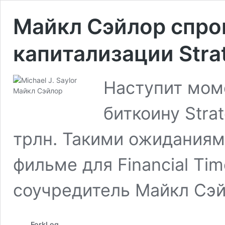
Майкл Сэйлор спро
капитализации Stra
Наступит моме
биткоину Stra
трлн. Такими ожиданиям
фильме для Financial Ti
соучредитель Майкл Сэй
ForkLog