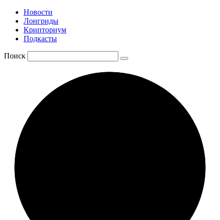
Новости
Лонгриды
Крипториум
Подкасты
Поиск