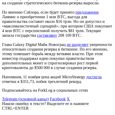
на создание стратегического биткоин-резерва выросли.
По мнению Сэйлора, если будет принято
предложение
Ламмис о приобретении 1 млн BTC, выгода для
правительства составит около $16 трлн. Но он допустил и
«максималистичный сценарий», при котором США покупают
4 млн BTC с перспективой получить $81 трлн. Текущие
запасы государства
составляют
208 109 BTC.
Глава Galaxy Digital Майк Новограц
не разделяет
уверенности
относительно создания резерва в биткоине. По его мнению,
этому помешает борьба между ветвями власти. При этом
инвестор поддержал идею покупки правительством
дополнительных монет и спрогнозировал рост первой
криптовалюты до $500 000 в случае создания резерва.
Напомним, 11 ноября цена акций MicroStrategy
достигла
отметки в $351,73, побив трехлетний рекорд.
Подписывайтесь на ForkLog в социальных сетях
Telegram (основной канал)
Facebook
X
Нашли ошибку в тексте? Выделите ее и нажмите
CTRL+ENTER