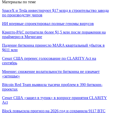
Материалы по теме
SpaceX и Tesla инвестируют $17 млрд в строительство завода
по производству чипов
ИИ впервые спроектировал полные геномы вирусов
Крипто-PAC потратили более $1,5 млн после поражения на
праймериз в Мичигане
Падение биткоина принесло MARA квартальный убыток в
$611 млн
Сенат США перенес голосование по CLARITY Act на
сентябрь
Мнение: снижение волатильности биткоина не означает
«затишье»
Bitcoin Red Team выявила тысячи проблем в 390 биткоин-
проектах
Сенат США «зашел в тупик» в вопросе принятия CLARITY
Act
Block повысила прогноз на 2026 год и сохранила 9117 BTC