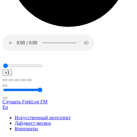
×1
Слушать ForkLog FM
En
Искусственный интеллект
Дайджест месяца
Корпораты