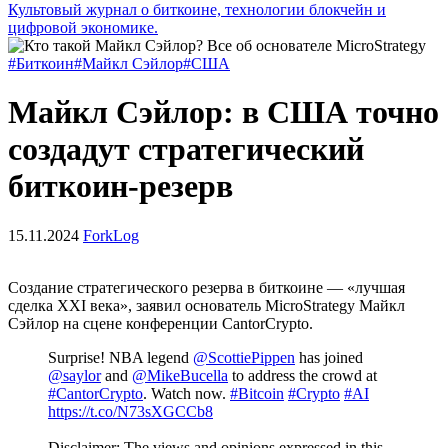
Культовый журнал о биткоине, технологии блокчейн и
цифровой экономике.
#Биткоин
#Майкл Сэйлор
#США
Майкл Сэйлор: в США точно
создадут стратегический
биткоин-резерв
15.11.2024
ForkLog
Создание стратегического резерва в биткоине — «лучшая
сделка XXI века», заявил основатель MicroStrategy Майкл
Сэйлор на сцене конференции CantorCrypto.
Surprise! NBA legend
@ScottiePippen
has joined
@saylor
and
@MikeBucella
to address the crowd at
#CantorCrypto
. Watch now.
#Bitcoin
#Crypto
#AI
https://t.co/N73sXGCCb8
Disclaimer: The views and opinions expressed in this