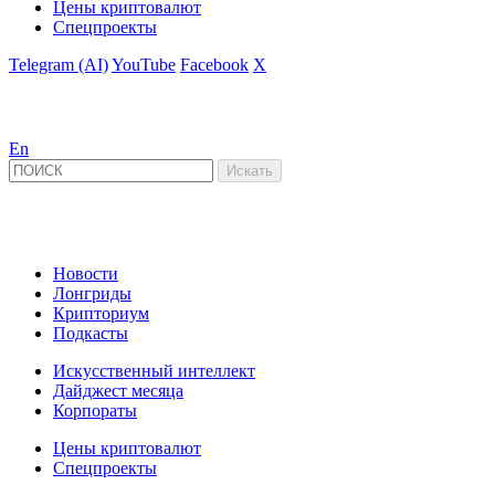
Цены криптовалют
Спецпроекты
Telegram (AI)
YouTube
Facebook
X
En
Новости
Лонгриды
Крипториум
Подкасты
Искусственный интеллект
Дайджест месяца
Корпораты
Цены криптовалют
Спецпроекты