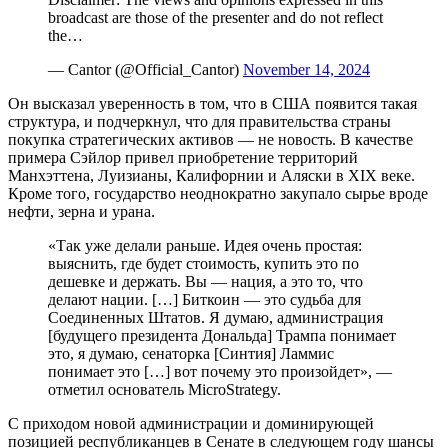
broadcast are those of the presenter and do not reflect
the…
— Cantor (@Official_Cantor)
November 14, 2024
Он высказал уверенность в том, что в США появится такая
структура, и подчеркнул, что для правительства страны
покупка стратегических активов — не новость. В качестве
примера Сэйлор привел приобретение территорий
Манхэттена, Луизианы, Калифорнии и Аляски в XIX веке.
Кроме того, государство неоднократно закупало сырье вроде
нефти, зерна и урана.
«Так уже делали раньше. Идея очень простая:
выяснить, где будет стоимость, купить это по
дешевке и держать. Вы — нация, а это то, что
делают нации. […] Биткоин — это судьба для
Соединенных Штатов. Я думаю, администрация
[будущего президента Дональда] Трампа понимает
это, я думаю, сенаторка [Синтия] Ламмис
понимает это […] вот почему это произойдет», —
отметил основатель MicroStrategy.
С приходом новой администрации и доминирующей
позицией республиканцев в Сенате в следующем году шансы