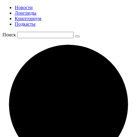
Новости
Лонгриды
Крипториум
Подкасты
Поиск