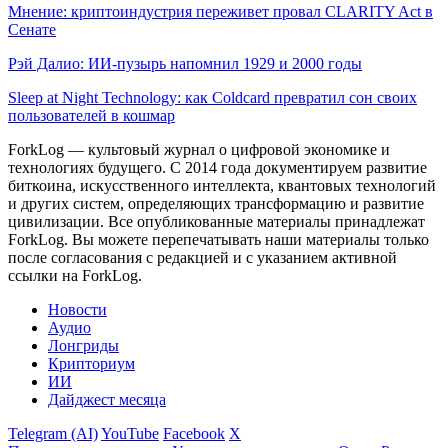
Мнение: криптоиндустрия переживет провал CLARITY Act в
Сенате
Рэй Далио: ИИ-пузырь напомнил 1929 и 2000 годы
Sleep at Night Technology: как Coldcard превратил сон своих
пользователей в кошмар
ForkLog — культовый журнал о цифровой экономике и
технологиях будущего. С 2014 года документируем развитие
биткоина, искусственного интеллекта, квантовых технологий
и других систем, определяющих трансформацию и развитие
цивилизации.
Все опубликованные материалы принадлежат
ForkLog. Вы можете перепечатывать наши материалы только
после согласования с редакцией и с указанием активной
ссылки на ForkLog.
Новости
Аудио
Лонгриды
Крипториум
ИИ
Дайджест месяца
Telegram (AI)
YouTube
Facebook
X