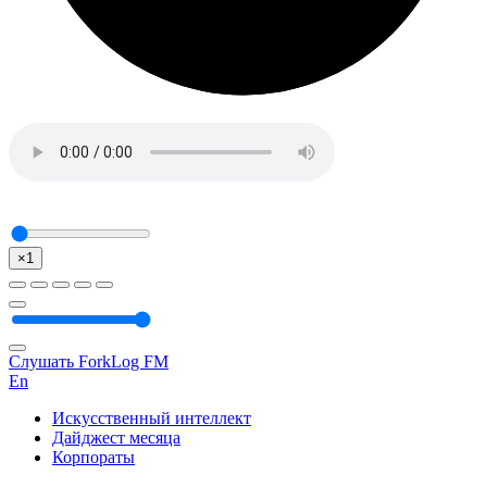
×1
Слушать ForkLog FM
En
Искусственный интеллект
Дайджест месяца
Корпораты