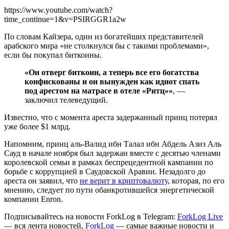
https://www.youtube.com/watch?
time_continue=1&v=PSIRGGR1a2w
По словам Кайзера, один из богатейших представителей
арабского мира «не столкнулся бы с такими проблемами»,
если бы покупал биткоины.
«Он отверг биткоин, а теперь все его богатства
конфискованы и он вынужден как идиот спать
под арестом на матрасе в отеле «Ритц»»
, —
заключил телеведущий.
Известно, что с момента ареста задержанный принц потерял
уже более $1 млрд.
Напомним, принц аль-Валид ибн Талал ибн Абдель Азиз Аль
Сауд в начале ноября был задержан вместе с десятью членами
королевской семьи в рамках беспрецедентной кампании по
борьбе с коррупцией в Саудовской Аравии. Незадолго до
ареста он заявил, что
не верит в криптовалюту
, которая, по его
мнению, следует по пути обанкротившейся энергетической
компании Enron.
Подписывайтесь на новости ForkLog в Telegram:
ForkLog Live
— вся лента новостей,
ForkLog
— самые важные новости и