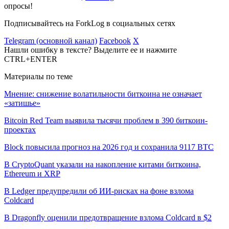
опросы!
Подписывайтесь на ForkLog в социальных сетях
Telegram (основной канал)
Facebook
X
Нашли ошибку в тексте? Выделите ее и нажмите
CTRL+ENTER
Материалы по теме
Мнение: снижение волатильности биткоина не означает
«затишье»
Bitcoin Red Team выявила тысячи проблем в 390 биткоин-
проектах
Block повысила прогноз на 2026 год и сохранила 9117 BTC
В CryptoQuant указали на накопление китами биткоина,
Ethereum и XRP
В Ledger предупредили об ИИ-рисках на фоне взлома
Coldcard
В Dragonfly оценили предотвращение взлома Coldcard в $2