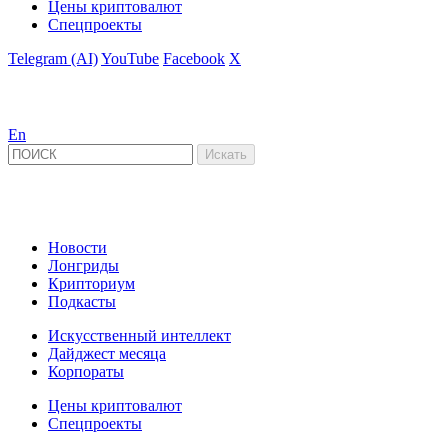
Цены криптовалют
Спецпроекты
Telegram (AI)
YouTube
Facebook
X
En
Новости
Лонгриды
Крипториум
Подкасты
Искусственный интеллект
Дайджест месяца
Корпораты
Цены криптовалют
Спецпроекты