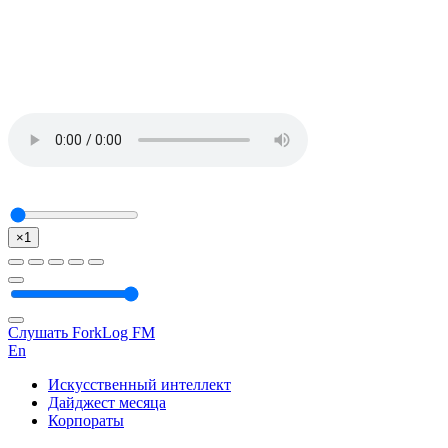
×1
Слушать ForkLog FM
En
Искусственный интеллект
Дайджест месяца
Корпораты