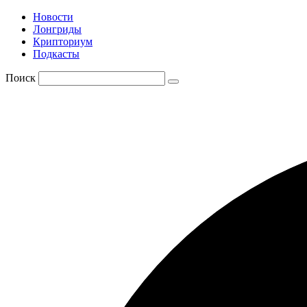
Новости
Лонгриды
Крипториум
Подкасты
Поиск