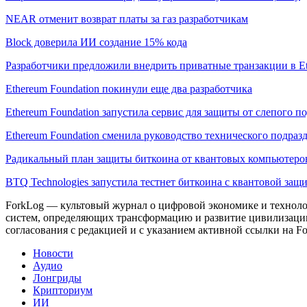
NEAR отменит возврат платы за газ разработчикам
Block доверила ИИ создание 15% кода
Разработчики предложили внедрить приватные транзакции в E
Ethereum Foundation покинули еще два разработчика
Ethereum Foundation запустила сервис для защиты от слепого 
Ethereum Foundation сменила руководство технического подраз
Радикальный план защиты биткоина от квантовых компьютеро
BTQ Technologies запустила тестнет биткоина с квантовой защ
ForkLog — культовый журнал о цифровой экономике и технолог
систем, определяющих трансформацию и развитие цивилизаци
согласования с редакцией и с указанием активной ссылки на Fo
Новости
Аудио
Лонгриды
Крипториум
ИИ