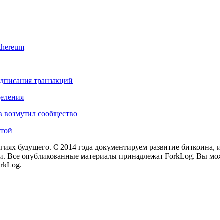
thereum
подписания транзакций
деления
в возмутил сообщество
итой
иях будущего. С 2014 года документируем развитие биткоина, 
и.
Все опубликованные материалы принадлежат ForkLog. Вы мож
rkLog.