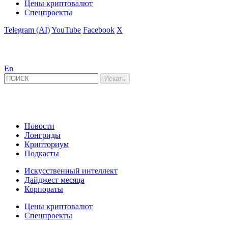
Цены криптовалют
Спецпроекты
Telegram (AI)
YouTube
Facebook
X
En
Новости
Лонгриды
Крипториум
Подкасты
Искусственный интеллект
Дайджест месяца
Корпораты
Цены криптовалют
Спецпроекты