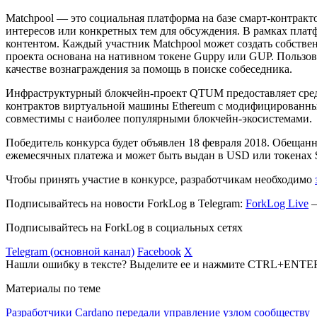
Matchpool — это социальная платформа на базе смарт-контрак
интересов или конкретных тем для обсуждения. В рамках плат
контентом. Каждый участник Matchpool может создать собстве
проекта основана на нативном токене Guppy или GUP. Пользов
качестве вознаграждения за помощь в поиске собеседника.
Инфраструктурный блокчейн-проект QTUM предоставляет сред
контрактов виртуальной машины Ethereum с модифицированным 
совместимы с наиболее популярными блокчейн-экосистемами.
Победитель конкурса будет объявлен 18 февраля 2018. Обещан
ежемесячных платежа и может быть выдан в USD или токенах
Чтобы принять участие в конкурсе, разработчикам необходимо
Подписывайтесь на новости ForkLog в Telegram:
ForkLog Live
—
Подписывайтесь на ForkLog в социальных сетях
Telegram (основной канал)
Facebook
X
Нашли ошибку в тексте? Выделите ее и нажмите CTRL+ENTE
Материалы по теме
Разработчики Cardano передали управление узлом сообществу