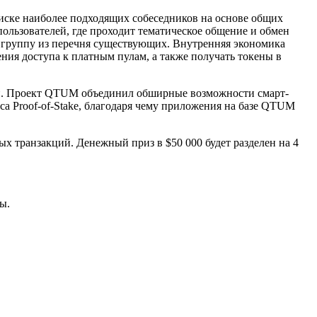
оиске наиболее подходящих собеседников на основе общих
льзователей, где проходит тематическое общение и обмен
ь группу из перечня существующих. Внутренняя экономика
ния доступа к платным пулам, а также получать токены в
и. Проект QTUM объединил обширные возможности смарт-
а Proof-of-Stake, благодаря чему приложения на базе QTUM
х транзакций. Денежный приз в $50 000 будет разделен на 4
ы.