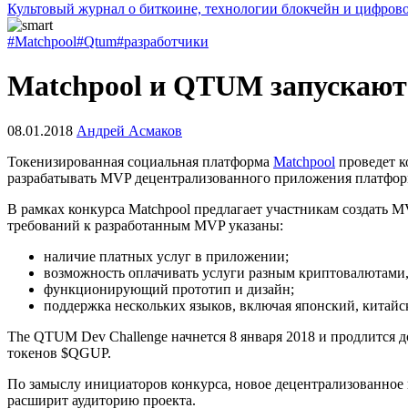
Культовый журнал о биткоине, технологии блокчейн и цифров
#Matchpool
#Qtum
#разработчики
Matchpool и QTUM запускают 
08.01.2018
Андрей Асмаков
Токенизированная социальная платформа
Matchpool
проведет к
разрабатывать MVP децентрализованного приложения платформ
В рамках конкурса Matchpool предлагает участникам создать 
требований к разработанным MVP указаны:
наличие платных услуг в приложении;
возможность оплачивать услуги разным криптовалютами
функционирующий прототип и дизайн;
поддержка нескольких языков, включая японский, китайс
The QTUM Dev Challenge начнется 8 января 2018 и продлится 
токенов $QGUP.
По замыслу инициаторов конкурса, новое децентрализованное 
расширит аудиторию проекта.