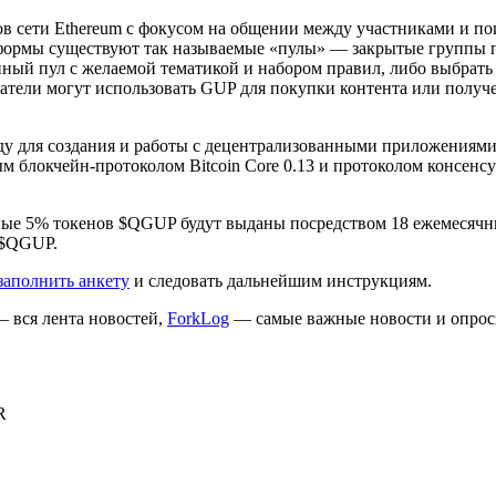
тов сети Ethereum с фокусом на общении между участниками и п
формы существуют так называемые «пулы» — закрытые группы по
нный пул с желаемой тематикой и набором правил, либо выбрат
атели могут использовать GUP для покупки контента или получе
у для создания и работы с децентрализованными приложениям
блокчейн-протоколом Bitcoin Core 0.13 и протоколом консенсус
ные 5% токенов $QGUP будут выданы посредством 18 ежемесячны
 $QGUP.
заполнить анкету
и следовать дальнейшим инструкциям.
 вся лента новостей,
ForkLog
— самые важные новости и опрос
R