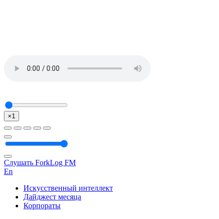
×1
Слушать ForkLog FM
En
Искусственный интеллект
Дайджест месяца
Корпораты