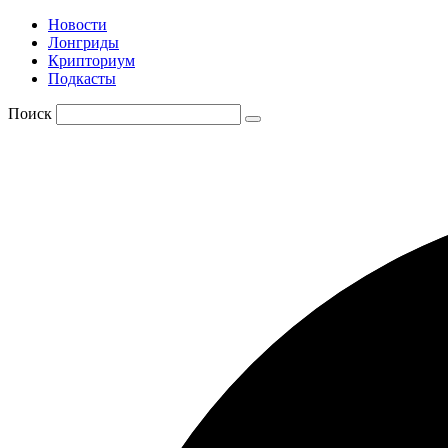
Новости
Лонгриды
Крипториум
Подкасты
Поиск