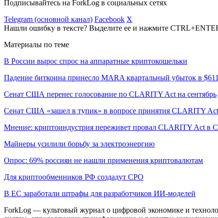
Подписывайтесь на ForkLog в социальных сетях
Telegram (основной канал)
Facebook
X
Нашли ошибку в тексте? Выделите ее и нажмите CTRL+ENTE
Материалы по теме
В России вырос спрос на аппаратные криптокошельки
Падение биткоина принесло MARA квартальный убыток в $61
Сенат США перенес голосование по CLARITY Act на сентябрь
Сенат США «зашел в тупик» в вопросе принятия CLARITY Ac
Мнение: криптоиндустрия переживет провал CLARITY Act в С
Майнеры усилили борьбу за электроэнергию
Опрос: 69% россиян не нашли применения криптовалютам
Для криптообменников РФ создадут СРО
В ЕС заработали штрафы для разработчиков ИИ-моделей
ForkLog — культовый журнал о цифровой экономике и технолог