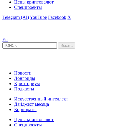
Цены криптовалют
Спецпроекты
Telegram (AI)
YouTube
Facebook
X
En
Новости
Лонгриды
Крипториум
Подкасты
Искусственный интеллект
Дайджест месяца
Корпораты
Цены криптовалют
Спецпроекты