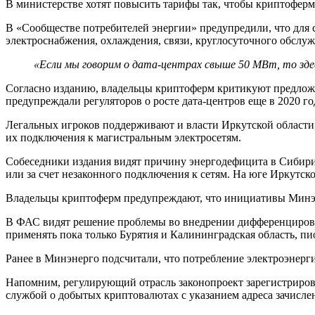
В министерстве хотят повысить тарифы так, чтобы криптоферм
В «Сообществе потребителей энергии» предупредили, что для 
электроснабжения, охлаждения, связи, круглосуточного обслу
«Если мы говорим о дата-центрах свыше 50 МВт, то зде
Согласно изданию, владельцы криптоферм критикуют предложе
предупреждали регуляторов о росте дата-центров еще в 2020 го
Легальных игроков поддерживают и власти Иркутской области,
их подключения к магистральным электросетям.
Собеседники издания видят причину энергодефицита в Сибири 
или за счет незаконного подключения к сетям. На юге Иркутск
Владельцы криптоферм предупреждают, что инициативы Минэнер
В
ФАС
видят решение проблемы во внедрении дифференцирова
применять пока только Бурятия и Калининградская область, пи
Ранее в Минэнерго подсчитали, что потребление электроэнер
Напомним, регулирующий отрасль законопроект зарегистриро
службой о добытых криптовалютах с указанием адреса зачислен