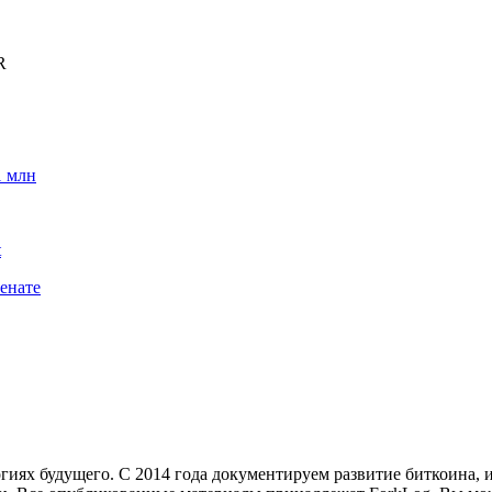
R
1 млн
t
енате
иях будущего. С 2014 года документируем развитие биткоина, 