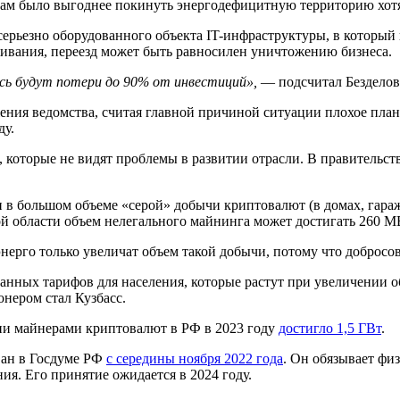
ам было выгоднее покинуть энергодефицитную территорию хотя 
серьезно оборудованного объекта IT-инфраструктуры, в которы
живания, переезд может быть равносилен уничтожению бизнеса.
сь будут потери до 90% от инвестиций»,
— подсчитал Безделов
ния ведомства, считая главной причиной ситуации плохое план
ду.
 которые не видят проблемы в развитии отрасли. В правительст
в большом объеме «серой» добычи криптовалют (в домах, гараж
ой области объем нелегального майнинга может достигать 260 МВ
го только увеличат объем такой добычи, потому что добросове
нных тарифов для населения, которые растут при увеличении о
онером стал Кузбасс.
гии майнерами криптовалют в РФ в 2023 году
достигло 1,5 ГВт
.
ван в Госдуме РФ
с середины ноября 2022 года
. Он обязывает фи
ия. Его принятие ожидается в 2024 году.