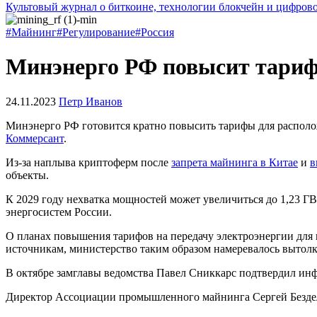
Культовый журнал о биткоине, технологии блокчейн и цифров
#Майнинг
#Регулирование
#Россия
Минэнерго РФ повысит тариф
24.11.2023
Петр Иванов
Минэнерго РФ готовится кратно повысить тарифы для располо
Коммерсант
.
Из-за наплыва криптоферм после
запрета майнинга в Китае
и
в
объекты.
К 2029 году нехватка мощностей может увеличиться до 1,23 ГВ
энергосистем России.
О планах повышения тарифов на передачу электроэнергии для
источникам, министерство таким образом намеревалось вытол
В октябре замглавы ведомства Павел Сниккарс подтвердил инф
Директор Ассоциации промышленного майнинга Сергей Бездело