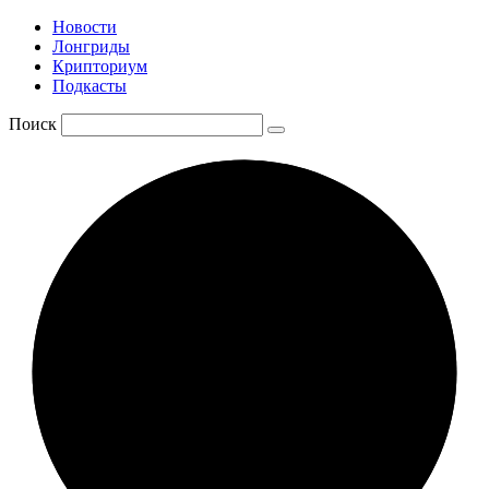
Новости
Лонгриды
Крипториум
Подкасты
Поиск