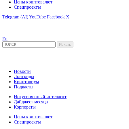
Цены криптовалют
Спецпроекты
Telegram (AI)
YouTube
Facebook
X
En
Новости
Лонгриды
Крипториум
Подкасты
Искусственный интеллект
Дайджест месяца
Корпораты
Цены криптовалют
Спецпроекты