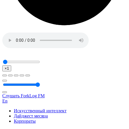
×1
Слушать ForkLog FM
En
Искусственный интеллект
Дайджест месяца
Корпораты