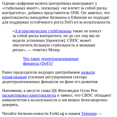
Однако цифровая валюта центробанка выигрывает у
«стабильных монет», поскольку «не влечет за собой риска
контрагента», добавил представитель SNB. Он заметил, что
криптовалюты наподобие биткоина и Ethereum не подходят
для поддержки устойчивого роста DeFi из-за волатильности.
«
Алгоритмические стейблкоины
также не влекут
за собой риска контрагента, но до сих пор мы не
видели успешных [проектов]. CBDC может
обеспечить большую стабильность и меньшие
риски», — отметил Мозер.
Что такое децентрализованные
финансы (DeFi)?
Ранее председатели ведущих центробанков
назвали
оправданным
усиление регулирования сектора
децентрализованных финансов на фоне его развития.
Напомним, в августе глава ЦБ Финляндии Олли Рен
раскритиковал криптовалюты
и заявил, что CBDC обладают
иммунитетом к волатильности и им можно безоговорочно
доверять.
Читайте биткоин-новости ForkLog в нашем
Telegram
—