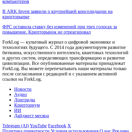
компьютеров
В ARK Invest заявили о крупнейшей консолидации на
крипторынке
ФРС оставила ставку без изменений при трех голосах за
повышение. Крипторынок не отреагировал
ForkLog — культовый журнал о цифровой экономике и
технологиях будущего. С 2014 года документируем развитие
биткоина, искусственного интеллекта, квантовых технологий
и других систем, определяющих трансформацию и развитие
цивилизации.
Все опубликованные материалы принадлежат
ForkLog. Вы можете перепечатывать наши материалы только
после согласования с редакцией и с указанием активной
ссылки на ForkLog.
Новости
Аудио
Лонгриды
Крипториум
ИИ
Дайджест месяца
Telegram (AI)
YouTube
Facebook
X
Политика приватности
Условия использования
О нас
Реклама