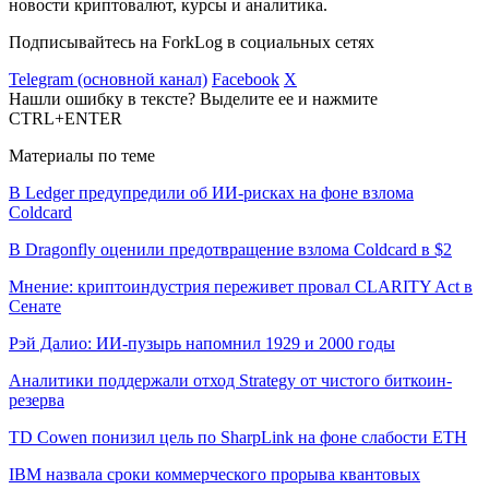
новости криптовалют, курсы и аналитика.
Подписывайтесь на ForkLog в социальных сетях
Telegram (основной канал)
Facebook
X
Нашли ошибку в тексте? Выделите ее и нажмите
CTRL+ENTER
Материалы по теме
В Ledger предупредили об ИИ-рисках на фоне взлома
Coldcard
В Dragonfly оценили предотвращение взлома Coldcard в $2
Мнение: криптоиндустрия переживет провал CLARITY Act в
Сенате
Рэй Далио: ИИ-пузырь напомнил 1929 и 2000 годы
Аналитики поддержали отход Strategy от чистого биткоин-
резерва
TD Cowen понизил цель по SharpLink на фоне слабости ETH
IBM назвала сроки коммерческого прорыва квантовых