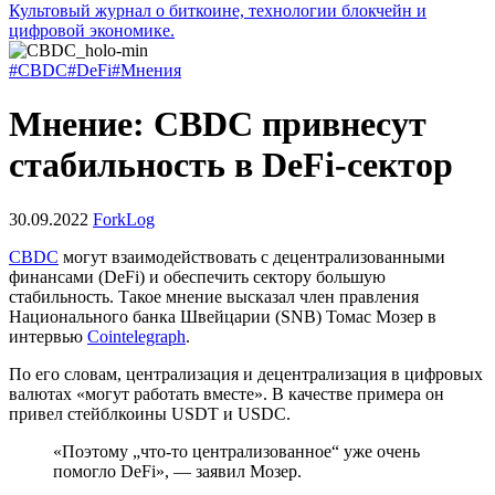
Культовый журнал о биткоине, технологии блокчейн и
цифровой экономике.
#CBDC
#DeFi
#Мнения
Мнение: CBDC привнесут
стабильность в DeFi-сектор
30.09.2022
ForkLog
CBDC
могут взаимодействовать с децентрализованными
финансами (DeFi) и обеспечить сектору большую
стабильность. Такое мнение высказал член правления
Национального банка Швейцарии (SNB) Томас Мозер в
интервью
Cointelegraph
.
По его словам, централизация и децентрализация в цифровых
валютах «могут работать вместе». В качестве примера он
привел стейблкоины USDT и USDC.
«Поэтому „что-то централизованное“ уже очень
помогло DeFi», — заявил Мозер.