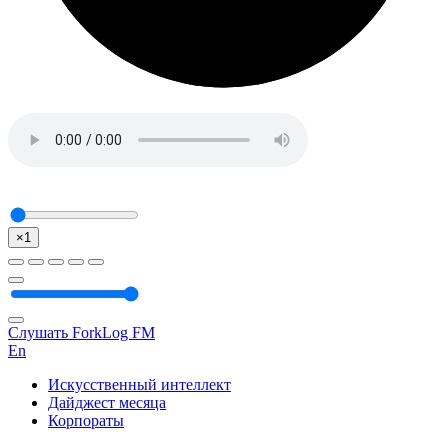
×1
Слушать ForkLog FM
En
Искусственный интеллект
Дайджест месяца
Корпораты