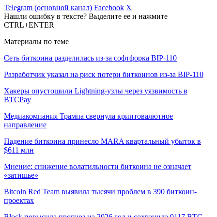
Telegram (основной канал)
Facebook
X
Нашли ошибку в тексте? Выделите ее и нажмите
CTRL+ENTER
Материалы по теме
Сеть биткоина разделилась из-за софтфорка BIP-110
Разработчик указал на риск потери биткоинов из-за BIP-110
Хакеры опустошили Lightning-узлы через уязвимость в
BTCPay
Медиакомпания Трампа свернула криптовалютное
направление
Падение биткоина принесло MARA квартальный убыток в
$611 млн
Мнение: снижение волатильности биткоина не означает
«затишье»
Bitcoin Red Team выявила тысячи проблем в 390 биткоин-
проектах
Block повысила прогноз на 2026 год и сохранила 9117 BTC