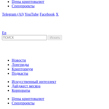
Цены криптовалют
Спецпроекты
Telegram (AI)
YouTube
Facebook
X
En
Новости
Лонгриды
Крипториум
Подкасты
Искусственный интеллект
Дайджест месяца
Корпораты
Цены криптовалют
Спецпроекты