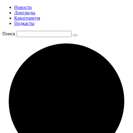
Новости
Лонгриды
Крипториум
Подкасты
Поиск