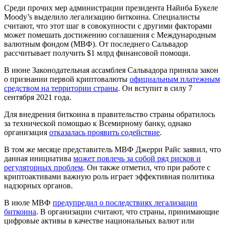
Среди прочих мер администрации президента Найиба Букеле
Moody’s выделило легализацию биткоина. Специалисты
считают, что этот шаг в совокупности с другими факторами
может помешать достижению соглашения с Международным
валютным фондом (МВФ). От последнего Сальвадор
рассчитывает получить $1 млрд финансовой помощи.
В июне Законодательная ассамблея Сальвадора приняла закон
о признании первой криптовалюты
официальным платежным
средством на территории страны
. Он вступит в силу 7
сентября 2021 года.
Для внедрения биткоина в правительство страны обратилось
за технической помощью к Всемирному банку, однако
организация
отказалась проявить содействие
.
В том же месяце представитель МВФ Джерри Райс заявил, что
данная инициатива
может повлечь за собой ряд рисков и
регуляторных проблем
. Он также отметил, что при работе с
криптоактивами важную роль играет эффективная политика
надзорных органов.
В июле МВФ
предупредил о последствиях легализации
биткоина
. В организации считают, что страны, принимающие
цифровые активы в качестве национальных валют или