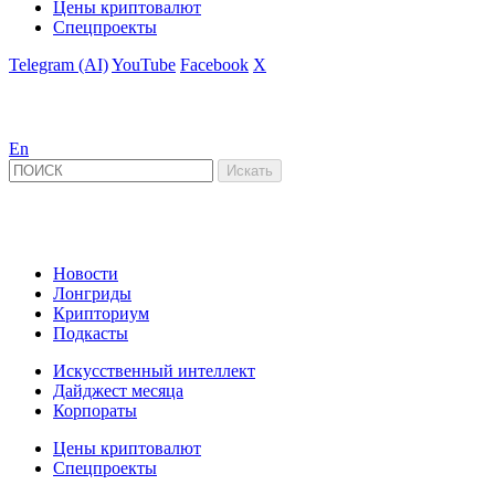
Цены криптовалют
Спецпроекты
Telegram (AI)
YouTube
Facebook
X
En
Новости
Лонгриды
Крипториум
Подкасты
Искусственный интеллект
Дайджест месяца
Корпораты
Цены криптовалют
Спецпроекты