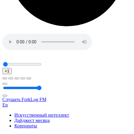
×1
Слушать ForkLog FM
En
Искусственный интеллект
Дайджест месяца
Корпораты