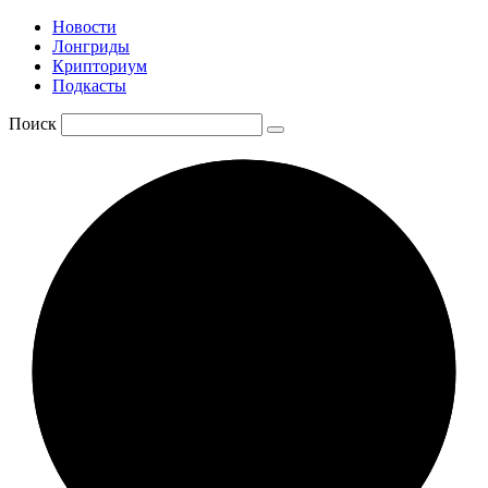
Новости
Лонгриды
Крипториум
Подкасты
Поиск