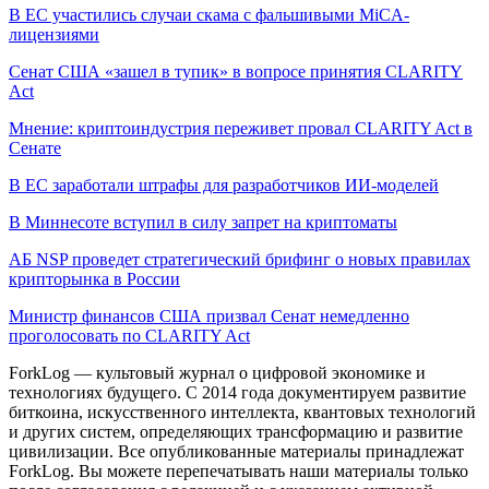
В ЕС участились случаи скама с фальшивыми MiCA-
лицензиями
Сенат США «зашел в тупик» в вопросе принятия CLARITY
Act
Мнение: криптоиндустрия переживет провал CLARITY Act в
Сенате
В ЕС заработали штрафы для разработчиков ИИ-моделей
В Миннесоте вступил в силу запрет на криптоматы
АБ NSP проведет стратегический брифинг о новых правилах
крипторынка в России
Министр финансов США призвал Сенат немедленно
проголосовать по CLARITY Act
ForkLog — культовый журнал о цифровой экономике и
технологиях будущего. С 2014 года документируем развитие
биткоина, искусственного интеллекта, квантовых технологий
и других систем, определяющих трансформацию и развитие
цивилизации.
Все опубликованные материалы принадлежат
ForkLog. Вы можете перепечатывать наши материалы только