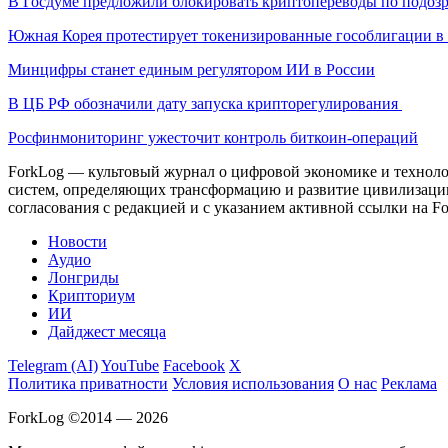
В Госдуме предложили блокировать криптопереводы по подоз
Южная Корея протестирует токенизированные гособлигации в 
Минцифры станет единым регулятором ИИ в России
В ЦБ РФ обозначили дату запуска крипторегулирования
Росфинмониторинг ужесточит контроль биткоин-операций
ForkLog — культовый журнал о цифровой экономике и технолог
систем, определяющих трансформацию и развитие цивилизаци
согласования с редакцией и с указанием активной ссылки на Fo
Новости
Аудио
Лонгриды
Крипториум
ИИ
Дайджест месяца
Telegram (AI)
YouTube
Facebook
X
Политика приватности
Условия использования
О нас
Реклама
ForkLog ©2014 — 2026