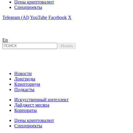
Цены криптовалют
Спецпроекты
Telegram (AI)
YouTube
Facebook
X
En
Новости
Лонгриды
Крипториум
Подкасты
Искусственный интеллект
Дайджест месяца
Корпораты
Цены криптовалют
Спецпроекты