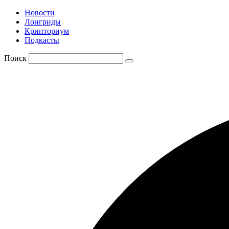
Новости
Лонгриды
Крипториум
Подкасты
Поиск