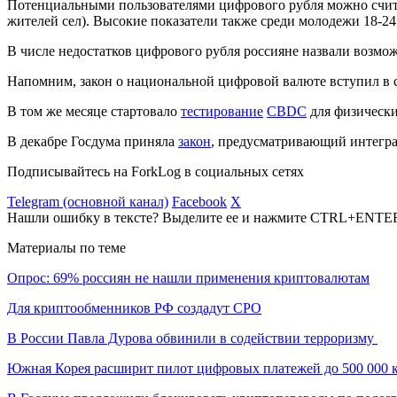
Потенциальными пользователями цифрового рубля можно счит
жителей сел). Высокие показатели также среди молодежи 18-24
В числе недостатков цифрового рубля россияне назвали возмо
Напомним, закон о национальной цифровой валюте вступил в
В том же месяце стартовало
тестирование
CBDC
для физически
В декабре Госдума приняла
закон
, предусматривающий интегра
Подписывайтесь на ForkLog в социальных сетях
Telegram (основной канал)
Facebook
X
Нашли ошибку в тексте? Выделите ее и нажмите CTRL+ENTE
Материалы по теме
Опрос: 69% россиян не нашли применения криптовалютам
Для криптообменников РФ создадут СРО
В России Павла Дурова обвинили в содействии терроризму
Южная Корея расширит пилот цифровых платежей до 500 000 