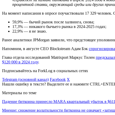
процентной ставки, окружающий среды или других причин)
На момент написания в опросе поучаствовали 17 329 человек.
59,9% — бычий рынок после халвинга, снова;
17,3% — никакого бычьего рынка в 2024-2025 годах;
22,9% — я не знаю.
Ранее аналитики JPMorgan заявили, что предстоящее уполовин
Напомним, в августе CEO Blockstream Адам Бэк
спрогнозиров
Глава отдела исследований Matrixport Маркус Тилен
предсказал
$120 000 в 2024 году
.
Подписывайтесь на ForkLog в социальных сетях
Telegram (основной канал)
Facebook
X
Нашли ошибку в тексте? Выделите ее и нажмите CTRL+ENTE
Материалы по теме
Падение биткоина принесло MARA квартальный убыток в $61
Мнение: снижение волатильности биткоина не означает «затиш