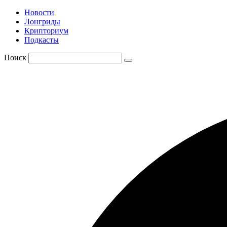
Новости
Лонгриды
Крипториум
Подкасты
Поиск