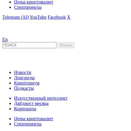
Цены криптовалют
Спецпроекты
Telegram (AI)
YouTube
Facebook
X
En
Новости
Лонгриды
Крипториум
Подкасты
Искусственный интеллект
Дайджест месяца
Корпораты
Цены криптовалют
Спецпроекты