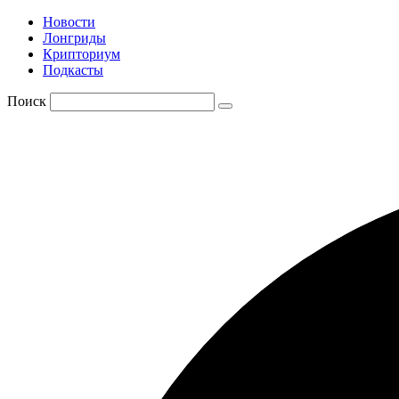
Новости
Лонгриды
Крипториум
Подкасты
Поиск