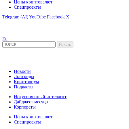
Цены криптовалют
Спецпроекты
Telegram (AI)
YouTube
Facebook
X
En
Новости
Лонгриды
Крипториум
Подкасты
Искусственный интеллект
Дайджест месяца
Корпораты
Цены криптовалют
Спецпроекты