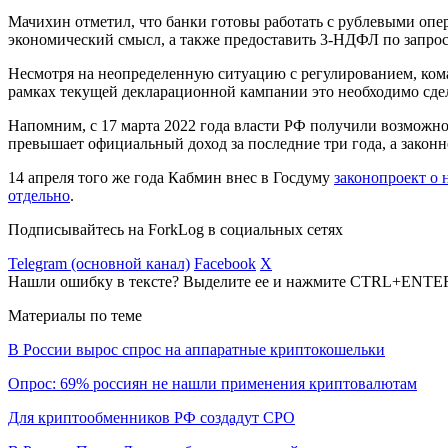
Мачихин отметил, что банки готовы работать с рублевыми опе
экономический смысл, а также предоставить 3-НДФЛ по запрос
Несмотря на неопределенную ситуацию с регулированием, кома
рамках текущей декларационной кампании это необходимо сдела
Напомним, с 17 марта 2022 года власти РФ получили возможно
превышает официальный доход за последние три года, а законн
14 апреля того же года Кабмин внес в Госдуму
законопроект о 
отдельно
.
Подписывайтесь на ForkLog в социальных сетях
Telegram (основной канал)
Facebook
X
Нашли ошибку в тексте? Выделите ее и нажмите CTRL+ENTE
Материалы по теме
В России вырос спрос на аппаратные криптокошельки
Опрос: 69% россиян не нашли применения криптовалютам
Для криптообменников РФ создадут СРО