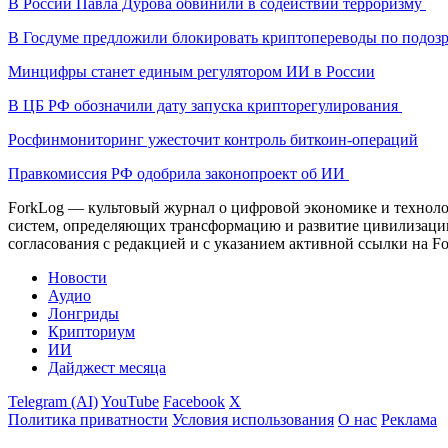
В России Павла Дурова обвинили в содействии терроризму
В Госдуме предложили блокировать криптопереводы по подоз
Минцифры станет единым регулятором ИИ в России
В ЦБ РФ обозначили дату запуска крипторегулирования
Росфинмониторинг ужесточит контроль биткоин-операций
Правкомиссия РФ одобрила законопроект об ИИ
ForkLog — культовый журнал о цифровой экономике и технолог
систем, определяющих трансформацию и развитие цивилизаци
согласования с редакцией и с указанием активной ссылки на Fo
Новости
Аудио
Лонгриды
Крипториум
ИИ
Дайджест месяца
Telegram (AI)
YouTube
Facebook
X
Политика приватности
Условия использования
О нас
Реклама