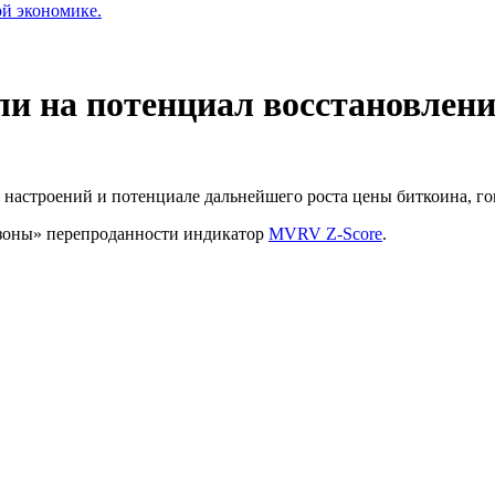
ой экономике.
ли на потенциал восстановлен
астроений и потенциале дальнейшего роста цены биткоина, го
й зоны» перепроданности индикатор
MVRV Z-Score
.