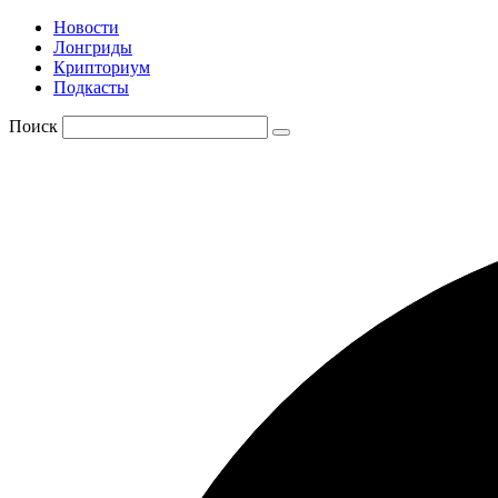
Новости
Лонгриды
Крипториум
Подкасты
Поиск