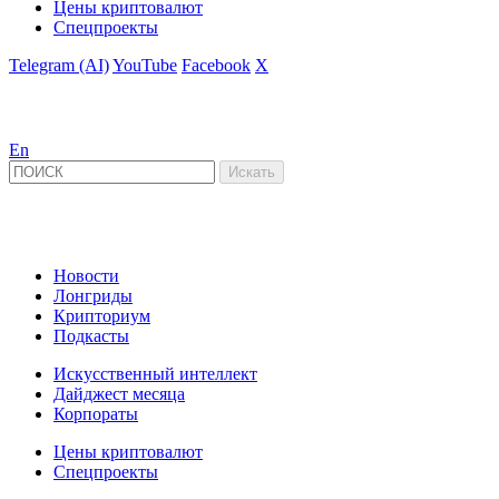
Цены криптовалют
Спецпроекты
Telegram (AI)
YouTube
Facebook
X
En
Новости
Лонгриды
Крипториум
Подкасты
Искусственный интеллект
Дайджест месяца
Корпораты
Цены криптовалют
Спецпроекты