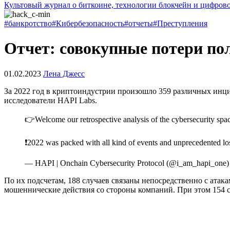
Культовый журнал о биткоине, технологии блокчейн и цифров
#банкротство
#Кибербезопасность
#отчеты
#Преступления
Отчет: совокупные потери пол
01.02.2023
Лена Джесс
За 2022 год в криптоиндустрии произошло 359 различных инци
исследователи HAPI Labs.
👉Welcome our retrospective analysis of the cybersecurity spac
❗️2022 was packed with all kind of events and unprecedented lo
— HAPI | Onchain Cybersecurity Protocol (@i_am_hapi_one
По их подсчетам, 188 случаев связаны непосредственно с атак
мошеннические действия со стороны компаний. При этом 154 