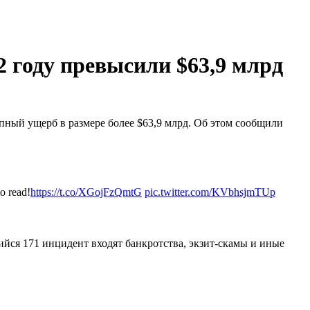
2 году превысили $63,9 млрд
пный ущерб в размере более $63,9 млрд. Об этом сообщили
o read!
https://t.co/XGojFzQmtG
pic.twitter.com/KVbhsjmTUp
шийся 171 инцидент входят банкротства, экзит-скамы и иные