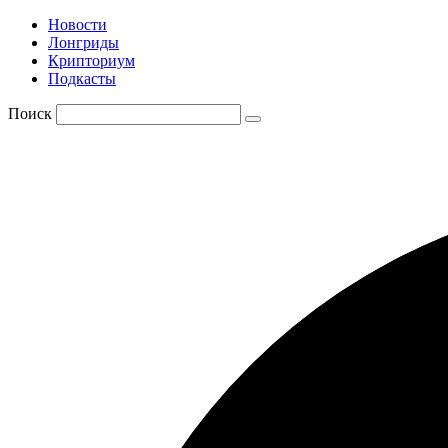
Новости
Лонгриды
Крипториум
Подкасты
Поиск