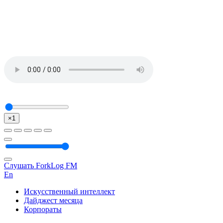
×1
Слушать ForkLog FM
En
Искусственный интеллект
Дайджест месяца
Корпораты