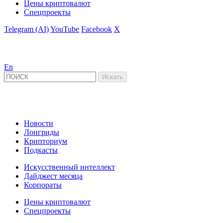
Цены криптовалют
Спецпроекты
Telegram (AI)
YouTube
Facebook
X
En
Новости
Лонгриды
Крипториум
Подкасты
Искусственный интеллект
Дайджест месяца
Корпораты
Цены криптовалют
Спецпроекты