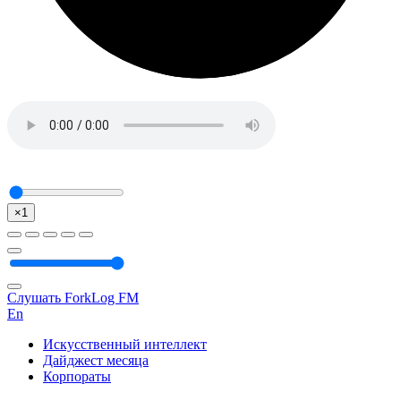
×1
Слушать ForkLog FM
En
Искусственный интеллект
Дайджест месяца
Корпораты