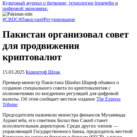
Культовый журнал о биткоине, технологии блокчейн и
цифровой экономике.
#CBDC
#Пакистан
#Регулирование
Пакистан организовал совет
для продвижения
криптовалют
15.03.2025
Кшиштоф Шпак
Премьер-министр Пакистана Шахбаз Шариф объявил о
создании специального совета по криптовалютам с
полномочиями по внедрению регуляций для цифровой
валюты. Об этом сообщает местное издание
The Express
Tribune
.
Председателем назначили министра финансов Мухаммада
Аурангзеба, его советник Билал бин Сакиб станет
исполнительным директором. Среди других членов —
управляющий Государственного банка, председатель местной
Комиссии по ценным бумагам и биржам (SECP), а также