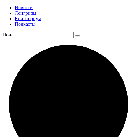
Новости
Лонгриды
Крипториум
Подкасты
Поиск