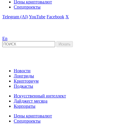
Цены криптовалют
Спецпроекты
Telegram (AI)
YouTube
Facebook
X
En
Новости
Лонгриды
Крипториум
Подкасты
Искусственный интеллект
Дайджест месяца
Корпораты
Цены криптовалют
Спецпроекты