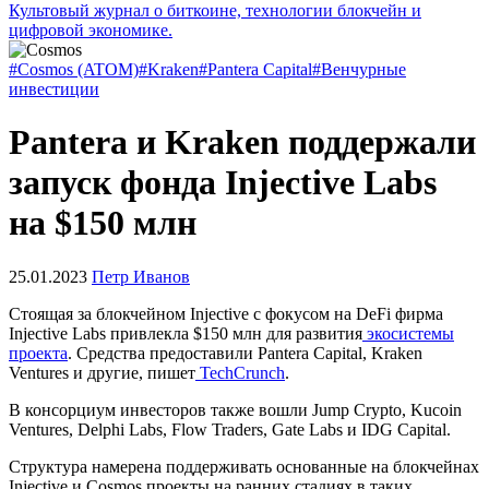
Культовый журнал о биткоине, технологии блокчейн и
цифровой экономике.
#Cosmos (ATOM)
#Kraken
#Pantera Capital
#Венчурные
инвестиции
Pantera и Kraken поддержали
запуск фонда Injective Labs
на $150 млн
25.01.2023
Петр Иванов
Стоящая за блокчейном Injective с фокусом на DeFi фирма
Injective Labs привлекла $150 млн для развития
экосистемы
проекта
. Средства предоставили Pantera Capital, Kraken
Ventures и другие, пишет
TechCrunch
.
В консорциум инвесторов также вошли Jump Crypto, Kucoin
Ventures, Delphi Labs, Flow Traders, Gate Labs и IDG Capital.
Структура намерена поддерживать основанные на блокчейнах
Injective и Cosmos проекты на ранних стадиях в таких