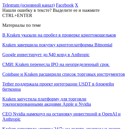
Telegram (основной канал)
Facebook
X
Нашли ошибку в тексте? Выделите ее и нажмите
CTRL+ENTER
Материалы по теме
В Kraken указали на пробел в проверке криптокошельков
Kraken завершила покупку криптоплатформы Bitnomial
Google инвестирует до $40 млрд в Anthropic
СМИ: Kraken перенесла IPO на неопределенный срок
Coinbase и Kraken расширили список торговых инструментов
Tether поддержала проект интеграции USDT в блокчейн
биткоина
Kraken запустила платформу для торговли
токенизированными акциями Apple и Nvidia
CEO Nvidia намекнул на остановку инвестиций в OpenAI и
Anthropic
Kraken запустила «перпы 24/7» на золото, индексы и акции