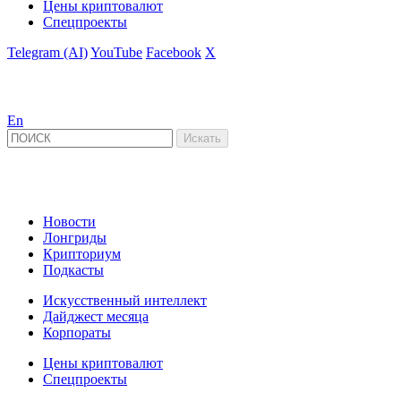
Цены криптовалют
Спецпроекты
Telegram (AI)
YouTube
Facebook
X
En
Новости
Лонгриды
Крипториум
Подкасты
Искусственный интеллект
Дайджест месяца
Корпораты
Цены криптовалют
Спецпроекты