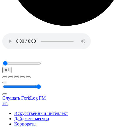
×1
Слушать ForkLog FM
En
Искусственный интеллект
Дайджест месяца
Корпораты