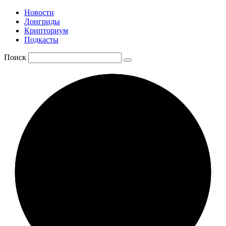
Новости
Лонгриды
Крипториум
Подкасты
Поиск