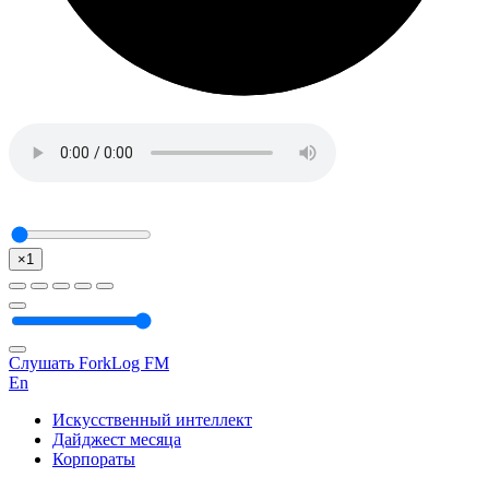
×1
Слушать ForkLog FM
En
Искусственный интеллект
Дайджест месяца
Корпораты