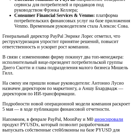
сервисы для потребителей и продавцов под
руководством Фрэнка Келлера;
Consumer Financial Services & Venmo:
платформа
потребительских финансовых услуг на базе приложения
Venmo. Временным руководителем стала Алексис Сова.
Генеральный директор PayPal Энрике Лорес отметил, что
реструктуризация упростит принятие решений, повысит
ответственность и ускорит рост компании.
В связи с изменениями фирму покинут два топ-менеджера:
исполнительный вице-президент потребительской группы
Диего Скотти и глава подразделения малого бизнеса Мишель
Гилл.
На смену им пришли новые руководители: Антонио Лусио
назначен директором по маркетингу, а Аншу Бхардвадж —
директором по ИИ-трансформации.
Подробности новой операционной модели компания раскроет
5 мая — в ходе публикации финансовой отчетности.
Напомним, в феврале PayPal, MoonPay и M0
анонсировали
продукт PYUSDx, который позволит разработчикам
выпускать собственные стейблкоины на базе PYUSD для