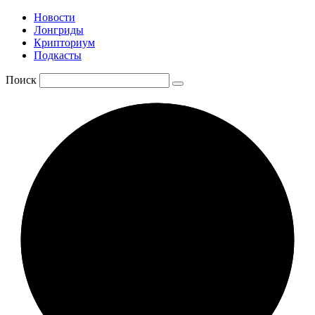
Новости
Лонгриды
Крипториум
Подкасты
Поиск