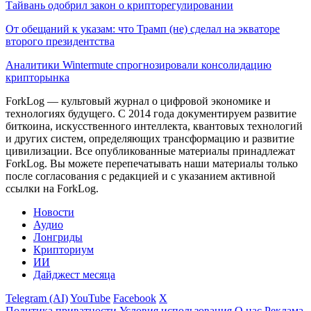
Тайвань одобрил закон о крипторегулировании
От обещаний к указам: что Трамп (не) сделал на экваторе
второго президентства
Аналитики Wintermute спрогнозировали консолидацию
крипторынка
ForkLog — культовый журнал о цифровой экономике и
технологиях будущего. С 2014 года документируем развитие
биткоина, искусственного интеллекта, квантовых технологий
и других систем, определяющих трансформацию и развитие
цивилизации.
Все опубликованные материалы принадлежат
ForkLog. Вы можете перепечатывать наши материалы только
после согласования с редакцией и с указанием активной
ссылки на ForkLog.
Новости
Аудио
Лонгриды
Крипториум
ИИ
Дайджест месяца
Telegram (AI)
YouTube
Facebook
X
Политика приватности
Условия использования
О нас
Реклама