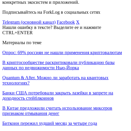
конкретных экосистем и приложений.
Подписывайтесь на ForkLog в социальных сетях
Telegram (основной канал)
Facebook
X
Нашли ошибку в тексте? Выделите ее и нажмите
CTRL+ENTER
Материалы по теме
Опрос: 69% россиян не нашли применения криптовалютам
В криптосообществе раскритиковали публикацию базы
данных по недвижимости Нью-Йорка
Quantum & After. Можно ли заработать на квантовых
технологиях?
Банки США потребовали закрыть лазейки в запрете на
доходность стейблкоинов
В Китае предложили считать использование миксеров
признаком отмывания денег
Биткоин пережил худший месяц за четыре года