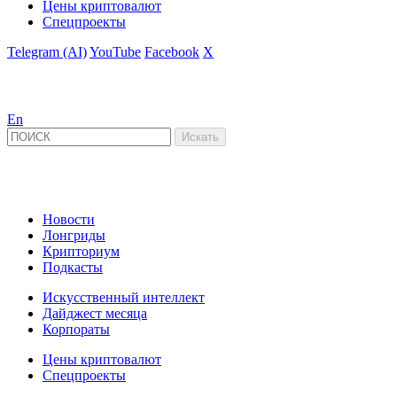
Цены криптовалют
Спецпроекты
Telegram (AI)
YouTube
Facebook
X
En
Новости
Лонгриды
Крипториум
Подкасты
Искусственный интеллект
Дайджест месяца
Корпораты
Цены криптовалют
Спецпроекты