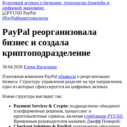
Культовый журнал о биткоине, технологии блокчейн и
цифровой экономике.
#PayPal
#криптовалюты
PayPal реорганизовала
бизнес и создала
криптоподразделение
30.04.2026
Елена Васильева
Платежная компания PayPal
объявила
о реорганизации
бизнеса. Структуру управления разделят на три направления,
одно из которых сфокусируется на цифровых активах.
Новая структура выглядит так:
Payment Services & Crypto:
подразделение объединит
платформенные решения, процессинг и
криптовалютные сервисы, включая
стейблкоин PYUSD
.
Временным руководителем назначен Джефф Померой;
Checkout Solutions & PayPal:
направление объединит