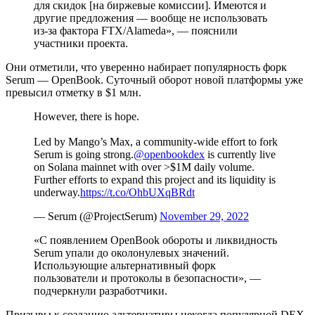
для скидок [на биржевые комиссии]. Имеются и
другие предложения — вообще не использовать
из-за фактора FTX/Alameda», — пояснили
участники проекта.
Они отметили, что уверенно набирает популярность форк
Serum — OpenBook. Суточный оборот новой платформы уже
превысил отметку в $1 млн.
However, there is hope.
Led by Mango’s Max, a community-wide effort to fork
Serum is going strong.
@openbookdex
is currently live
on Solana mainnet with over >$1M daily volume.
Further efforts to expand this project and its liquidity is
underway.
https://t.co/OhbUXqBRdt
— Serum (@ProjectSerum)
November 29, 2022
«С появлением OpenBook обороты и ликвидность
Serum упали до околонулевых значений.
Использующие альтернативный форк
пользователи и протоколы в безопасности», —
подчеркнули разработчики.
Призывы к созданию альтернативы некогда популярной DEX