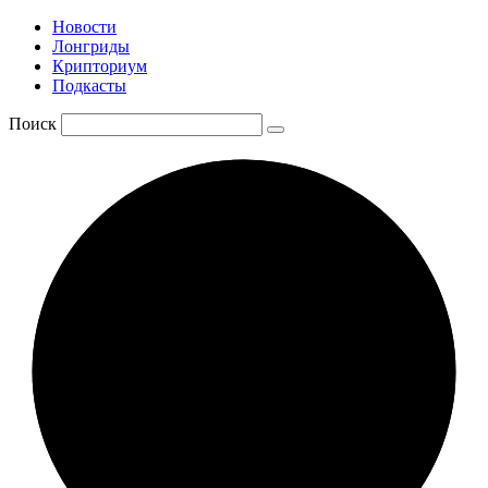
Новости
Лонгриды
Крипториум
Подкасты
Поиск