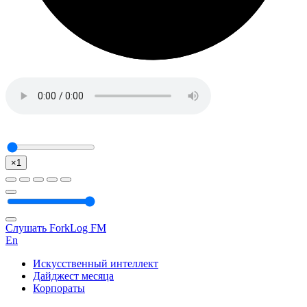
×1
Слушать ForkLog FM
En
Искусственный интеллект
Дайджест месяца
Корпораты