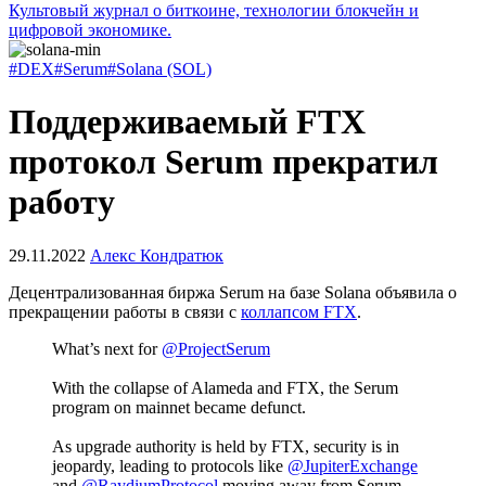
Культовый журнал о биткоине, технологии блокчейн и
цифровой экономике.
#DEX
#Serum
#Solana (SOL)
Поддерживаемый FTX
протокол Serum прекратил
работу
29.11.2022
Алекс Кондратюк
Децентрализованная биржа Serum на базе Solana объявила о
прекращении работы в связи с
коллапсом FTX
.
What’s next for
@ProjectSerum
With the collapse of Alameda and FTX, the Serum
program on mainnet became defunct.
As upgrade authority is held by FTX, security is in
jeopardy, leading to protocols like
@JupiterExchange
and
@RaydiumProtocol
moving away from Serum.