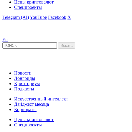
Цены криптовалют
Спецпроекты
Telegram (AI)
YouTube
Facebook
X
En
Новости
Лонгриды
Крипториум
Подкасты
Искусственный интеллект
Дайджест месяца
Корпораты
Цены криптовалют
Спецпроекты