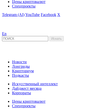
Цены криптовалют
Спецпроекты
Telegram (AI)
YouTube
Facebook
X
En
Новости
Лонгриды
Крипториум
Подкасты
Искусственный интеллект
Дайджест месяца
Корпораты
Цены криптовалют
Спецпроекты