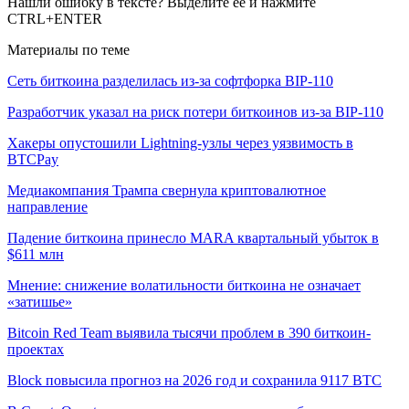
Нашли ошибку в тексте? Выделите ее и нажмите
CTRL+ENTER
Материалы по теме
Сеть биткоина разделилась из-за софтфорка BIP-110
Разработчик указал на риск потери биткоинов из-за BIP-110
Хакеры опустошили Lightning-узлы через уязвимость в
BTCPay
Медиакомпания Трампа свернула криптовалютное
направление
Падение биткоина принесло MARA квартальный убыток в
$611 млн
Мнение: снижение волатильности биткоина не означает
«затишье»
Bitcoin Red Team выявила тысячи проблем в 390 биткоин-
проектах
Block повысила прогноз на 2026 год и сохранила 9117 BTC