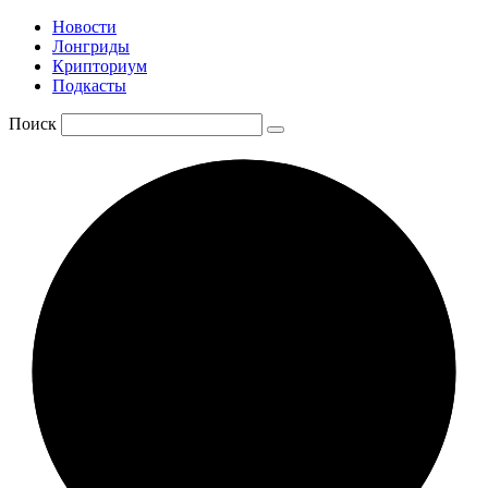
Новости
Лонгриды
Крипториум
Подкасты
Поиск