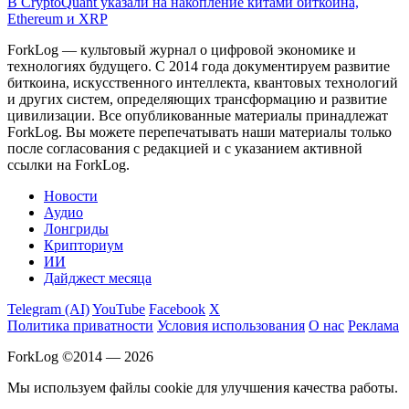
В CryptoQuant указали на накопление китами биткоина,
Ethereum и XRP
ForkLog — культовый журнал о цифровой экономике и
технологиях будущего. С 2014 года документируем развитие
биткоина, искусственного интеллекта, квантовых технологий
и других систем, определяющих трансформацию и развитие
цивилизации.
Все опубликованные материалы принадлежат
ForkLog. Вы можете перепечатывать наши материалы только
после согласования с редакцией и с указанием активной
ссылки на ForkLog.
Новости
Аудио
Лонгриды
Крипториум
ИИ
Дайджест месяца
Telegram (AI)
YouTube
Facebook
X
Политика приватности
Условия использования
О нас
Реклама
ForkLog ©2014 — 2026
Мы используем файлы cookie для улучшения качества работы.