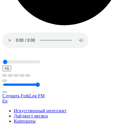
×1
Слушать ForkLog FM
En
Искусственный интеллект
Дайджест месяца
Корпораты