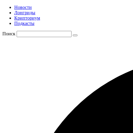
Новости
Лонгриды
Крипториум
Подкасты
Поиск