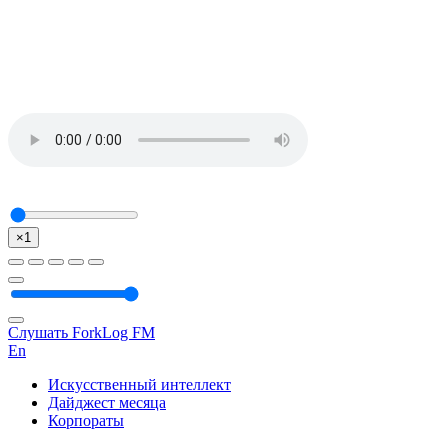
×1
Слушать ForkLog FM
En
Искусственный интеллект
Дайджест месяца
Корпораты