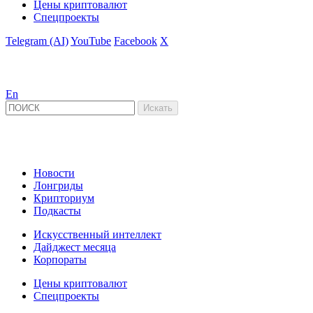
Цены криптовалют
Спецпроекты
Telegram (AI)
YouTube
Facebook
X
En
Новости
Лонгриды
Крипториум
Подкасты
Искусственный интеллект
Дайджест месяца
Корпораты
Цены криптовалют
Спецпроекты