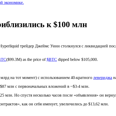
ой экономике.
риблизились к $100 млн
Hyperliquid трейдер Джеймс Уинн столкнулся с ликвидацией пос
BTC
($99.3M) as the price of
$BTC
dipped below $105,000.
 млрд на тот момент) с использованием 40-кратного
левериджа
на
$87 млн с первоначальных вложений в ~$3-4 млн.
5 млн. Но спустя несколько часов после «объявления» он верну
трактов», как он себя именует, увеличились до $13,62 млн.