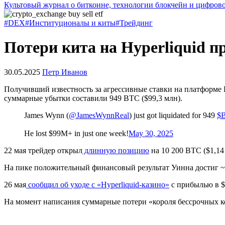
Культовый журнал о биткоине, технологии блокчейн и цифров
#DEX
#Институционалы и киты
#Трейдинг
Потери кита на Hyperliquid п
30.05.2025
Петр Иванов
Получивший известность за агрессивные ставки на платформе 
суммарные убытки составили 949 BTC ($99,3 млн).
James Wynn (
@JamesWynnReal
) just got liquidated for 949
$
He lost $99M+ in just one week!
May 30, 2025
22 мая трейдер открыл
длинную позицию
на 10 200 BTC ($1,14
На пике положительный финансовый результат Уинна достиг ~
26 мая
сообщил об уходе с «Hyperliquid-казино»
с прибылью в $2
На момент написания суммарные потери «короля бессрочных кон