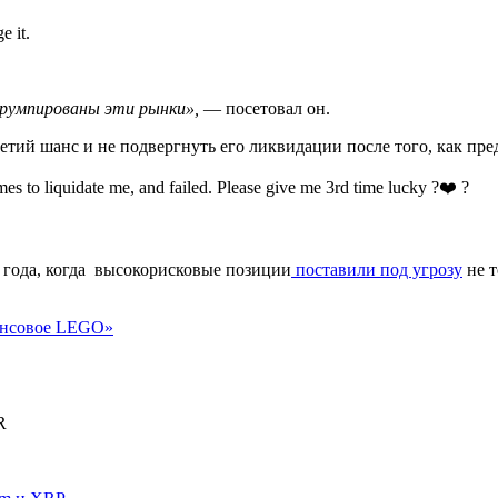
e it.
оррумпированы эти рынки»,
— посетовал он.
тий шанс и не подвергнуть его ликвидации после того, как пр
es to liquidate me, and failed. Please give me 3rd time lucky ?❤️ ?
 года, когда высокорисковые позиции
поставили под угрозу
не т
нансовое LEGO»
R