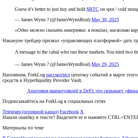
Guess it’s better to just buy and hold
$BTC
on spot / cold storag
— James Wynn ? (@JamesWynnReal)
May 30, 2025
«Одно можно сказать наверняка: я показал, насколько к
Накануне трейдер призвал «управляющих платформой» дать тре
A message to the cabal who run these markets. You tried two tim
— James Wynn ? (@JamesWynnReal)
May 29, 2025
Напомним, ForkLog
рассмотрел
цепочку событий в марте этого
средств в Hyperliquidity Provider Vault.
Анатомия манипуляций в DeFi: что скрывает «фи
Подписывайтесь на ForkLog в социальных сетях
Telegram (основной канал)
Facebook
X
Нашли ошибку в тексте? Выделите ее и нажмите CTRL+ENTE
Материалы по теме