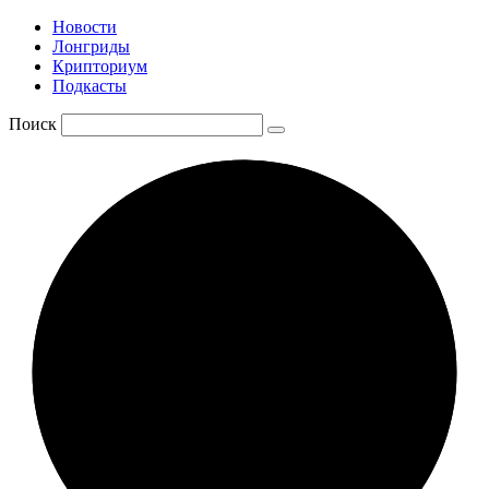
Новости
Лонгриды
Крипториум
Подкасты
Поиск