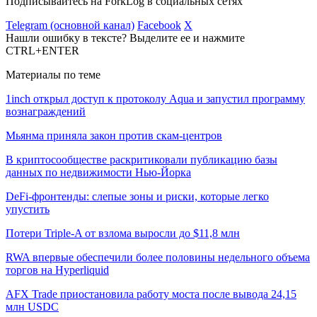
Подписывайтесь на ForkLog в социальных сетях
Telegram (основной канал)
Facebook
X
Нашли ошибку в тексте? Выделите ее и нажмите
CTRL+ENTER
Материалы по теме
1inch открыл доступ к протоколу Aqua и запустил программу
вознаграждений
Мьянма приняла закон против скам-центров
В криптосообществе раскритиковали публикацию базы
данных по недвижимости Нью-Йорка
DeFi-фронтенды: слепые зоны и риски, которые легко
упустить
Потери Triple-A от взлома выросли до $11,8 млн
RWA впервые обеспечили более половины недельного объема
торгов на Hyperliquid
AFX Trade приостановила работу моста после вывода 24,15
млн USDC