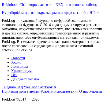
Robinhood Chain ворвалась в топ DEX: что стоит за хайпом
Hyperliquid запустит открытые рынки предсказаний в HIP-4
ForkLog — культовый журнал о цифровой экономике и
технологиях будущего. С 2014 года документируем развитие
биткоина, искусственного интеллекта, квантовых технологий
и других систем, определяющих трансформацию и развитие
цивилизации.
Все опубликованные материалы принадлежат
ForkLog. Вы можете перепечатывать наши материалы только
после согласования с редакцией и с указанием активной
ссылки на ForkLog.
Новости
Аудио
Лонгриды
Крипториум
ИИ
Дайджест месяца
Telegram (AI)
YouTube
Facebook
X
Политика приватности
Условия использования
О нас
Реклама
ForkLog ©2014 — 2026