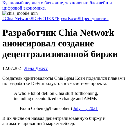
Культовый журнал о биткоине, технологии блокчейн и
цифровой экономике.
#Chia Network
#DeFi
#DEX
#Брэм Коэн
#Преступления
Разработчик Chia Network
анонсировал создание
децентрализованной биржи
12.07.2021
Лена Джесс
Создатель криптовалюты Chia Брэм Коэн поделился планами
по разработке DeFi-продуктов в экосистеме проекта.
A whole lot of defi on Chia stuff forthcoming,
including decentralized exchange and AMMs
— Bram Cohen (@bramcohen)
July 11, 2021
В их числе он назвал децентрализованную биржу и
автоматизированный маркетмейкер.