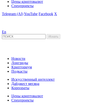
Цены криптовалют
Спецпроекты
Telegram (AI)
YouTube
Facebook
X
En
Новости
Лонгриды
Крипториум
Подкасты
Искусственный интеллект
Дайджест месяца
Корпораты
Цены криптовалют
Спецпроекты