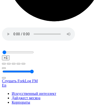
×1
Слушать ForkLog FM
En
Искусственный интеллект
Дайджест месяца
Корпораты