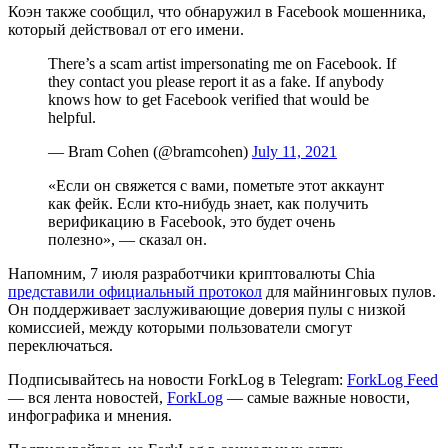
Коэн также сообщил, что обнаружил в Facebook мошенника,
который действовал от его имени.
There’s a scam artist impersonating me on Facebook. If
they contact you please report it as a fake. If anybody
knows how to get Facebook verified that would be
helpful.
— Bram Cohen (@bramcohen)
July 11, 2021
«Если он свяжется с вами, пометьте этот аккаунт
как фейк. Если кто-нибудь знает, как получить
верификацию в Facebook, это будет очень
полезно», — сказал он.
Напомним, 7 июля разработчики криптовалюты Chia
представили официальный протокол
для майнинговых пулов.
Он поддерживает заслуживающие доверия пулы с низкой
комиссией, между которыми пользователи смогут
переключаться.
Подписывайтесь на новости ForkLog в Telegram:
ForkLog Feed
— вся лента новостей,
ForkLog
— самые важные новости,
инфографика и мнения.