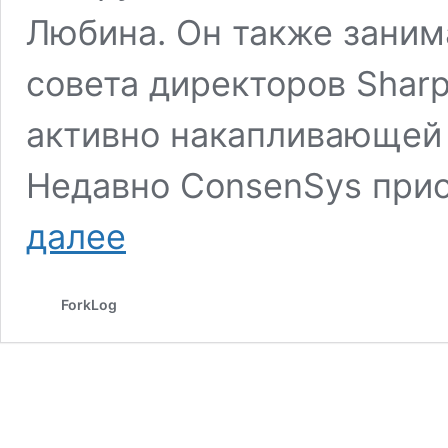
Любина. Он также заним
совета директоров Shar
активно накапливающей 
Недавно ConsenSys при
Разработчик
далее
MetaMask
уволит
47
ForkLog
человек
на
фоне
роста
крипторынка