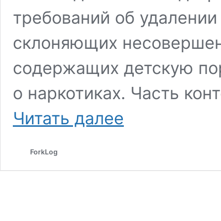
требований об удалении
склоняющих несовершен
содержащих детскую по
о наркотиках. Часть конт
Роскомнадзор
Читать далее
начал
замедлять
скорость
ForkLog
работы
Twitter
в
РФ
и
пригрозил
блокировкой