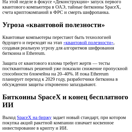
На этой неделе в фокусе «Деконструкции» запуск первого
квантового компьютера в ОАЭ, тайные биткоины SpaceX,
счета криптокомпаний в
ФРС
и смерть шифропанка.
Угроза «квантовой полезности»
Квантовые компьютеры перестают быть технологией
будущего и переходят на этап
«квантовой полезности»
,
создавая реальную угрозу для алгоритмов шифрования
биткоина и Ethereum.
Защита от квантового взлома требует жертв — тесты
постквантовых решений уже показали снижение пропускной
способности блокчейна на 20–40%. И пока Ethereum
планирует переход к 2029 году, разработчики биткоина в
обсуждении защиты откровенно запаздывают.
Биткоины SpaceX и конец бесплатного
ИИ
Выход
SpaceX на биржу
задает новый стандарт, при котором
покупка акций ракетной компании означает косвенное
инвестирование в крипту и ИИ.