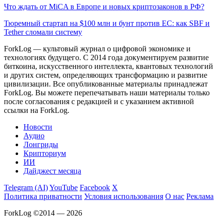
Что ждать от MiCA в Европе и новых криптозаконов в РФ?
Тюремный стартап на $100 млн и бунт против ЕС: как SBF и
Tether сломали систему
ForkLog — культовый журнал о цифровой экономике и
технологиях будущего. С 2014 года документируем развитие
биткоина, искусственного интеллекта, квантовых технологий
и других систем, определяющих трансформацию и развитие
цивилизации.
Все опубликованные материалы принадлежат
ForkLog. Вы можете перепечатывать наши материалы только
после согласования с редакцией и с указанием активной
ссылки на ForkLog.
Новости
Аудио
Лонгриды
Крипториум
ИИ
Дайджест месяца
Telegram (AI)
YouTube
Facebook
X
Политика приватности
Условия использования
О нас
Реклама
ForkLog ©2014 — 2026