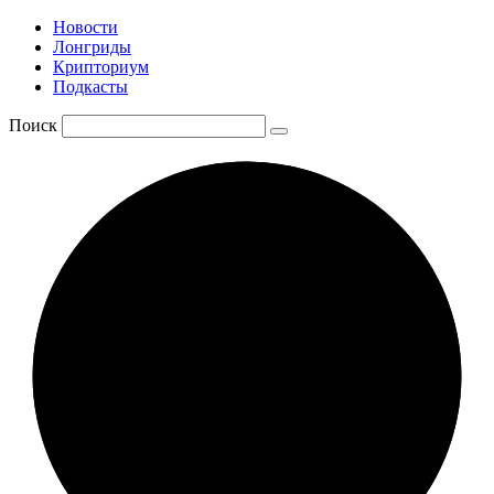
Новости
Лонгриды
Крипториум
Подкасты
Поиск