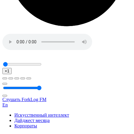
×1
Слушать ForkLog FM
En
Искусственный интеллект
Дайджест месяца
Корпораты