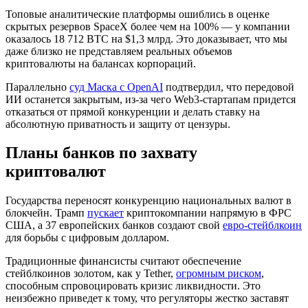
Топовые аналитические платформы ошиблись в оценке
скрытых резервов SpaceX более чем на 100% — у компании
оказалось 18 712 BTC на $1,3 млрд. Это доказывает, что мы
даже близко не представляем реальных объемов
криптовалюты на балансах корпораций.
Параллельно
суд Маска с OpenAI
подтвердил, что передовой
ИИ останется закрытым, из-за чего Web3-стартапам придется
отказаться от прямой конкуренции и делать ставку на
абсолютную приватность и защиту от цензуры.
Планы банков по захвату
криптовалют
Государства переносят конкуренцию национальных валют в
блокчейн. Трамп
пускает
криптокомпании напрямую в ФРС
США, а 37 европейских банков создают свой
евро-стейблкоин
для борьбы с цифровым долларом.
Традиционные финансисты считают обеспечение
стейблкоинов золотом, как у Tether,
огромным риском
,
способным спровоцировать кризис ликвидности. Это
неизбежно приведет к тому, что регуляторы жестко заставят