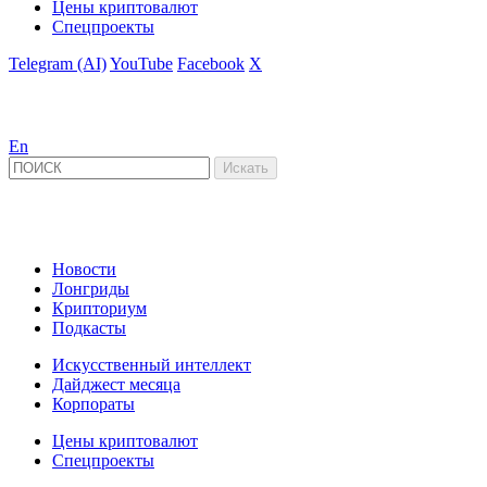
Цены криптовалют
Спецпроекты
Telegram (AI)
YouTube
Facebook
X
En
Новости
Лонгриды
Крипториум
Подкасты
Искусственный интеллект
Дайджест месяца
Корпораты
Цены криптовалют
Спецпроекты