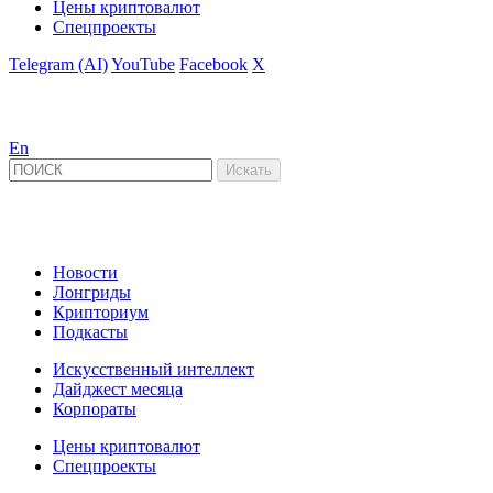
Цены криптовалют
Спецпроекты
Telegram (AI)
YouTube
Facebook
X
En
Новости
Лонгриды
Крипториум
Подкасты
Искусственный интеллект
Дайджест месяца
Корпораты
Цены криптовалют
Спецпроекты