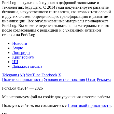
ForkLog — культовый журнал о цифровой экономике и
технологиях будущего. С 2014 года документируем развитие
биткоина, искусственного интеллекта, квантовых технологий
и других систем, определяющих трансформацию и развитие
цивилизации.
Все опубликованные материалы принадлежат
ForkLog. Вы можете перепечатывать наши материалы только
после согласования с редакцией и с указанием активной
ссылки на ForkLog.
Новости
Аудио
Лонгриды
Крипториум
ИИ
Дайджест месяца
Telegram (AI)
YouTube
Facebook
X
Политика приватности
Условия использования
О нас
Реклама
ForkLog ©2014 — 2026
Мы используем файлы cookie для улучшения качества работы.
Пользуясь сайтом, вы соглашаетесь с
Политикой приватности
.