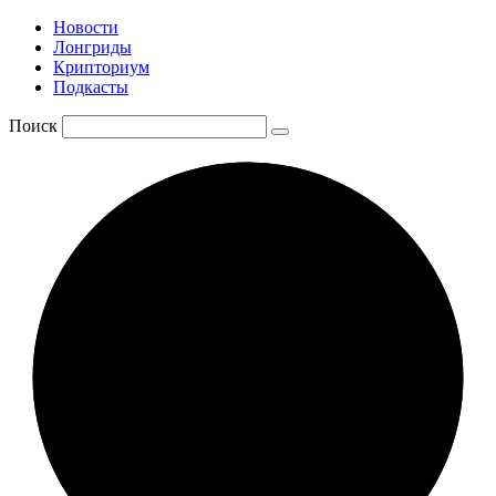
Новости
Лонгриды
Крипториум
Подкасты
Поиск