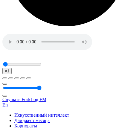
×1
Слушать ForkLog FM
En
Искусственный интеллект
Дайджест месяца
Корпораты