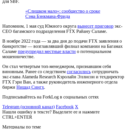
для SBF.
«Слишком мало»: сообщество о сроке
Сэма Бэнкмана-Фрида
Напомним, 1 мая суд Южного округа
вынесет приговор
экс-
CEO багамского подразделения FTX Райану Саламе.
В ноябре 2022 года — за два дня до подачи FTX заявления о
банкротстве — возглавлявший филиал компании на Багамах
Саламе
предупредил местные власти
о потенциальном
мошенничестве.
Он стал четвертым топ-менеджером, признавшим себя
виновным. Ранее со следствием
согласились
сотрудничать
экс-глава Alameda Research Кэролайн Эллисон и техдиректор
FTX Гэри Ван, а также руководитель инженерного отдела
биржи
Нишад Сингх
.
Подписывайтесь на ForkLog в социальных сетях
Telegram (основной канал)
Facebook
X
Нашли ошибку в тексте? Выделите ее и нажмите
CTRL+ENTER
Материалы по теме