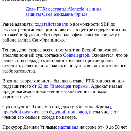
Дело FTX: растраты Alameda и линия
защиты Сэма Бэнкмана-Фрида
Ранее адвокаты
ходатайствовали
о возможности SBF до
рассмотрения апелляции оставаться в центре содержания под
стражей в Бруклине без перевода в федеральную тюрьму в
районе залива Сан-Франциско.
Теперь дело, скорее всего, поступит во Второй окружной
апелляционный суд, согласно
Cointelegraph
. Ожидается, что он
решит, подтверждать ли обвинительный приговор или
отменить решение и заложить основу для возможного нового
разбирательства.
В конце февраля юристы бывшего главы FTX запросили для
подзащитного
от 63 до 78 месяцев тюрьмы
. Адвокат назвал
предполагаемое пожизненное заключение слишком
«гротескным».
Суд получил 29 писем в поддержку Бэнкмана-Фрида
с
просьбой смягчить его будущий приговор
, в том числе от
членов его семьи и соседа по камере.
Прокурор Дэмиан Уильямс
настаивал
на сроке от 40 до 50 лет