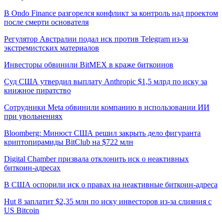
В Ondo Finance разгорелся конфликт за контроль над проектом
после смерти основателя
Регулятор Австралии подал иск против Telegram из-за
экстремистских материалов
Инвесторы обвинили BitMEX в краже биткоинов
Суд США утвердил выплату Anthropic $1,5 млрд по иску за
книжное пиратство
Сотрудники Meta обвинили компанию в использовании ИИ
при увольнениях
Bloomberg: Минюст США решил закрыть дело фигуранта
криптопирамиды BitClub на $722 млн
Digital Chamber призвала отклонить иск о неактивных
биткоин-адресах
В США оспорили иск о правах на неактивные биткоин-адреса
Hut 8 заплатит $2,35 млн по иску инвесторов из-за слияния с
US Bitcoin