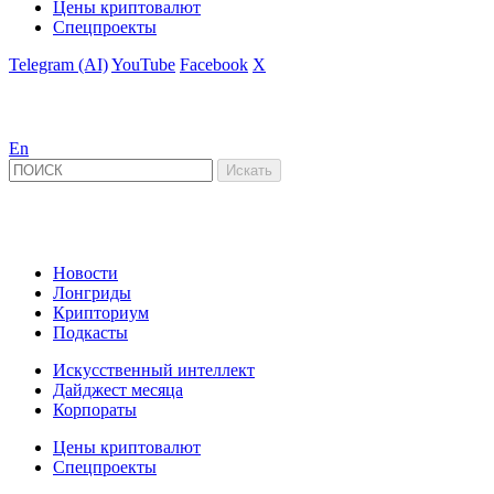
Цены криптовалют
Спецпроекты
Telegram (AI)
YouTube
Facebook
X
En
Новости
Лонгриды
Крипториум
Подкасты
Искусственный интеллект
Дайджест месяца
Корпораты
Цены криптовалют
Спецпроекты