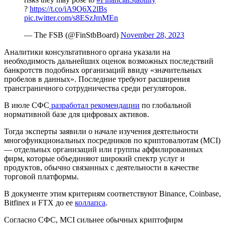
?
https://t.co/iA9O6X2lBs
pic.twitter.com/s8ESzJmMEn
— The FSB (@FinStbBoard)
November 28, 2023
Аналитики консультативного органа указали на
необходимость дальнейших оценок возможных последствий
банкротств подобных организаций ввиду «значительных
пробелов в данных». Последние требуют расширения
трансграничного сотрудничества среди регуляторов.
В июле СФС
разработал рекомендации
по глобальной
нормативной базе для цифровых активов.
Тогда эксперты заявили о начале изучения деятельности
многофункциональных посредников по криптовалютам (MCI)
— отдельных организаций или группы аффилированных
фирм, которые объединяют широкий спектр услуг и
продуктов, обычно связанных с деятельности в качестве
торговой платформы.
В документе этим критериям соответствуют Binance, Coinbase,
Bitfinex и FTX до ее
коллапса
.
Согласно СФС, MCI сильнее обычных криптофирм