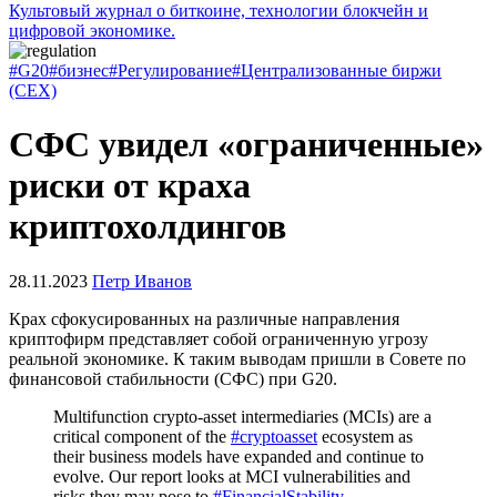
Культовый журнал о биткоине, технологии блокчейн и
цифровой экономике.
#G20
#бизнес
#Регулирование
#Централизованные биржи
(CEX)
СФС увидел «ограниченные»
риски от краха
криптохолдингов
28.11.2023
Петр Иванов
Крах сфокусированных на различные направления
криптофирм представляет собой ограниченную угрозу
реальной экономике. К таким выводам пришли в Совете по
финансовой стабильности (СФС) при G20.
Multifunction crypto-asset intermediaries (MCIs) are a
critical component of the
#cryptoasset
ecosystem as
their business models have expanded and continue to
evolve. Our report looks at MCI vulnerabilities and
risks they may pose to
#FinancialStability