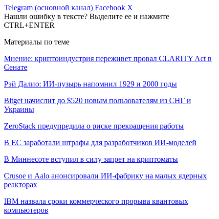
Telegram (основной канал)
Facebook
X
Нашли ошибку в тексте? Выделите ее и нажмите
CTRL+ENTER
Материалы по теме
Мнение: криптоиндустрия переживет провал CLARITY Act в
Сенате
Рэй Далио: ИИ-пузырь напомнил 1929 и 2000 годы
Bitget начислит до $520 новым пользователям из СНГ и
Украины
ZeroStack предупредила о риске прекращения работы
В ЕС заработали штрафы для разработчиков ИИ-моделей
В Миннесоте вступил в силу запрет на криптоматы
Crusoe и Aalo анонсировали ИИ-фабрику на малых ядерных
реакторах
IBM назвала сроки коммерческого прорыва квантовых
компьютеров