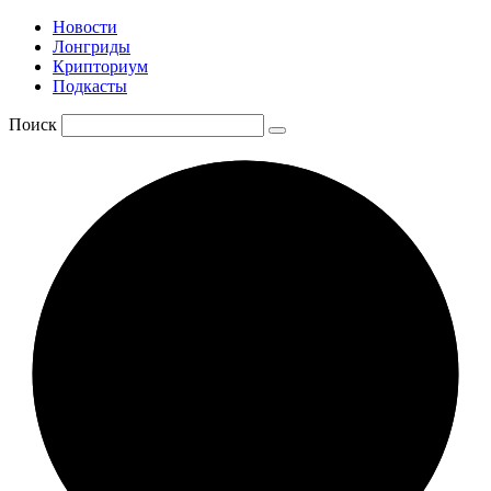
Новости
Лонгриды
Крипториум
Подкасты
Поиск