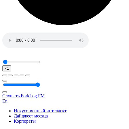
×1
Слушать ForkLog FM
En
Искусственный интеллект
Дайджест месяца
Корпораты