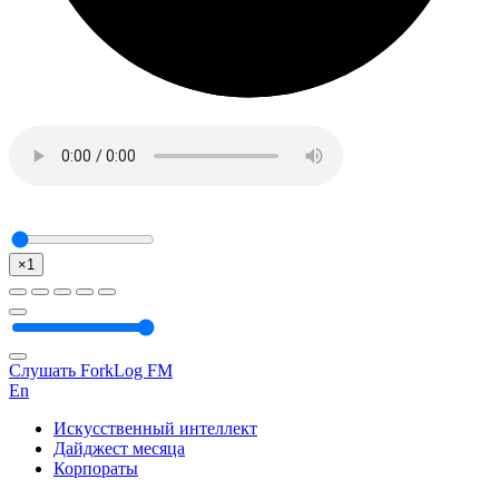
×1
Слушать ForkLog FM
En
Искусственный интеллект
Дайджест месяца
Корпораты