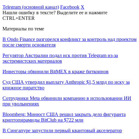
Telegram (основной канал)
Facebook
X
Нашли ошибку в тексте? Выделите ее и нажмите
CTRL+ENTER
Материалы по теме
В Ondo Finance разгорелся конфликт за контроль над проектом
после смерти основателя
Регулятор Австралии подал иск против Telegram из-за
экстремистских материалов
Инвесторы обвинили BitMEX в краже биткоинов
Суд США утвердил выплату Anthropic $1,5 млрд по иску за
книжное пиратство
Сотрудники Meta обвинили компанию в использовании ИИ
при увольнениях
Bloomberg: Минюст США решил закрыть дело фигуранта
криптопирамиды BitClub на $722 млн
В Сингапуре запустили первый квантовый акселератор