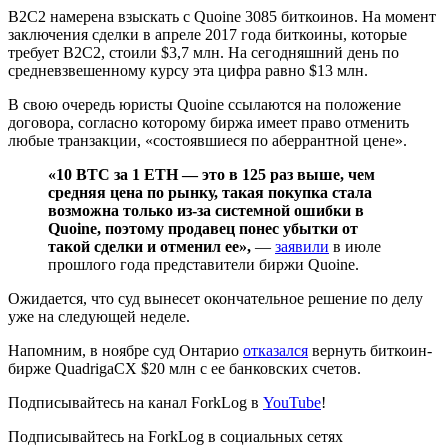
B2C2 намерена взыскать с Quoine 3085 биткоинов. На момент
заключения сделки в апреле 2017 года биткоины, которые
требует B2C2, стоили $3,7 млн. На сегодняшний день по
средневзвешенному курсу эта цифра равно $13 млн.
В свою очередь юристы Quoine ссылаются на положение
договора, согласно которому биржа имеет право отменить
любые транзакции, «состоявшиеся по аберрантной цене».
«10 BTC за 1 ETH — это в 125 раз выше, чем
средняя цена по рынку, такая покупка стала
возможна только из-за системной ошибки в
Quoine, поэтому продавец понес убытки от
такой сделки и отменил ее»,
—
заявили
в июле
прошлого года представители биржи Quoine.
Ожидается, что суд вынесет окончательное решение по делу
уже на следующей неделе.
Напомним, в ноябре суд Онтарио
отказался
вернуть биткоин-
бирже QuadrigaCX $20 млн с ее банковских счетов.
Подписывайтесь на канал ForkLog в
YouTube
!
Подписывайтесь на ForkLog в социальных сетях