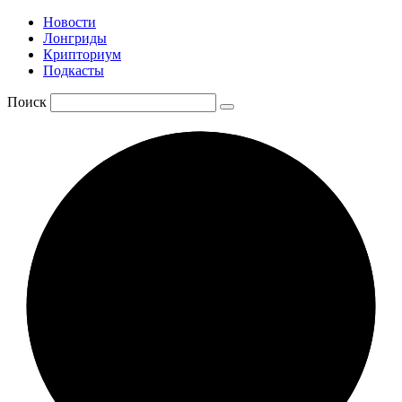
Новости
Лонгриды
Крипториум
Подкасты
Поиск