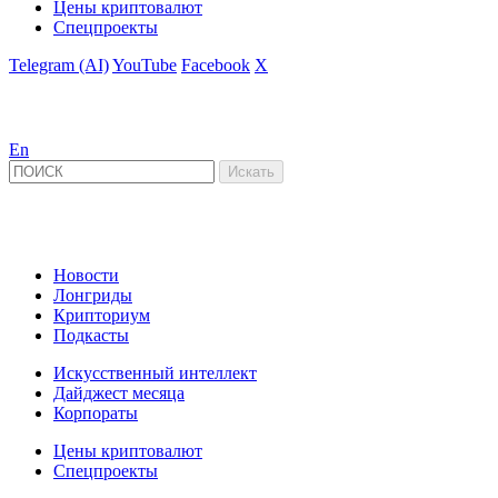
Цены криптовалют
Спецпроекты
Telegram (AI)
YouTube
Facebook
X
En
Новости
Лонгриды
Крипториум
Подкасты
Искусственный интеллект
Дайджест месяца
Корпораты
Цены криптовалют
Спецпроекты