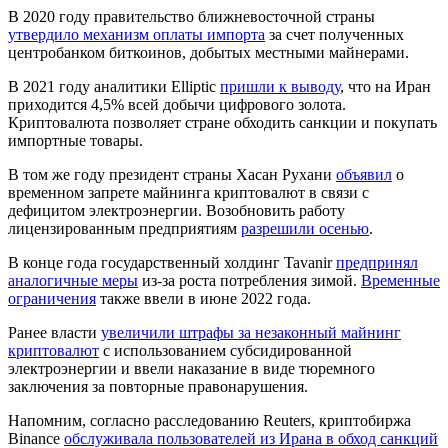
В 2020 году правительство ближневосточной страны
утвердило механизм оплаты импорта
за счет полученных
центробанком биткоинов, добытых местными майнерами.
В 2021 году аналитики Elliptic
пришли к выводу
, что на Иран
приходится 4,5% всей добычи цифрового золота.
Криптовалюта позволяет стране обходить санкции и покупать
импортные товары.
В том же году президент страны Хасан Рухани
объявил
о
временном запрете майнинга криптовалют в связи с
дефицитом электроэнергии. Возобновить работу
лицензированным предприятиям
разрешили осенью
.
В конце года государственный холдинг Tavanir
предпринял
аналогичные меры
из-за роста потребления зимой.
Временные
ограничения
также ввели в июне 2022 года.
Ранее власти
увеличили штрафы за незаконный майнинг
криптовалют
с использованием субсидированной
электроэнергии и ввели наказание в виде тюремного
заключения за повторные правонарушения.
Напомним, согласно расследованию Reuters, криптобиржа
Binance
обслуживала пользователей из Ирана в обход санкций