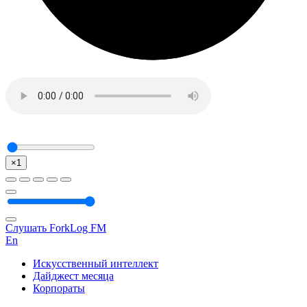
×1
Слушать ForkLog FM
En
Искусственный интеллект
Дайджест месяца
Корпораты