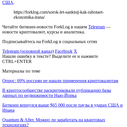
США
.
https://forklog.com/sorok-let-sanktsij-kak-rabotaet-
ekonomika-irana/
Читайте биткоин-новости ForkLog в нашем
Telegram
—
новости криптовалют, курсы и аналитика.
Подписывайтесь на ForkLog в социальных сетях
Telegram (основной канал)
Facebook
X
Нашли ошибку в тексте? Выделите ее и нажмите
CTRL+ENTER
Материалы по теме
Опрос: 69% россиян не нашли применения криптовалютам
В криптосообществе раскритиковали публикацию базы
данных по недвижимости Нью-Йорка
Биткоин вернулся выше $65 000 после паузы в ударах США и
Ирана
Quantum & After. Можно ли заработать на квантовых
технологиях?