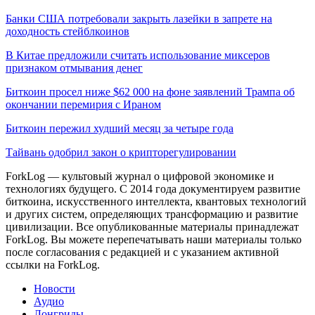
Банки США потребовали закрыть лазейки в запрете на
доходность стейблкоинов
В Китае предложили считать использование миксеров
признаком отмывания денег
Биткоин просел ниже $62 000 на фоне заявлений Трампа об
окончании перемирия с Ираном
Биткоин пережил худший месяц за четыре года
Тайвань одобрил закон о крипторегулировании
ForkLog — культовый журнал о цифровой экономике и
технологиях будущего. С 2014 года документируем развитие
биткоина, искусственного интеллекта, квантовых технологий
и других систем, определяющих трансформацию и развитие
цивилизации.
Все опубликованные материалы принадлежат
ForkLog. Вы можете перепечатывать наши материалы только
после согласования с редакцией и с указанием активной
ссылки на ForkLog.
Новости
Аудио
Лонгриды