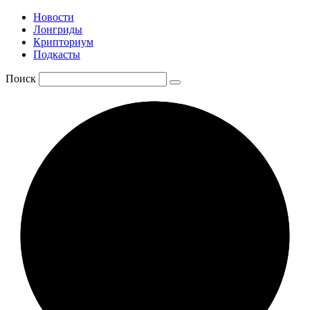
Новости
Лонгриды
Крипториум
Подкасты
Поиск