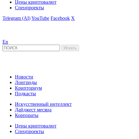
Цены криптовалют
Спецпроекты
Telegram (AI)
YouTube
Facebook
X
En
Новости
Лонгриды
Крипториум
Подкасты
Искусственный интеллект
Дайджест месяца
Корпораты
Цены криптовалют
Спецпроекты