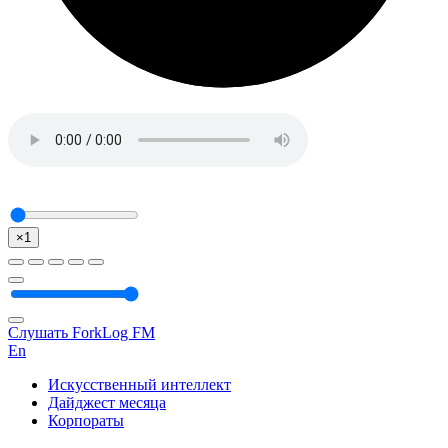
×1
Слушать ForkLog FM
En
Искусственный интеллект
Дайджест месяца
Корпораты