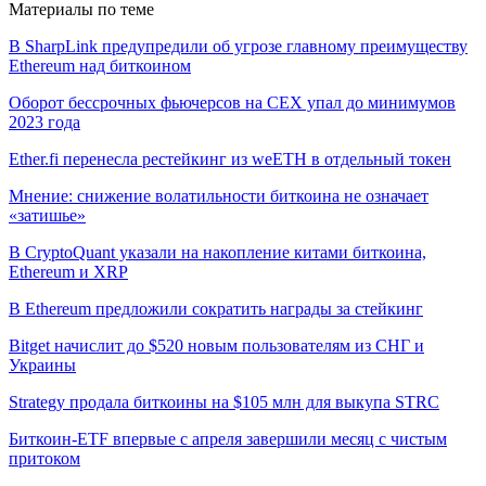
Материалы по теме
В SharpLink предупредили об угрозе главному преимуществу
Ethereum над биткоином
Оборот бессрочных фьючерсов на CEX упал до минимумов
2023 года
Ether.fi перенесла рестейкинг из weETH в отдельный токен
Мнение: снижение волатильности биткоина не означает
«затишье»
В CryptoQuant указали на накопление китами биткоина,
Ethereum и XRP
В Ethereum предложили сократить награды за стейкинг
Bitget начислит до $520 новым пользователям из СНГ и
Украины
Strategy продала биткоины на $105 млн для выкупа STRC
Биткоин-ETF впервые с апреля завершили месяц с чистым
притоком