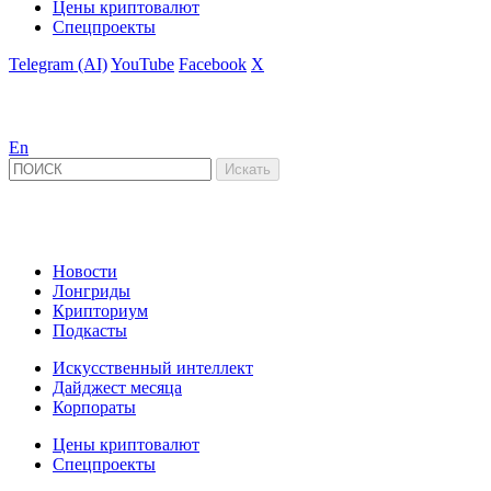
Цены криптовалют
Спецпроекты
Telegram (AI)
YouTube
Facebook
X
En
Новости
Лонгриды
Крипториум
Подкасты
Искусственный интеллект
Дайджест месяца
Корпораты
Цены криптовалют
Спецпроекты