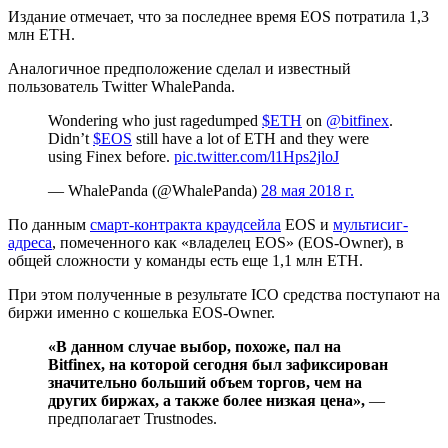
Издание отмечает, что за последнее время EOS потратила 1,3
млн ETH.
Аналогичное предположение сделал и известный
пользователь Twitter WhalePanda.
Wondering who just ragedumped
$ETH
on
@bitfinex
.
Didn’t
$EOS
still have a lot of ETH and they were
using Finex before.
pic.twitter.com/l1Hps2jloJ
— WhalePanda (@WhalePanda)
28 мая 2018 г.
По данным
смарт-контракта краудсейла
EOS и
мультисиг-
адреса
, помеченного как «владелец EOS» (EOS-Owner), в
общей сложности у команды есть еще 1,1 млн ETH.
При этом полученные в результате ICO средства поступают на
биржи именно с кошелька EOS-Owner.
«В данном случае выбор, похоже, пал на
Bitfinex, на которой сегодня был зафиксирован
значительно больший объем торгов, чем на
других биржах, а также более низкая цена»,
—
предполагает Trustnodes.