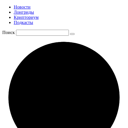
Новости
Лонгриды
Крипториум
Подкасты
Поиск