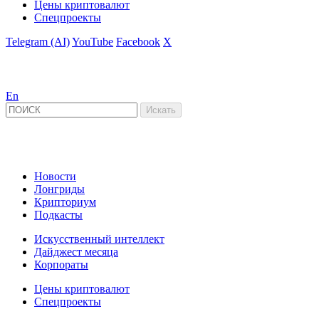
Цены криптовалют
Спецпроекты
Telegram (AI)
YouTube
Facebook
X
En
Новости
Лонгриды
Крипториум
Подкасты
Искусственный интеллект
Дайджест месяца
Корпораты
Цены криптовалют
Спецпроекты