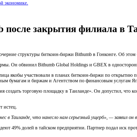
ой экономике.
b после закрытия филиала в Т
дочерние структуры биткоин-биржи Bithumb в Гонконге. Об этом
рмы. Он обвинил Bithumb Global Holdings и GBEX в односторо
лица якобы участвовали в планах биткоин-биржи по открытию по
ным бумагам и биржам и Агентством по финансовым услугам Я
ия создать торговую площадку в Таиланде». Он допустил, что 
т истец.
ес в Таиланде, что нанесло нам серьезный ущерб», — заявил он 
адеют 49% долей в тайском предприятии. Партнер подал иск про