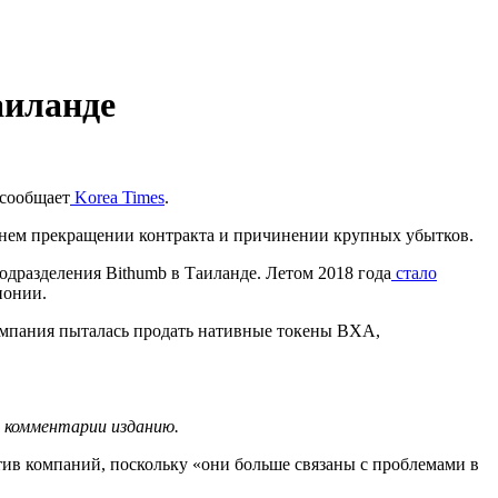
аиланде
 сообщает
Korea Times
.
ннем прекращении контракта и причинении крупных убытков.
дразделения Bithumb в Таиланде. Летом 2018 года
стало
понии.
компания пыталась продать нативные токены BXA,
в комментарии изданию.
тив компаний, поскольку «они больше связаны с проблемами в