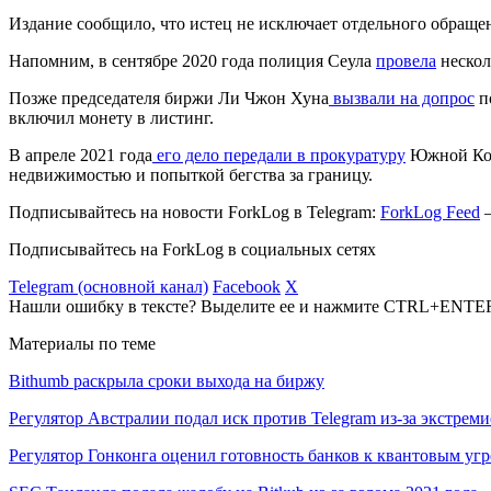
Издание сообщило, что истец не исключает отдельного обраще
Напомним, в сентябре 2020 года полиция Сеула
провела
нескол
Позже председателя биржи Ли Чжон Хуна
вызвали на допрос
по
включил монету в листинг.
В апреле 2021 года
его дело передали в прокуратуру
Южной Коре
недвижимостью и попыткой бегства за границу.
Подписывайтесь на новости ForkLog в Telegram:
ForkLog Feed
—
Подписывайтесь на ForkLog в социальных сетях
Telegram (основной канал)
Facebook
X
Нашли ошибку в тексте? Выделите ее и нажмите CTRL+ENTE
Материалы по теме
Bithumb раскрыла сроки выхода на биржу
Регулятор Австралии подал иск против Telegram из-за экстрем
Регулятор Гонконга оценил готовность банков к квантовым уг