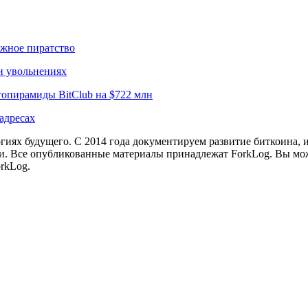
ижное пиратство
и увольнениях
опирамиды BitClub на $722 млн
адресах
иях будущего. С 2014 года документируем развитие биткоина, 
и.
Все опубликованные материалы принадлежат ForkLog. Вы мож
rkLog.