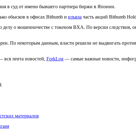
ния в суд от имени бывшего партнера биржи в Японии.
ько обысков в офисах Bithumb и
изъяла
часть акций Bithumb Hol
 делу о мошенничестве с токеном BXA. По версии следствия, он 
и. По некоторым данным, власти решили не выдвигать против
 вся лента новостей,
ForkLog
— самые важные новости, инфогр
R
истских материалов
розам