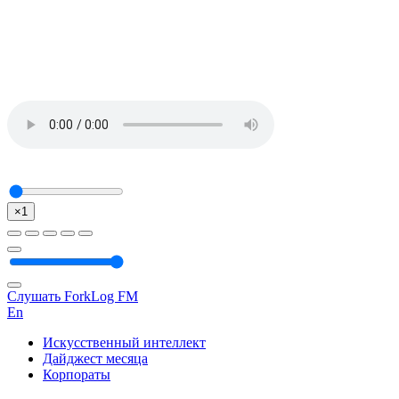
×1
Слушать ForkLog FM
En
Искусственный интеллект
Дайджест месяца
Корпораты