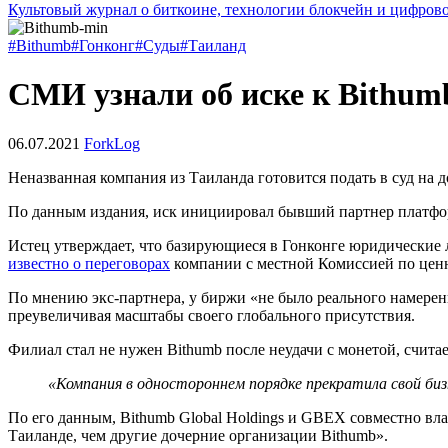
Культовый журнал о биткоине, технологии блокчейн и цифров
#Bithumb
#Гонконг
#Суды
#Таиланд
СМИ узнали об иске к Bithum
06.07.2021
ForkLog
Неназванная компания из Таиланда готовится подать в суд на 
По данным издания, иск инициировал бывший партнер платфо
Истец утверждает, что базирующиеся в Гонконге юридические 
известно о переговорах
компании с местной Комиссией по цен
По мнению экс-партнера, у биржи «не было реального намерен
преувеличивая масштабы своего глобального присутствия.
Филиал стал не нужен Bithumb после неудачи с монетой, считае
«Компания в одностороннем порядке прекратила свой бизн
По его данным, Bithumb Global Holdings и GBEX совместно вл
Таиланде, чем другие дочерние организации Bithumb».