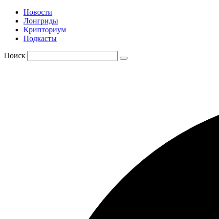
Новости
Лонгриды
Крипториум
Подкасты
Поиск