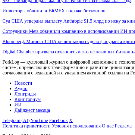
SEC Таиланда подала жалобу на Bitkub из-за взлома 2021 года
Инвесторы обвинили BitMEX в краже биткоинов
Суд США утвердил выплату Anthropic $1,5 млрд по иску за кн
Сотрудники Meta обвинили компанию в использовании ИИ пр
Bloomberg: Минюст США решил закрыть дело фигуранта крипт
Digital Chamber призвала отклонить иск о неактивных биткоин-
ForkLog — культовый журнал о цифровой экономике и технолог
систем, определяющих трансформацию и развитие цивилизаци
согласования с редакцией и с указанием активной ссылки на Fo
Новости
Аудио
Лонгриды
Крипториум
ИИ
Дайджест месяца
Telegram (AI)
YouTube
Facebook
X
Политика приватности
Условия использования
О нас
Реклама