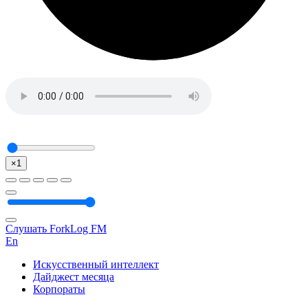
×1
Слушать ForkLog FM
En
Искусственный интеллект
Дайджест месяца
Корпораты