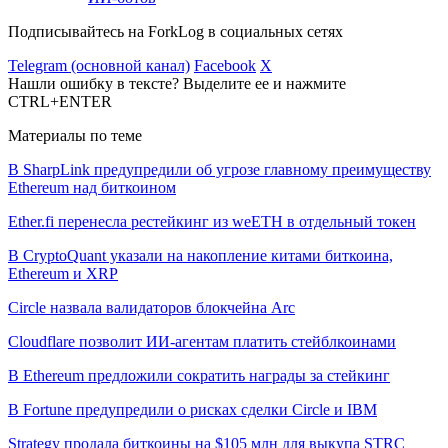
Подписывайтесь на ForkLog в социальных сетях
Telegram (основной канал)
Facebook
X
Нашли ошибку в тексте? Выделите ее и нажмите
CTRL+ENTER
Материалы по теме
В SharpLink предупредили об угрозе главному преимуществу
Ethereum над биткоином
Ether.fi перенесла рестейкинг из weETH в отдельный токен
В CryptoQuant указали на накопление китами биткоина,
Ethereum и XRP
Circle назвала валидаторов блокчейна Arc
Cloudflare позволит ИИ-агентам платить стейблкоинами
В Ethereum предложили сократить награды за стейкинг
В Fortune предупредили о рисках сделки Circle и IBM
Strategy продала биткоины на $105 млн для выкупа STRC