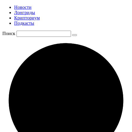
Новости
Лонгриды
Крипториум
Подкасты
Поиск