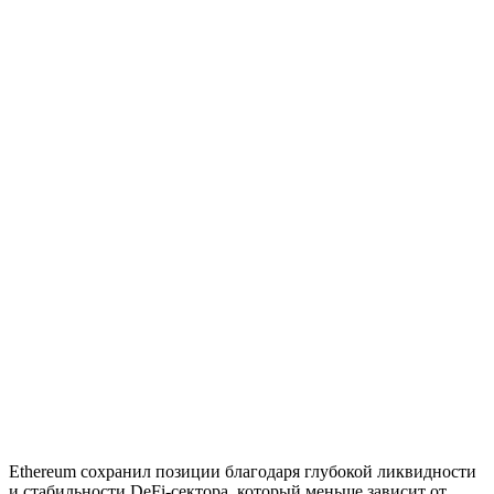
Ethereum сохранил позиции благодаря глубокой ликвидности
и стабильности DeFi-сектора, который меньше зависит от