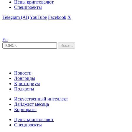
Цены криптовалют
Спецпроекты
Telegram (AI)
YouTube
Facebook
X
En
Новости
Лонгриды
Крипториум
Подкасты
Искусственный интеллект
Дайджест месяца
Корпораты
Цены криптовалют
Спецпроекты