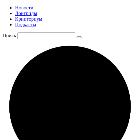
Новости
Лонгриды
Крипториум
Подкасты
Поиск