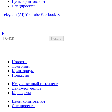
Цены криптовалют
Спецпроекты
Telegram (AI)
YouTube
Facebook
X
En
Новости
Лонгриды
Крипториум
Подкасты
Искусственный интеллект
Дайджест месяца
Корпораты
Цены криптовалют
Спецпроекты