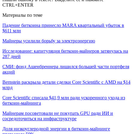
CTRL+ENTER
Материалы по теме
Падение биткоина принесло MARA квартальный убыток в
$611 млн
Майнеры усилили борьбу за электроэнергию
Исследование: капитуляция биткоин-майнеров затянулась на
287 дней
СМИ: фонд Ашенбреннера лишился большей части портфеля
акций
Bernstein раскрыла детали сделки Core Scientific с AMD на $14
млрд
Core Scientific списала $41,9 млн ради ускоренного ухода из
биткоин-майнинга
Майнерам посоветовали не покупать GPU ради ИИ и
сосредоточиться на инфраструктуре
Доля низкоуглеродной энергии в биткоин-майнинге