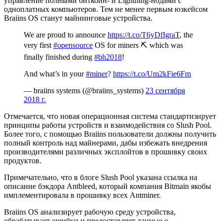
управление полными биткоин- и Lightning-нодами с
одноплатных компьютеров. Тем не менее первым юзкейсом
Braiins OS станут майнинговые устройства.
We are proud to announce
https://t.co/T6yDfIgraT
, the
very first
#opensource
OS for miners ⛏️ which was
finally finished during
#bh2018
!
And what’s in your
#miner
?
https://t.co/Um2kFie6Fm
— braiins systems (@braiins_systems)
23 сентября
2018 г.
Отмечается, что новая операционная система стандартизирует
принципы работы устройств и взаимодействия со Slush Pool.
Более того, с помощью Braiins пользователи должны получить
полный контроль над майнерами, дабы избежать внедрения
производителями различных эксплойтов в прошивку своих
продуктов.
Примечательно, что в блоге Slush Pool указана ссылка на
описание бэкдора Antbleed, который компания Bitmain якобы
имплементировала в прошивку всех Antminer.
Braiins OS анализирует рабочую среду устройства,
обрабатывает ошибки и предоставляет данные о