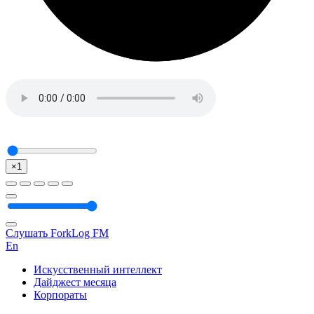
×1
Слушать ForkLog FM
En
Искусственный интеллект
Дайджест месяца
Корпораты