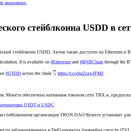
ой экономике.
еского стейблкоина USDD в с
еский стейблкоин USDD. Актив также доступен на Ethereum и B
rculation. It is available on
#Ethereum
and
#BNBChain
through the BT
our
#USDD
across the chain 👇
https://t.co/hqZzzwfFM2
ля. Монета обеспечена нативным токеном сети TRX и, предполо
альтернативы USDT и USDC
ая стейблкоином организация TRON DAO Reserve установит для
сти заблокированных в DeFi-проектах блокчейна средств (TVL)