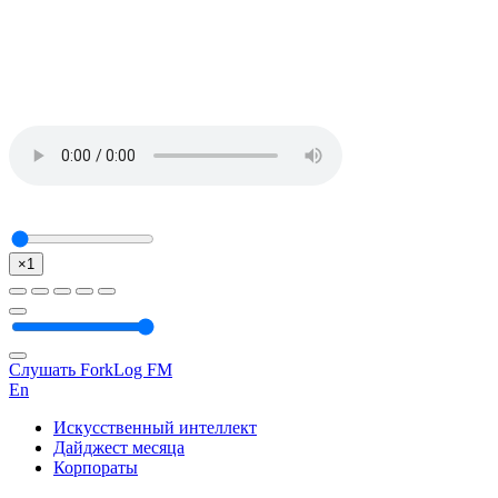
×1
Слушать ForkLog FM
En
Искусственный интеллект
Дайджест месяца
Корпораты