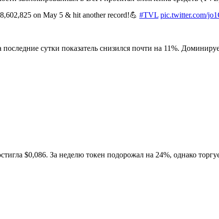
8,602,825 on May 5 & hit another record!💪
#TVL
pic.twitter.com/j
 за последние сутки показатель снизился почти на 11%. Доминиру
стигла $0,086. За неделю токен подорожал на 24%, однако торг