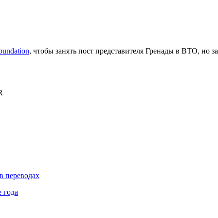
undation
, чтобы занять пост представителя Гренады в ВТО, но зая
R
в переводах
 года