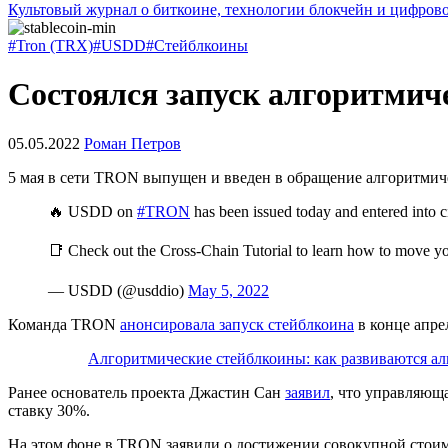
Культовый журнал о биткоине, технологии блокчейн и цифров
#Tron (TRX)
#USDD
#Стейблкоины
Состоялся запуск алгоритмич
05.05.2022
Роман Петров
5 мая в сети TRON выпущен и введен в обращение алгоритмич
🔥 USDD on
#TRON
has been issued today and entered into ci
📑 Check out the Cross-Chain Tutorial to learn how to move y
— USDD (@usddio)
May 5, 2022
Команда TRON
анонсировала запуск стейблкоина
в конце апре
Алгоритмические стейблкоины: как развиваются 
Ранее основатель проекта Джастин Сан
заявил
, что управляющ
ставку 30%.
На этом фоне в TRON заявили о достижении совокупной стоимо