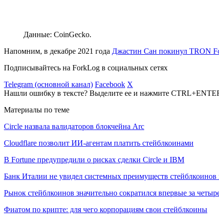
Данные: CoinGecko.
Напомним, в декабре 2021 года
Джастин Сан покинул TRON Fo
Подписывайтесь на ForkLog в социальных сетях
Telegram (основной канал)
Facebook
X
Нашли ошибку в тексте? Выделите ее и нажмите CTRL+ENTE
Материалы по теме
Circle назвала валидаторов блокчейна Arc
Cloudflare позволит ИИ-агентам платить стейблкоинами
В Fortune предупредили о рисках сделки Circle и IBM
Банк Италии не увидел системных преимуществ стейблкоинов 
Рынок стейблкоинов значительно сократился впервые за четыре
Фиатом по крипте: для чего корпорациям свои стейблкоины