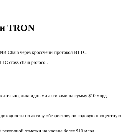
ети TRON
NB Chain через кроссчейн-протокол BTTC.
TC cross-chain protocol.
жительно, ликвидными активами на сумму $10 млрд.
 доходности по активу «безрисковую» годовую процентную
 рекордной отметки на уровне более $10 млрд.