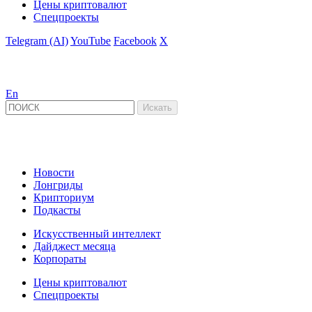
Цены криптовалют
Спецпроекты
Telegram (AI)
YouTube
Facebook
X
En
Новости
Лонгриды
Крипториум
Подкасты
Искусственный интеллект
Дайджест месяца
Корпораты
Цены криптовалют
Спецпроекты