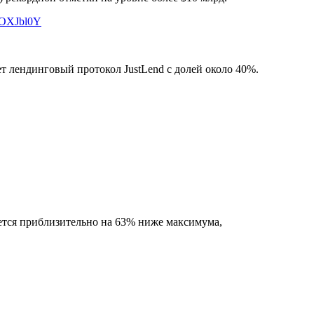
o1OXJbl0Y
ет лендинговый протокол JustLend с долей около 40%.
уется приблизительно на 63% ниже максимума,