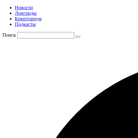
Новости
Лонгриды
Крипториум
Подкасты
Поиск