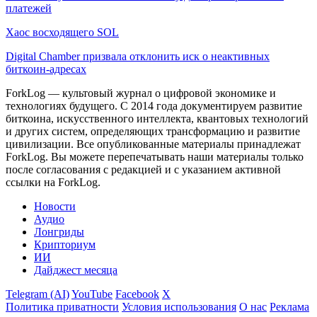
платежей
Хаос восходящего SOL
Digital Chamber призвала отклонить иск о неактивных
биткоин-адресах
ForkLog — культовый журнал о цифровой экономике и
технологиях будущего. С 2014 года документируем развитие
биткоина, искусственного интеллекта, квантовых технологий
и других систем, определяющих трансформацию и развитие
цивилизации.
Все опубликованные материалы принадлежат
ForkLog. Вы можете перепечатывать наши материалы только
после согласования с редакцией и с указанием активной
ссылки на ForkLog.
Новости
Аудио
Лонгриды
Крипториум
ИИ
Дайджест месяца
Telegram (AI)
YouTube
Facebook
X
Политика приватности
Условия использования
О нас
Реклама