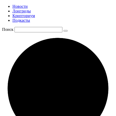
Новости
Лонгриды
Крипториум
Подкасты
Поиск