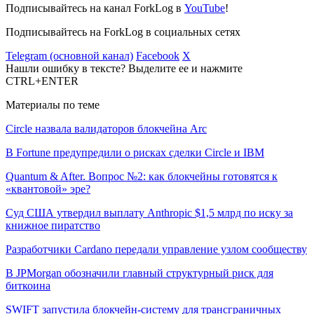
Подписывайтесь на канал ForkLog в
YouTube
!
Подписывайтесь на ForkLog в социальных сетях
Telegram (основной канал)
Facebook
X
Нашли ошибку в тексте? Выделите ее и нажмите
CTRL+ENTER
Материалы по теме
Circle назвала валидаторов блокчейна Arc
В Fortune предупредили о рисках сделки Circle и IBM
Quantum & After. Вопрос №2: как блокчейны готовятся к
«квантовой» эре?
Суд США утвердил выплату Anthropic $1,5 млрд по иску за
книжное пиратство
Разработчики Cardano передали управление узлом сообществу
В JPMorgan обозначили главный структурный риск для
биткоина
SWIFT запустила блокчейн-систему для трансграничных