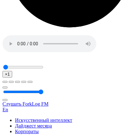
×1
Слушать ForkLog FM
En
Искусственный интеллект
Дайджест месяца
Корпораты