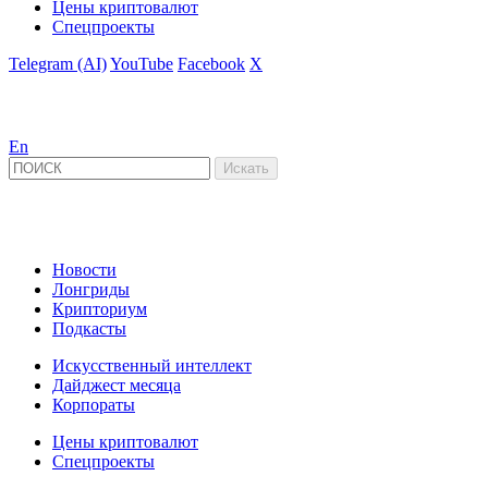
Цены криптовалют
Спецпроекты
Telegram (AI)
YouTube
Facebook
X
En
Новости
Лонгриды
Крипториум
Подкасты
Искусственный интеллект
Дайджест месяца
Корпораты
Цены криптовалют
Спецпроекты