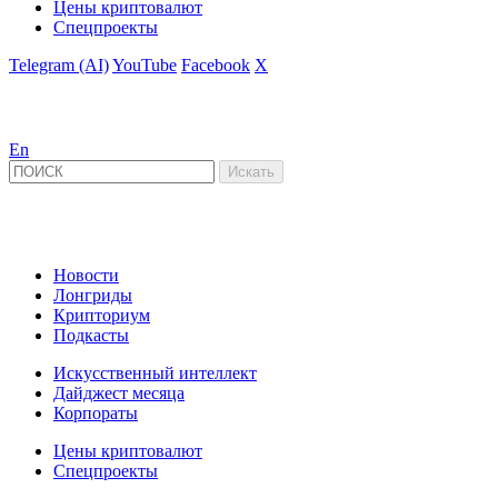
Цены криптовалют
Спецпроекты
Telegram (AI)
YouTube
Facebook
X
En
Новости
Лонгриды
Крипториум
Подкасты
Искусственный интеллект
Дайджест месяца
Корпораты
Цены криптовалют
Спецпроекты