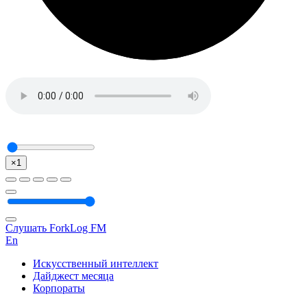
×1
Слушать ForkLog FM
En
Искусственный интеллект
Дайджест месяца
Корпораты