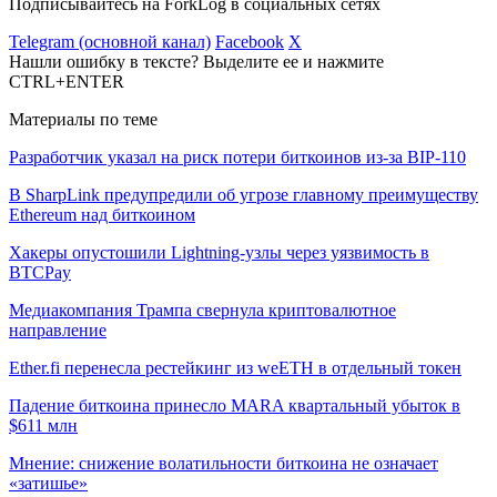
Подписывайтесь на ForkLog в социальных сетях
Telegram (основной канал)
Facebook
X
Нашли ошибку в тексте? Выделите ее и нажмите
CTRL+ENTER
Материалы по теме
Разработчик указал на риск потери биткоинов из-за BIP-110
В SharpLink предупредили об угрозе главному преимуществу
Ethereum над биткоином
Хакеры опустошили Lightning-узлы через уязвимость в
BTCPay
Медиакомпания Трампа свернула криптовалютное
направление
Ether.fi перенесла рестейкинг из weETH в отдельный токен
Падение биткоина принесло MARA квартальный убыток в
$611 млн
Мнение: снижение волатильности биткоина не означает
«затишье»