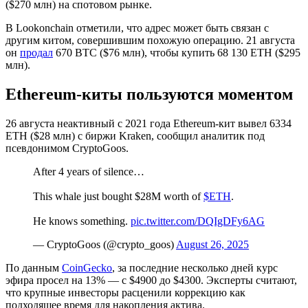
($270 млн) на спотовом рынке.
В Lookonchain отметили, что адрес может быть связан с
другим китом, совершившим похожую операцию. 21 августа
он
продал
670 BTC ($76 млн), чтобы купить 68 130 ETH ($295
млн).
Ethereum-киты пользуются моментом
26 августа неактивный с 2021 года Ethereum-кит вывел 6334
ETH ($28 млн) с биржи Kraken, сообщил аналитик под
псевдонимом CryptoGoos.
After 4 years of silence…
This whale just bought $28M worth of
$ETH
.
He knows something.
pic.twitter.com/DQIgDFy6AG
— CryptoGoos (@crypto_goos)
August 26, 2025
По данным
CoinGecko
, за последние несколько дней курс
эфира просел на 13% — с $4900 до $4300. Эксперты считают,
что крупные инвесторы расценили коррекцию как
подходящее время для накопления актива.