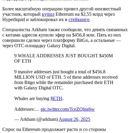
Более масштабную операцию провел другой неизвестный
участник, который
купил
Ethereum на $2,55 млрд через
Hyperliquid и заблокировал их в
стейкинге
.
Специалисты Arkham также сообщили, что девять связанных
с китами адресов купили эфир на $456,8 млн. Пять из них
совершили сделки через платформу BitGo, а остальные —
через
OTC
-площадку Galaxy Digital.
9 WHALE ADDRESSES JUST BOUGHT $450M
OF ETH
9 massive addresses just bought a total of $456.8
MILLION USD of ETH. 5 of these addresses received
from Bitgo while the remainder purchased their ETH
with Galaxy Digital OTC.
Whales are buying
$ETH
.
Addresses:…
pic.twitter.com/TceZQlng6w
— Arkham (@arkham)
August 26, 2025
Спрос на Ethereum продолжает расти и со стороны