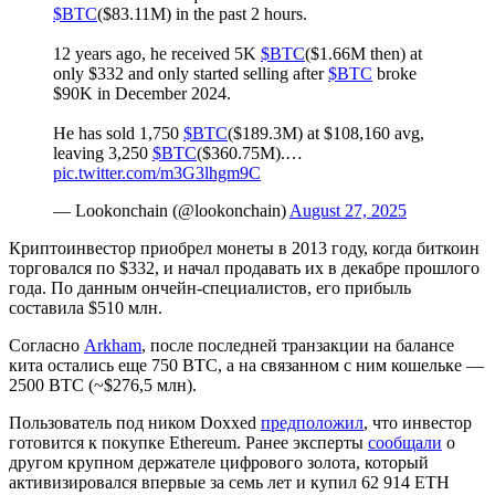
$BTC
($83.11M) in the past 2 hours.
12 years ago, he received 5K
$BTC
($1.66M then) at
only $332 and only started selling after
$BTC
broke
$90K in December 2024.
He has sold 1,750
$BTC
($189.3M) at $108,160 avg,
leaving 3,250
$BTC
($360.75M).…
pic.twitter.com/m3G3lhgm9C
— Lookonchain (@lookonchain)
August 27, 2025
Криптоинвестор приобрел монеты в 2013 году, когда биткоин
торговался по $332, и начал продавать их в декабре прошлого
года. По данным ончейн-специалистов, его прибыль
составила $510 млн.
Согласно
Arkham
, после последней транзакции на балансе
кита остались еще 750 BTC, а на связанном с ним кошельке —
2500 BTC (~$276,5 млн).
Пользователь под ником Doxxed
предположил
, что инвестор
готовится к покупке Ethereum. Ранее эксперты
сообщали
о
другом крупном держателе цифрового золота, который
активизировался впервые за семь лет и купил 62 914 ETH