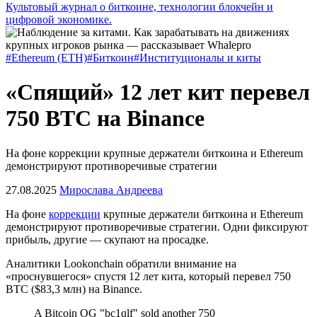
Культовый журнал о биткоине, технологии блокчейн и
цифровой экономике.
#Ethereum (ETH)
#Биткоин
#Институционалы и киты
«Спящий» 12 лет кит перевел
750 BTC на Binance
На фоне коррекции крупные держатели биткоина и Ethereum
демонстрируют противоречивые стратегии
27.08.2025
Мирослава Андреева
На фоне
коррекции
крупные держатели биткоина и Ethereum
демонстрируют противоречивые стратегии. Одни фиксируют
прибыль, другие — скупают на просадке.
Аналитики Lookonchain обратили внимание на
«проснувшегося» спустя 12 лет кита, который перевел 750
BTC ($83,3 млн) на Binance.
A Bitcoin OG "bc1qlf" sold another 750