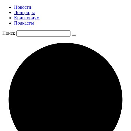
Новости
Лонгриды
Крипториум
Подкасты
Поиск