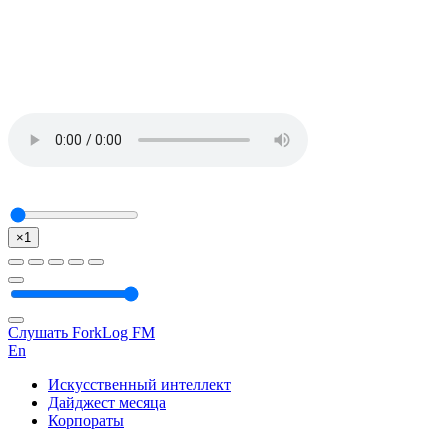
×1
Слушать ForkLog FM
En
Искусственный интеллект
Дайджест месяца
Корпораты