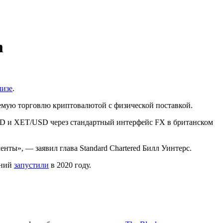
m
лизе
.
емую торговлю криптовалютой с физической поставкой.
USD и XET/USD через стандартный интерфейс
FX
в британском
ты», — заявил глава Standard Chartered Билл Уинтерс.
дний
запустили
в 2020 году.