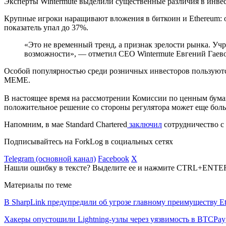
Эксперты Wintermute выделили существенные различия в инве
Крупные игроки наращивают вложения в биткоин и Ethereum: 
показатель упал до 37%.
«Это не временный тренд, а признак зрелости рынка. Уч
возможности», — отметил CEO Wintermute Евгений Гаев
Особой популярностью среди розничных инвесторов пользую
MEME.
В настоящее время на рассмотрении Комиссии по ценным бума
положительное решение со стороны регулятора может еще бол
Напомним, в мае Standard Chartered
заключил
сотрудничество с
Подписывайтесь на ForkLog в социальных сетях
Telegram (основной канал)
Facebook
X
Нашли ошибку в тексте? Выделите ее и нажмите CTRL+ENTE
Материалы по теме
В SharpLink предупредили об угрозе главному преимуществу E
Хакеры опустошили Lightning-узлы через уязвимость в BTCPay