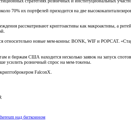
стиционных стратегиях розничных и институциональных участн
около 70% их портфелей приходится на две высококапитализир
реждения рассматривают криптоактивы как макроактивы, а рите
ой.
тся относительно новые мем-коины: BONK, WIF и POPCAT. «Ст
гам и биржам США находится несколько заявок на запуск спот
ьше усилить розничный спрос на мем-токены.
 криптоброкером FalconX.
R
thereum над биткоином