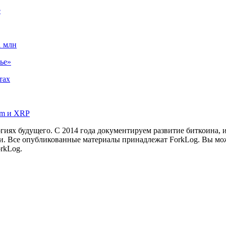
е
1 млн
ье»
тах
um и XRP
иях будущего. С 2014 года документируем развитие биткоина, 
и.
Все опубликованные материалы принадлежат ForkLog. Вы мож
rkLog.