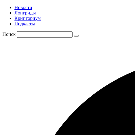
Новости
Лонгриды
Крипториум
Подкасты
Поиск