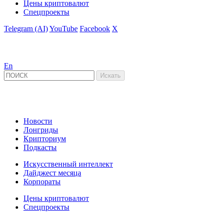
Цены криптовалют
Спецпроекты
Telegram (AI)
YouTube
Facebook
X
En
Новости
Лонгриды
Крипториум
Подкасты
Искусственный интеллект
Дайджест месяца
Корпораты
Цены криптовалют
Спецпроекты