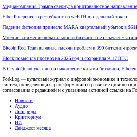
Медиакомпания Трампа свернула криптовалютное направлени
Ether.fi перенесла рестейкинг из weETH в отдельный токен
Падение биткоина принесло MARA квартальный убыток в $61
Мнение: снижение волатильности биткоина не означает «затиш
Bitcoin Red Team выявила тысячи проблем в 390 биткоин-проек
Block повысила прогноз на 2026 год и сохранила 9117 BTC
В CryptoQuant указали на накопление китами биткоина, Ethere
ForkLog — культовый журнал о цифровой экономике и технолог
систем, определяющих трансформацию и развитие цивилизаци
согласования с редакцией и с указанием активной ссылки на Fo
Новости
Аудио
Лонгриды
Крипториум
ИИ
Дайджест месяца