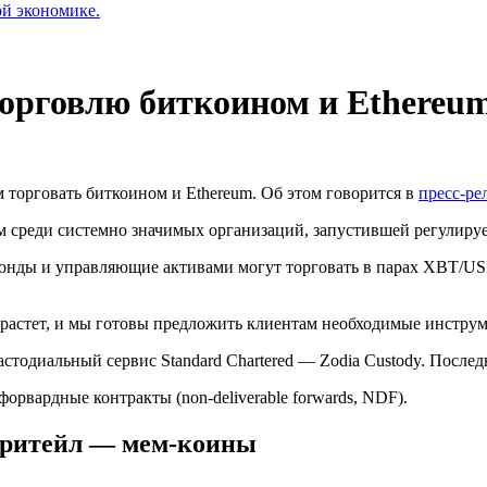
ой экономике.
торговлю биткоином и Ethereu
 торговать биткоином и Ethereum. Об этом говорится в
пресс-ре
 среди системно значимых организаций, запустившей регулиру
 фонды и управляющие активами могут торговать в парах XBT/
астет, и мы готовы предложить клиентам необходимые инструмен
стодиальный сервис Standard Chartered — Zodia Custody. После
орвардные контракты (non-deliverable forwards, NDF).
 ритейл — мем-коины