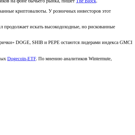
иков на фоне бычьего рынка, пишет
The Block
.
ованные криптовалюты. У розничных инвесторов этот
йл продолжает искать высокодоходные, но рискованные
арички» DOGE, SHIB и PEPE остаются лидерами индекса GMCI
овых
Dogecoin-ETF
. По мнению аналитиков Wintermute,