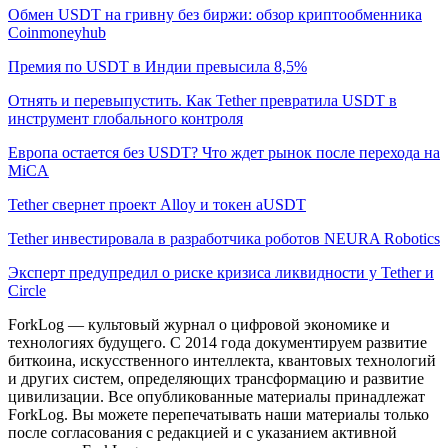
Обмен USDT на гривну без биржи: обзор криптообменника
Coinmoneyhub
Премия по USDT в Индии превысила 8,5%
Отнять и перевыпустить. Как Tether превратила USDT в
инструмент глобального контроля
Европа остается без USDT? Что ждет рынок после перехода на
MiCA
Tether свернет проект Alloy и токен aUSDT
Tether инвестировала в разработчика роботов NEURA Robotics
Эксперт предупредил о риске кризиса ликвидности у Tether и
Circle
ForkLog — культовый журнал о цифровой экономике и
технологиях будущего. С 2014 года документируем развитие
биткоина, искусственного интеллекта, квантовых технологий
и других систем, определяющих трансформацию и развитие
цивилизации.
Все опубликованные материалы принадлежат
ForkLog. Вы можете перепечатывать наши материалы только
после согласования с редакцией и с указанием активной