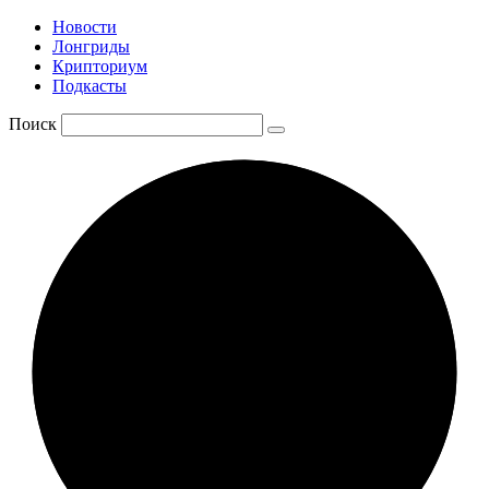
Новости
Лонгриды
Крипториум
Подкасты
Поиск