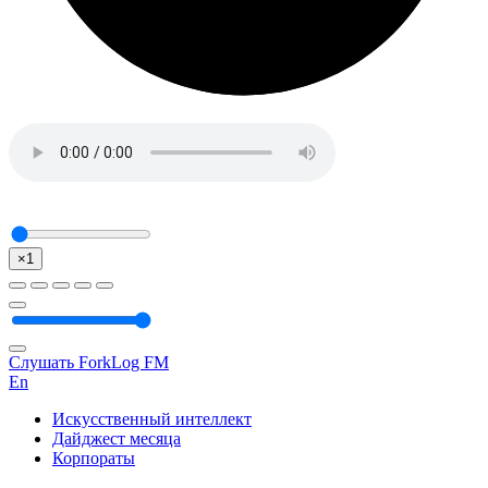
×1
Слушать ForkLog FM
En
Искусственный интеллект
Дайджест месяца
Корпораты