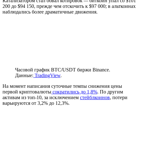
Катализатором стал обвал котировок
—
биткоин упал со $101
200 до $94 150, прежде чем отскочить к $97 000; в альткоинах
наблюдались более драматичные движения.
Часовой график BTC/USDT биржи Binance.
Данные:
TradingView
.
На момент написания суточные темпы снижения цены
первой криптовалюты
сократились до 1,8%
. По другим
активам из топ-10, за исключением
стейблкоинов
, потери
варьируются от 3,2% до 12,3%.