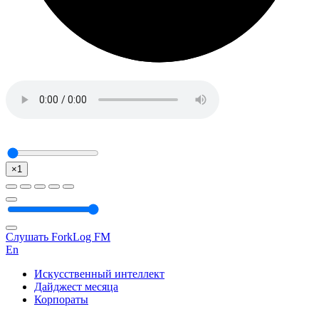
×1
Слушать ForkLog FM
En
Искусственный интеллект
Дайджест месяца
Корпораты