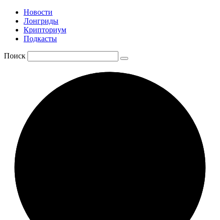
Новости
Лонгриды
Крипториум
Подкасты
Поиск