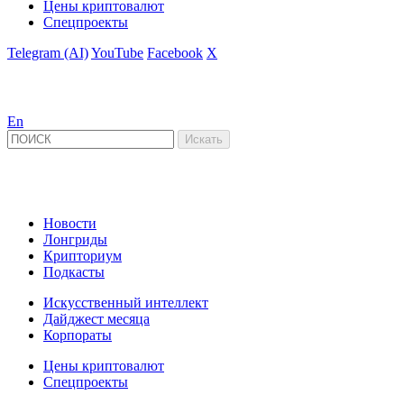
Цены криптовалют
Спецпроекты
Telegram (AI)
YouTube
Facebook
X
En
Новости
Лонгриды
Крипториум
Подкасты
Искусственный интеллект
Дайджест месяца
Корпораты
Цены криптовалют
Спецпроекты