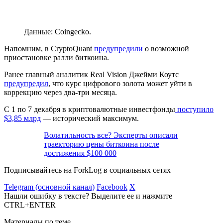
Данные: Coingecko.
Напомним, в CryptoQuant
предупредили
о возможной
приостановке ралли биткоина.
Ранее главный аналитик Real Vision Джейми Коутс
предупредил
, что курс цифрового золота может уйти в
коррекцию через два-три месяца.
С 1 по 7 декабря в криптовалютные инвестфонды
поступило
$3,85 млрд
— исторический максимум.
Волатильность все? Эксперты описали
траекторию цены биткоина после
достижения $100 000
Подписывайтесь на ForkLog в социальных сетях
Telegram (основной канал)
Facebook
X
Нашли ошибку в тексте? Выделите ее и нажмите
CTRL+ENTER
Материалы по теме